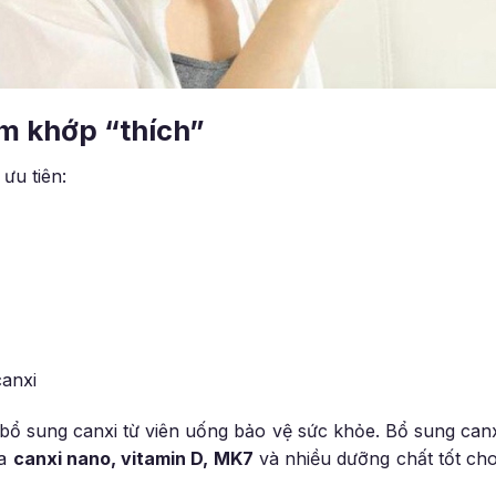
m khớp “thích”
ưu tiên:
canxi
 bổ sung canxi từ viên uống bảo vệ sức khỏe. Bổ sung canxi
ứa
canxi nano, vitamin D, MK7
và nhiều dưỡng chất tốt c