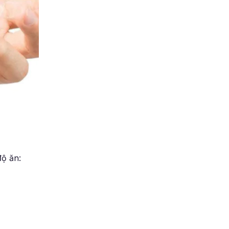
độ ăn: