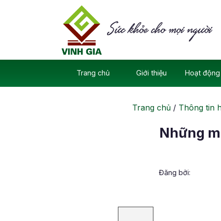
Skip
to
content
Trang chủ
Giới thiệu
Hoạt động 
Trang chủ
/
Thông tin 
Những mó
Đăng bởi: