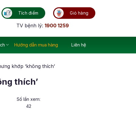
Tích điểm
Giỏ hàng
TV bệnh lý:
1900 1259
ích
Hướng dẫn mua hàng
Liên hệ
ưng khớp ‘không thích’
ng thích’
Số lần xem:
42