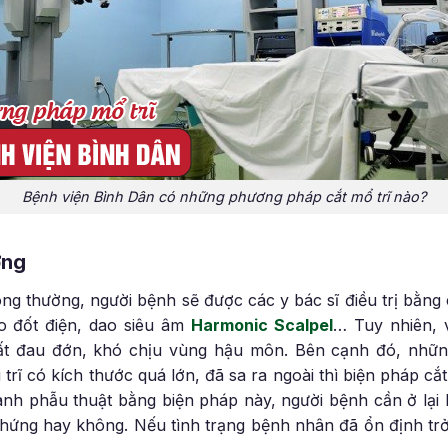
Bệnh viện Bình Dân có những phương pháp cắt mổ trĩ nào?
ờng
ông thường, người bệnh sẽ được các y bác sĩ điều trị bằng
o đốt điện, dao siêu âm
Harmonic Scalpel
… Tuy nhiên, v
ất đau đớn, khó chịu vùng hậu môn. Bên cạnh đó, nhữ
 trĩ có kích thước quá lớn, đã sa ra ngoài thì biện pháp 
 hành phẫu thuật bằng biện pháp này, người bệnh cần ở lại 
hứng hay không. Nếu tình trạng bệnh nhân đã ổn định trở