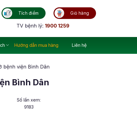
Tích điểm
Giỏ hàng
TV bệnh lý:
1900 1259
ích
Hướng dẫn mua hàng
Liên hệ
 ở bệnh viện Bình Dân
iện Bình Dân
Số lần xem:
9183