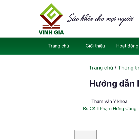
Skip
to
content
Trang chủ
Giới thiệu
Hoạt động 
Trang chủ
/
Thông ti
Hướng dẫn k
Tham vấn Y khoa:
Bs CK II Phạm Hưng Củng