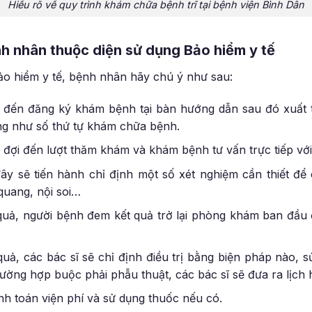
Hiểu rõ về quy trình khám chữa bệnh trĩ tại bệnh viện Bình Dân
nh nhân thuộc diện sử dụng Bảo hiểm y tế
ảo hiểm y tế, bệnh nhân hãy chú ý như sau:
 đến đăng ký khám bệnh tại bàn hướng dẫn sau đó xuất t
ng như số thứ tự khám chữa bệnh.
 đợi đến lượt thăm khám và khám bệnh tư vấn trực tiếp với 
 đây sẽ tiến hành chỉ định một số xét nghiệm cần thiết đ
quang, nội soi…
 quả, người bệnh đem kết quả trở lại phòng khám ban đầu 
 quả, các bác sĩ sẽ chỉ định điều trị bằng biện pháp nào, 
rường hợp buộc phải phẫu thuật, các bác sĩ sẽ đưa ra lịch
nh toán viện phí và sử dụng thuốc nếu có.