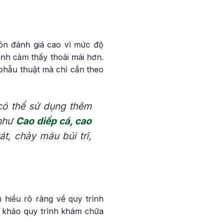
môn đánh giá cao vì mức độ
ệnh cảm thấy thoải mái hơn.
 phẫu thuật mà chỉ cần theo
 có thể sử dụng thêm
 như
Cao diếp cá, cao
át, chảy máu búi trĩ,
 hiểu rõ ràng về quy trình
am khảo quy trình khám chữa