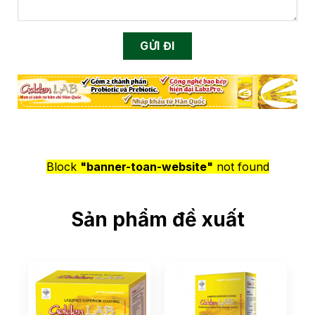
Block
"banner-toan-website"
not found
Sản phẩm đề xuất