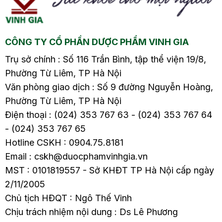
bụng, gây ảnh hưởng
ề
đến cuộc sống hàng
ngày và sức khỏe của
CÔNG TY CỔ PHẦN DƯỢC PHẨM VINH GIA
người bệnh. Vậy đâu là
nguyên nhân gây ra
Trụ sở chính : Số 116 Trần Bình, tập thể viện 19/8,
viêm đại tràng sôi
Phường Từ Liêm, TP Hà Nội
bụng? Cách xử lý như
Văn phòng giao dịch : Số 9 đường Nguyễn Hoàng,
thế nào? Hãy cùng tìm
Phường Từ Liêm, TP Hà Nội
hiểu chi tiết trong bài
Điện thoại : (024) 353 767 63 - (024) 353 767 64
viết sau.
- (024) 353 767 65
Hotline CSKH : 0904.75.8181
Email : cskh@duocphamvinhgia.vn
MST : 0101819557 - Sở KHĐT TP Hà Nội cấp ngày
2/11/2005
Chủ tịch HĐQT : Ngô Thế Vinh
Chịu trách nhiệm nội dung : Ds Lê Phương