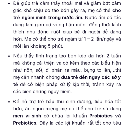
Để giúp trẻ cảm thấy thoải mái và giảm bớt cảm
giác khó chịu do táo bón gây ra, mẹ có thể
cho
trẻ ngâm mình trong nước ấm
. Nước ấm có tác
dụng làm giãn cơ vòng hậu môn, đồng thời kích
thích nhu động ruột giúp bé đi ngoài dễ dàng
hơn. Mẹ có thể cho trẻ ngâm từ 1 – 2 lần/ngày và
mỗi lần khoảng 5 phút.
Nếu thấy tình trạng táo bón kéo dài hơn 2 tuần
mà không cải thiện và có kèm theo các biểu hiện
như nôn, sốt, đi phân ra máu, bụng to lên,…thì
mẹ cần nhanh chóng
đưa trẻ đến ngay các sở y
tế
để có biện pháp xử lý kịp thời, tránh xảy ra
các biến chứng nguy hiểm.
Để hỗ trợ trẻ hấp thu dinh dưỡng, tiêu hóa tốt
hơn, ăn ngon miệng mẹ có thể cho trẻ sử dụng
men vi sinh
có chứa lợi khuẩn
Probiotics và
Prebiotics
. Đây là các lợi khuẩn rất tốt cho tiêu