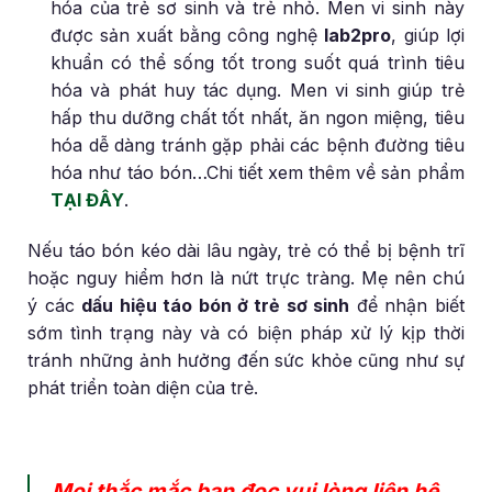
hóa của trẻ sơ sinh và trẻ nhỏ. Men vi sinh này
được sản xuất bằng công nghệ
lab2pro
, giúp lợi
khuẩn có thể sống tốt trong suốt quá trình tiêu
hóa và phát huy tác dụng. Men vi sinh giúp trẻ
hấp thu dưỡng chất tốt nhất, ăn ngon miệng, tiêu
hóa dễ dàng tránh gặp phải các bệnh đường tiêu
hóa như táo bón…Chi tiết xem thêm về sản phẩm
TẠI ĐÂY
.
Nếu táo bón kéo dài lâu ngày, trẻ có thể bị bệnh trĩ
hoặc nguy hiểm hơn là nứt trực tràng. Mẹ nên chú
ý các
dấu hiệu táo bón ở trẻ sơ sinh
để nhận biết
sớm tình trạng này và có biện pháp xử lý kịp thời
tránh những ảnh hưởng đến sức khỏe cũng như sự
phát triển toàn diện của trẻ.
Mọi thắc mắc bạn đọc vui lòng liên hệ