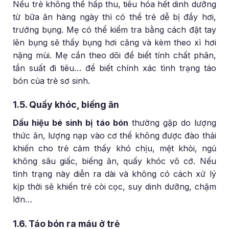
Nếu trẻ không thể hấp thu, tiêu hóa hết dinh dưỡng
từ bữa ăn hàng ngày thì có thể trẻ dễ bị đầy hơi,
trướng bụng. Mẹ có thể kiểm tra bằng cách đặt tay
lên bụng sẽ thấy bụng hơi căng và kèm theo xì hơi
nặng mùi. Mẹ cần theo dõi để biết tính chất phân,
tần suất đi tiêu… để biết chính xác tình trạng táo
bón của trẻ sơ sinh.
1.5. Quấy khóc, biếng ăn
Dấu hiệu bé sinh bị táo bón
thường gặp do lượng
thức ăn, lượng nạp vào cơ thể không được đào thải
khiến cho trẻ cảm thấy khó chịu, mệt khỏi, ngủ
không sâu giấc, biếng ăn, quấy khóc vô cớ. Nếu
tình trạng này diễn ra dài và không có cách xử lý
kịp thời sẽ khiến trẻ còi cọc, suy dinh dưỡng, chậm
lớn…
1.6. Táo bón ra máu ở trẻ