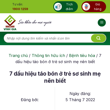
Skip
Tư vấn:
Tích
Giỏ
to
1900 1259
điểm
hàng
content
Tìm
kiếm:
Trang chủ
/
Thông tin hữu ích
/
Bệnh tiêu hóa
/
7
dấu hiệu táo bón ở trẻ sơ sinh mẹ nên biết
7 dấu hiệu táo bón ở trẻ sơ sinh mẹ
nên biết
Ngày đăng:
Đăng bởi:
5 Tháng 7 2022