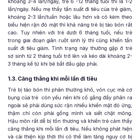
khoảng 3-4 lần/ngày, trẻ 6 -12 tháng tuổi thì là 1-2
lần/ngày. Nếu mẹ thấy tần suất đi tiêu của trẻ giảm,
khoảng 2-3 lần/tuần hoặc lâu hơn và có kèm theo
biểu hiện rặn đỏ mặt thì khả năng trẻ bị táo bón rất
cao. Tuy nhiên với trẻ dưới 6 tháng tuổi, nếu trẻ
trong giai đoạn giãn ruột sinh lý thì cũng khiến tần
suất đi tiêu giảm. Tình trạng này thường gặp ở trẻ
sơ sinh từ 2 tháng tuổi trở lên và kéo dài khoảng 2-
3 tháng kể từ khi bé bắt đầu gặp phải.
1.3. Căng thẳng khi mỗi lần đi tiêu
Trẻ bị táo bón thì phân thường khô, vón cục mà cơ
bụng của trẻ còn yếu nên khi cố gắng đẩy phân ra
ngoài sẽ phải dùng sức rặn nhiều khiến mặt đỏ ửng,
thậm chí còn phải gồng mình và siết chặt mông.
Hậu môn rất dễ bị tổn thương và khiến trẻ cảm thấy
căng thẳng khi mỗi lần đi tiêu. Nếu không phát hiện
và cải thiện kịp thời thì có thể làm tăng nguy cơ bị