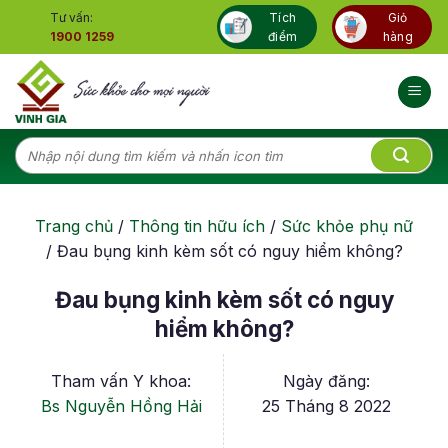
Skip
Tư vấn:
Tích
Giỏ
to
1900 1259
điểm
hàng
content
Tìm
kiếm:
Trang chủ
/
Thông tin hữu ích
/
Sức khỏe phụ nữ
/
Đau bụng kinh kèm sốt có nguy hiểm không?
Đau bụng kinh kèm sốt có nguy
hiểm không?
Tham vấn Y khoa:
Ngày đăng:
Bs Nguyễn Hồng Hải
25 Tháng 8 2022