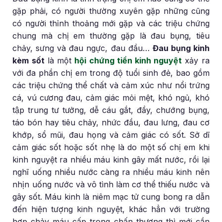
gặp phải, có người thường xuyên gặp những cũng
có người thỉnh thoảng mới gặp và các triệu chứng
chung mà chị em thường gặp là đau bụng, tiêu
chảy, sưng và đau ngực, đau đầu…
Đau bụng kinh
kèm sốt
là một
hội chứng tiền kinh nguyệt
xảy ra
với đa phần chị em trong độ tuổi sinh đẻ, bao gồm
các triệu chứng thể chất và cảm xúc như nổi trứng
cá, vú cương đau, cảm giác mỏi mệt, khó ngủ, khó
tập trung tư tưởng, dễ cáu gắt, đầy, chướng bụng,
táo bón hay tiêu chảy, nhức đầu, đau lưng, đau cơ
khớp, sổ mũi, đau họng và cảm giác có sốt. Sở dĩ
cảm giác sốt hoặc sốt nhẹ là do một số chị em khi
kinh nguyệt ra nhiều máu kinh gây mất nước, rồi lại
nghĩ uống nhiều nước càng ra nhiều máu kinh nên
nhịn uống nước và vô tình làm cơ thể thiếu nước và
gây sốt. Máu kinh là niêm mạc tử cung bong ra dẫn
đến hiện tượng kinh nguyệt, khác hẳn với trường
hợp chảy máu cấp trong chấn thương thì mới cần