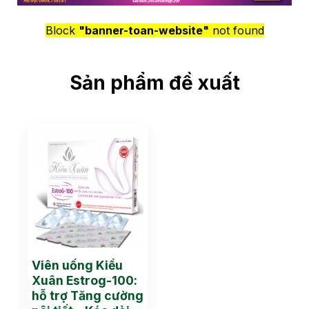
Block
"banner-toan-website"
not found
Sản phẩm đề xuất
Viên uống Kiều
Xuân Estrog-100:
hỗ trợ Tăng cường