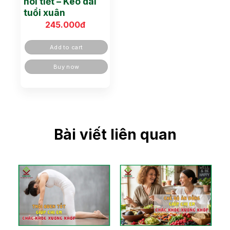
nôi tiết – Kéo dài
tuổi xuân
245.000
đ
Add to cart
Buy now
Bài viết liên quan