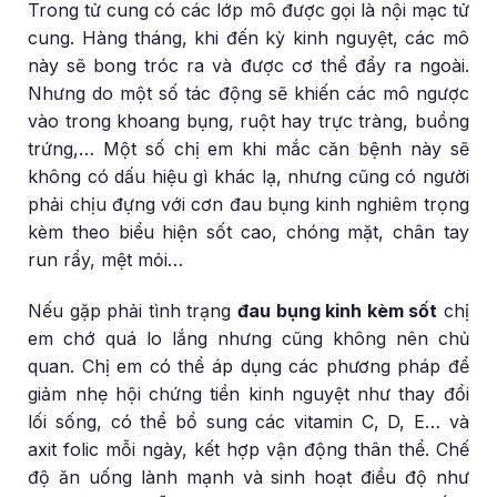
Trong tử cung có các lớp mô được gọi là nội mạc tử
cung. Hàng tháng, khi đến kỳ kinh nguyệt, các mô
này sẽ bong tróc ra và được cơ thể đẩy ra ngoài.
Nhưng do một số tác động sẽ khiến các mô ngược
vào trong khoang bụng, ruột hay trực tràng, buồng
trứng,… Một số chị em khi mắc căn bệnh này sẽ
không có dấu hiệu gì khác lạ, nhưng cũng có người
phải chịu đựng với cơn đau bụng kinh nghiêm trọng
kèm theo biểu hiện sốt cao, chóng mặt, chân tay
run rẩy, mệt mỏi…
Nếu gặp phải tình trạng
đau bụng kinh kèm sốt
chị
em chớ quá lo lắng nhưng cũng không nên chủ
quan. Chị em có thể áp dụng các phương pháp để
giảm nhẹ hội chứng tiền kinh nguyệt như thay đổi
lối sống, có thể bổ sung các vitamin C, D, E… và
axit folic mỗi ngày, kết hợp vận động thân thể. Chế
độ ăn uống lành mạnh và sinh hoạt điều độ như