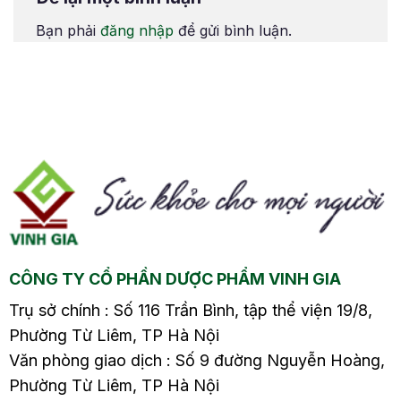
m
tim thai chưa?4. Chậm
tim thai chưa?4. Chậm
Bạn phải
đăng nhập
để gửi bình luận.
kinh 15 ngày thai vào
kinh 15 ngày thai vào
tử cung chưa? Bước
tử cung chưa? Xương
sang tuổi 40, cơ thể
khớp đóng vai trò như
phụ nữ bắt đầu có
“khung nâng đỡ” của
nhiều thay đổi rõ rệt
cơ thể, quyết định khả
do…
năng vận…
CÔNG TY CỔ PHẦN DƯỢC PHẨM VINH GIA
Trụ sở chính : Số 116 Trần Bình, tập thể viện 19/8,
Phường Từ Liêm, TP Hà Nội
Văn phòng giao dịch : Số 9 đường Nguyễn Hoàng,
Phường Từ Liêm, TP Hà Nội