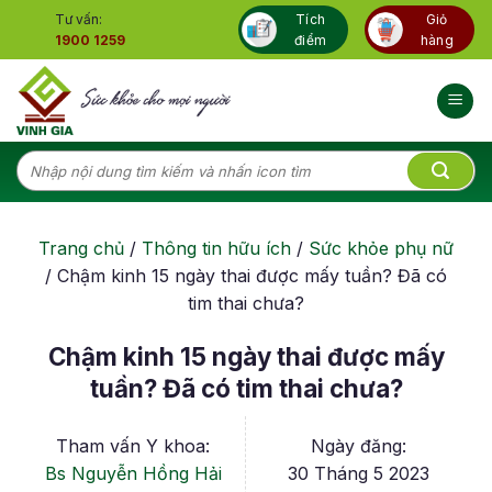
Skip
Tư vấn:
Tích
Giỏ
to
1900 1259
điểm
hàng
content
Tìm
kiếm:
Trang chủ
/
Thông tin hữu ích
/
Sức khỏe phụ nữ
/
Chậm kinh 15 ngày thai được mấy tuần? Đã có
tim thai chưa?
Chậm kinh 15 ngày thai được mấy
tuần? Đã có tim thai chưa?
Tham vấn Y khoa:
Ngày đăng:
Bs Nguyễn Hồng Hải
30 Tháng 5 2023