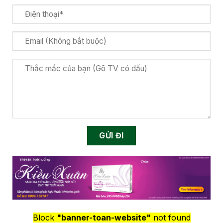
Block
"banner-toan-website"
not found