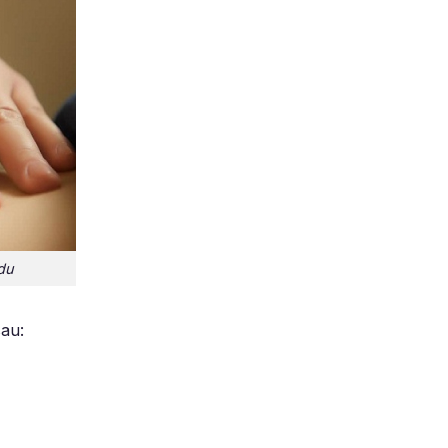
du
sau: