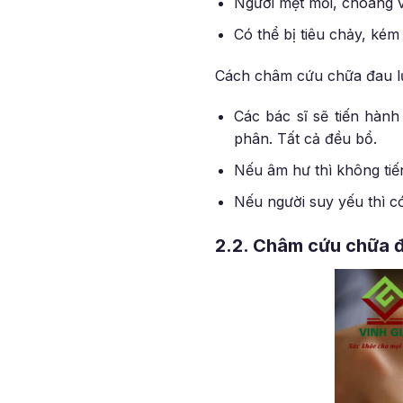
Người mệt mỏi, choáng 
Có thể bị tiêu chảy, kém
Cách châm cứu chữa đau lư
Các bác sĩ sẽ tiến hàn
phân. Tất cả đều bổ.
Nếu âm hư thì không tiế
Nếu người suy yếu thì c
2.2. Châm cứu chữa đa