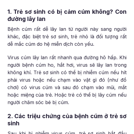
1. Trẻ sơ sinh có bị cảm cúm không? Con
đường lây lan
Bệnh cúm rất dễ lây lan từ người này sang người
khác, đặc biệt trẻ sơ sinh, trẻ nhỏ là đối tượng rất
dễ mắc cúm do hệ miễn dịch còn yếu.
Virus cúm lây lan rất nhanh qua đường hô hấp. Khi
người bệnh cúm ho, hắt hơi, virus sẽ lây lan trong
không khí. Trẻ sơ sinh có thể bị nhiễm cúm nếu hít
phải virus hoặc nếu chạm vào vật gì đó (như đồ
chơi) có virus cúm và sau đó chạm vào mũi, mắt
hoặc miệng của trẻ. Hoặc trẻ có thể bị lây cúm nếu
người chăm sóc bé bị cúm.
2. Các triệu chứng của bệnh cúm ở trẻ sơ
sinh
Sau khi bị nhiễm virus cúm, trẻ sơ sinh bắt đầu