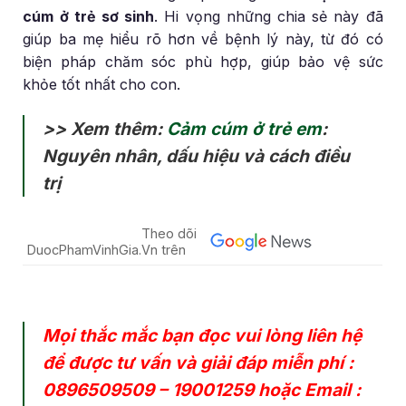
cúm ở trẻ sơ sinh
. Hi vọng những chia sẻ này đã
giúp ba mẹ hiểu rõ hơn về bệnh lý này, từ đó có
biện pháp chăm sóc phù hợp, giúp bảo vệ sức
khỏe tốt nhất cho con.
>> Xem thêm:
Cảm cúm ở trẻ em
:
Nguyên nhân, dấu hiệu và cách điều
trị
Theo dõi
DuocPhamVinhGia.Vn trên
Mọi thắc mắc bạn đọc vui lòng liên hệ
để được tư vấn và giải đáp miễn phí :
0896509509
–
19001259
hoặc Email :