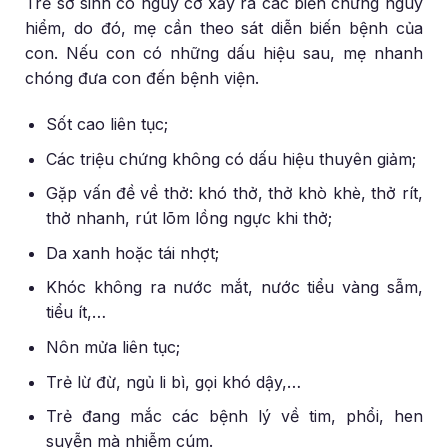
Trẻ sơ sinh có nguy cơ xảy ra các biến chứng nguy
hiểm, do đó, mẹ cần theo sát diễn biến bệnh của
con. Nếu con có những dấu hiệu sau, mẹ nhanh
chóng đưa con đến bệnh viện.
Sốt cao liên tục;
Các triệu chứng không có dấu hiệu thuyên giảm;
Gặp vấn đề về thở: khó thở, thở khò khè, thở rít,
thở nhanh, rút lõm lồng ngực khi thở;
Da xanh hoặc tái nhợt;
Khóc không ra nước mắt, nước tiểu vàng sẫm,
tiểu ít,…
Nôn mửa liên tục;
Trẻ lừ đừ, ngủ li bì, gọi khó dậy,…
Trẻ đang mắc các bệnh lý về tim, phổi, hen
suyễn mà nhiễm cúm.