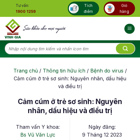
Skip
Tư vấn:
Tích
Giỏ
to
1900 1259
điểm
hàng
content
Tìm
kiếm:
Trang chủ
/
Thông tin hữu ích
/
Bệnh do virus
/
Cảm cúm ở trẻ sơ sinh: Nguyên nhân, dấu hiệu
và điều trị
Cảm cúm ở trẻ sơ sinh: Nguyên
nhân, dấu hiệu và điều trị
Tham vấn Y khoa:
Ngày đăng:
Bs Vũ Văn Lực
9 Tháng 12 2023