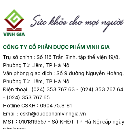
o
cúm…
cúm…
CÔNG TY CỔ PHẦN DƯỢC PHẨM VINH GIA
Trụ sở chính : Số 116 Trần Bình, tập thể viện 19/8,
Phường Từ Liêm, TP Hà Nội
Văn phòng giao dịch : Số 9 đường Nguyễn Hoàng,
Phường Từ Liêm, TP Hà Nội
Điện thoại : (024) 353 767 63 - (024) 353 767 64
- (024) 353 767 65
Hotline CSKH : 0904.75.8181
Email : cskh@duocphamvinhgia.vn
MST : 0101819557 - Sở KHĐT TP Hà Nội cấp ngày