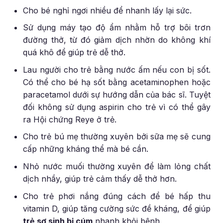
Cho bé nghỉ ngơi nhiều để nhanh lấy lại sức.
Sử dụng máy tạo độ ẩm nhằm hỗ trợ bôi trơn
đường thở, từ đó giảm dịch nhờn do không khí
quá khô để giúp trẻ dễ thở.
Lau người cho trẻ bằng nước ấm nếu con bị sốt.
Có thể cho bé hạ sốt bằng acetaminophen hoặc
paracetamol dưới sự hướng dẫn của bác sĩ. Tuyệt
đối không sử dụng aspirin cho trẻ vì có thể gây
ra Hội chứng Reye ở trẻ.
Cho trẻ bú mẹ thường xuyên bởi sữa mẹ sẽ cung
cấp những kháng thể mà bé cần.
Nhỏ nước muối thường xuyên để làm lỏng chất
dịch nhầy, giúp trẻ cảm thấy dễ thở hơn.
Cho trẻ phơi nắng đúng cách để bé hấp thu
vitamin D, giúp tăng cường sức đề kháng, để giúp
trẻ sơ sinh bị cúm
nhanh khỏi bệnh.