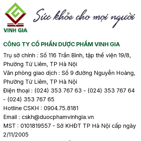
Nước sơn tra (táo
Nước sơn tra (táo
mèo) nhãn nhục
mèo) nhãn nhục
đường đỏ2.3. Nước
đường đỏ2.3. Nước
u
gừng đường đỏ Bước
gừng đường đỏ Xương
sang tuổi 40, cơ thể
khớp đóng vai trò như
CÔNG TY CỔ PHẦN DƯỢC PHẨM VINH GIA
phụ nữ bắt…
“khung nâng đỡ”…
Trụ sở chính : Số 116 Trần Bình, tập thể viện 19/8,
Phường Từ Liêm, TP Hà Nội
Văn phòng giao dịch : Số 9 đường Nguyễn Hoàng,
Phường Từ Liêm, TP Hà Nội
Điện thoại : (024) 353 767 63 - (024) 353 767 64
- (024) 353 767 65
Hotline CSKH : 0904.75.8181
Email : cskh@duocphamvinhgia.vn
MST : 0101819557 - Sở KHĐT TP Hà Nội cấp ngày
2/11/2005