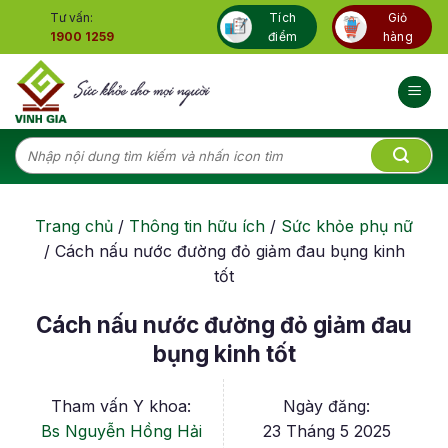
Skip
Tư vấn:
Tích
Giỏ
to
1900 1259
điểm
hàng
content
Tìm
kiếm:
Trang chủ
/
Thông tin hữu ích
/
Sức khỏe phụ nữ
/
Cách nấu nước đường đỏ giảm đau bụng kinh
tốt
Cách nấu nước đường đỏ giảm đau
bụng kinh tốt
Tham vấn Y khoa:
Ngày đăng:
Bs Nguyễn Hồng Hải
23 Tháng 5 2025