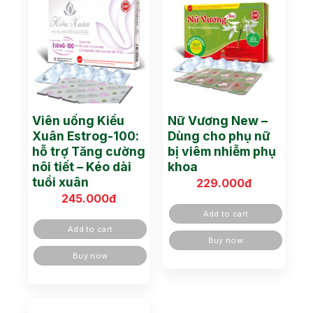
Viên uống Kiều
Nữ Vương New –
Xuân Estrog-100:
Dùng cho phụ nữ
hỗ trợ Tăng cường
bị viêm nhiễm phụ
nôi tiết – Kéo dài
khoa
tuổi xuân
229.000
đ
245.000
đ
Add to cart
Add to cart
Buy now
Buy now