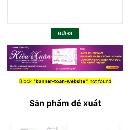
Block
"banner-toan-website"
not found
Sản phẩm đề xuất