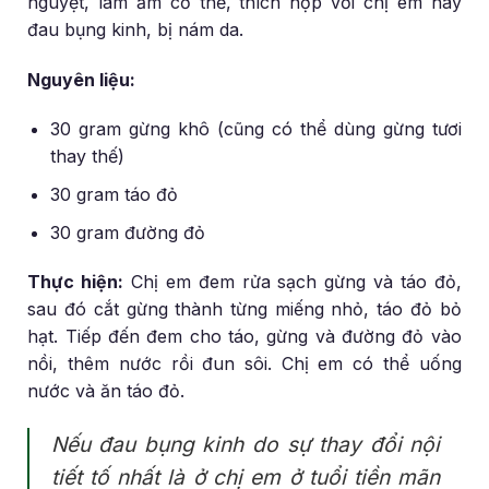
nguyệt, làm ấm cơ thể, thích hợp với chị em hay
đau bụng kinh, bị nám da.
Nguyên liệu:
30 gram gừng khô (cũng có thể dùng gừng tươi
thay thế)
30 gram táo đỏ
30 gram đường đỏ
Thực hiện:
Chị em đem rửa sạch gừng và táo đỏ,
sau đó cắt gừng thành từng miếng nhỏ, táo đỏ bỏ
hạt. Tiếp đến đem cho táo, gừng và đường đỏ vào
nồi, thêm nước rồi đun sôi. Chị em có thể uống
nước và ăn táo đỏ.
Nếu đau bụng kinh do sự thay đổi nội
tiết tố nhất là ở chị em ở tuổi tiền mãn