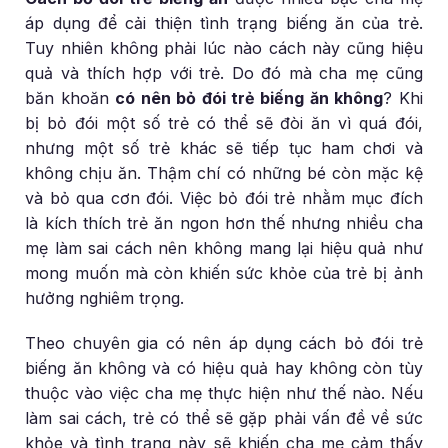
áp dụng để cải thiện tình trạng biếng ăn của trẻ.
Tuy nhiên không phải lúc nào cách này cũng hiệu
quả và thích hợp với trẻ. Do đó mà cha mẹ cũng
băn khoăn
có nên bỏ đói trẻ biếng ăn không
? Khi
bị bỏ đói một số trẻ có thể sẽ đòi ăn vì quá đói,
nhưng một số trẻ khác sẽ tiếp tục ham chơi và
không chịu ăn. Thậm chí có những bé còn mặc kệ
và bỏ qua cơn đói. Việc bỏ đói trẻ nhằm mục đích
là kích thích trẻ ăn ngon hơn thế nhưng nhiều cha
mẹ làm sai cách nên không mang lại hiệu quả như
mong muốn mà còn khiến sức khỏe của trẻ bị ảnh
hưởng nghiêm trọng.
Theo chuyên gia có nên áp dụng cách bỏ đói trẻ
biếng ăn không và có hiệu quả hay không còn tùy
thuộc vào việc cha mẹ thực hiện như thế nào. Nếu
làm sai cách, trẻ có thể sẽ gặp phải vấn đề về sức
khỏe và tình trạng này sẽ khiến cha mẹ cảm thấy