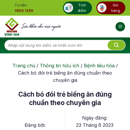
Skip
Tư vấn:
Tích
Giỏ
to
1900 1259
điểm
hàng
content
Tìm
kiếm:
Trang chủ
/
Thông tin hữu ích
/
Bệnh tiêu hóa
/
Cách bỏ đói trẻ biếng ăn đúng chuẩn theo
chuyên gia
Cách bỏ đói trẻ biếng ăn đúng
chuẩn theo chuyên gia
Ngày đăng:
Đăng bởi:
23 Tháng 6 2023