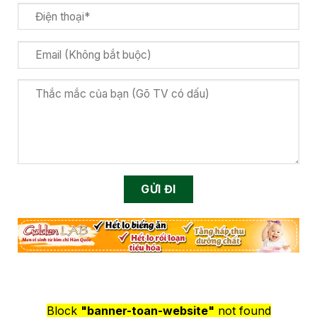
Block
"banner-toan-website"
not found