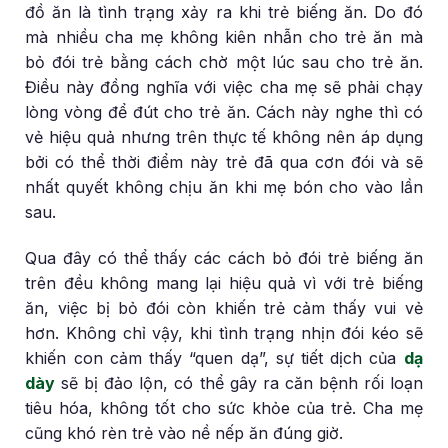
đồ ăn là tình trạng xảy ra khi trẻ biếng ăn. Do đó
mà nhiều cha mẹ không kiên nhẫn cho trẻ ăn mà
bỏ đói trẻ bằng cách chờ một lúc sau cho trẻ ăn.
Điều này đồng nghĩa với việc cha mẹ sẽ phải chạy
lòng vòng để đút cho trẻ ăn. Cách này nghe thì có
vẻ hiệu quả nhưng trên thực tế không nên áp dụng
bởi có thể thời điểm này trẻ đã qua cơn đói và sẽ
nhất quyết không chịu ăn khi mẹ bón cho vào lần
sau.
Qua đây có thể thấy các cách bỏ đói trẻ biếng ăn
trên đều không mang lại hiệu quả vì với trẻ biếng
ăn, việc bị bỏ đói còn khiến trẻ cảm thấy vui vẻ
hơn. Không chỉ vậy, khi tình trạng nhịn đói kéo sẽ
khiến con cảm thấy “quen dạ”, sự tiết dịch của
dạ
dày
sẽ bị đảo lộn, có thể gây ra căn bệnh rối loạn
tiêu hóa, không tốt cho sức khỏe của trẻ. Cha mẹ
cũng khó rèn trẻ vào nề nếp ăn đúng giờ.