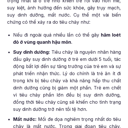
trọng nhất là ở trẻ nhỏ khiến trẻ rơi vào hôn mê,
suy kiệt, ảnh hưởng đến sức khỏe, gây trụy mạch,
suy dinh dưỡng, mất nước. Cụ thể một vài biến
chứng có thể xảy ra do tiêu chảy như:
Nếu đi ngoài quá nhiều lần có thể gây
hăm loét
đỏ ở vùng quanh hậu môn
.
Suy dinh dưỡng:
Tiêu chảy là nguyên nhân hàng
đầu gây suy dinh dưỡng ở trẻ em dưới 5 tuổi, tác
động bất lợi đến sự tăng trưởng của trẻ em và sự
phát triển nhận thức. Lý do chính là trẻ ăn ít đi
trong khi bị tiêu chảy và khả năng hấp thu chất
dinh dưỡng cũng bị giảm một phần. Trẻ em chết
vì tiêu chảy phần lớn đều bị suy dinh dưỡng,
đồng thời tiêu chảy cũng sẽ khiến cho tình trạng
suy dinh dưỡng trở nên tồi tệ hơn.
Mất nước:
Mối đe dọa nghiêm trọng nhất do tiêu
chảy là mất nước. Trong giai đoạn tiêu chảy,