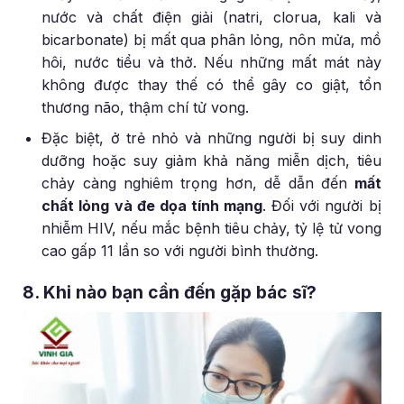
nước và chất điện giải (natri, clorua, kali và
bicarbonate) bị mất qua phân lỏng, nôn mửa, mồ
hôi, nước tiểu và thở. Nếu những mất mát này
không được thay thế có thể gây co giật, tổn
thương não, thậm chí tử vong.
Đặc biệt, ở trẻ nhỏ và những người bị suy dinh
dưỡng hoặc suy giảm khả năng miễn dịch, tiêu
chảy càng nghiêm trọng hơn, dễ dẫn đến
mất
chất lỏng và đe dọa tính mạng
. Đối với người bị
nhiễm HIV, nếu mắc bệnh tiêu chảy, tỷ lệ tử vong
cao gấp 11 lần so với người bình thường.
8. Khi nào bạn cần đến gặp bác sĩ?