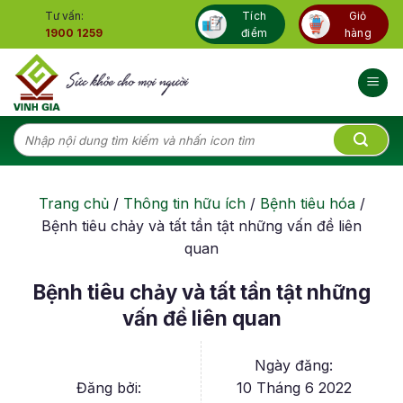
Skip
Tư vấn:
Tích
Giỏ
to
1900 1259
điểm
hàng
content
Tìm
kiếm:
Trang chủ
/
Thông tin hữu ích
/
Bệnh tiêu hóa
/
Bệnh tiêu chảy và tất tần tật những vấn đề liên
quan
Bệnh tiêu chảy và tất tần tật những
vấn đề liên quan
Ngày đăng:
Đăng bởi:
10 Tháng 6 2022