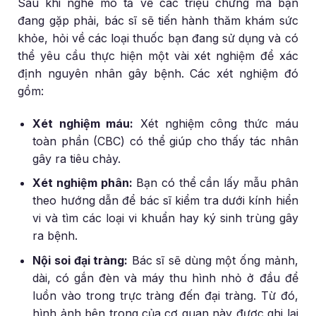
Sau khi nghe mô tả về các triệu chứng mà bạn
đang gặp phải, bác sĩ sẽ tiến hành thăm khám sức
khỏe, hỏi về các loại thuốc bạn đang sử dụng và có
thể yêu cầu thực hiện một vài xét nghiệm để xác
định nguyên nhân gây bệnh. Các xét nghiệm đó
gồm:
Xét nghiệm máu:
Xét nghiệm công thức máu
toàn phần (CBC) có thể giúp cho thấy tác nhân
gây ra tiêu chảy.
Xét nghiệm phân:
Bạn có thể cần lấy mẫu phân
theo hướng dẫn để bác sĩ kiểm tra dưới kính hiển
vi và tìm các loại vi khuẩn hay ký sinh trùng gây
ra bệnh.
Nội soi đại tràng:
Bác sĩ sẽ dùng một ống mảnh,
dài, có gắn đèn và máy thu hình nhỏ ở đầu để
luồn vào trong trực tràng đến đại tràng. Từ đó,
hình ảnh bên trong của cơ quan này được ghi lại