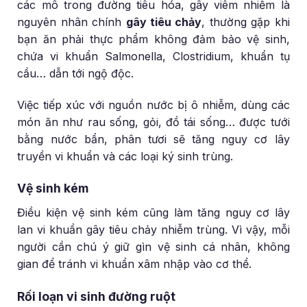
các mô trong đường tiêu hóa, gây viêm nhiễm là
nguyên nhân chính
gây tiêu chảy
, thường gặp khi
bạn ăn phải thực phẩm không đảm bảo vệ sinh,
chứa vi khuẩn Salmonella, Clostridium, khuẩn tụ
cầu… dẫn tới ngộ độc.
Việc tiếp xúc với nguồn nước bị ô nhiễm, dùng các
món ăn như rau sống, gỏi, đồ tái sống… được tưới
bằng nước bẩn, phân tươi sẽ tăng nguy cơ lây
truyền vi khuẩn và các loại ký sinh trùng.
Vệ sinh kém
Điều kiện vệ sinh kém cũng làm tăng nguy cơ lây
lan vi khuẩn gây tiêu chảy nhiễm trùng. Vì vậy, mỗi
người cần chú ý giữ gìn vệ sinh cá nhân, không
gian để tránh vi khuẩn xâm nhập vào cơ thể.
Rối loạn vi sinh đường ruột