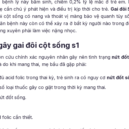
bệnh lý này bẩm sinh, chiếm 0,2% tỷ lệ mắc ở trẻ em. D
cần chú ý phát hiện và điều trị kịp thời cho trẻ.
Gai đôi 
ôi cột sống có nang và thoát vị màng bảo vệ quanh tủy 
 căn bệnh này còn có thể xảy ra ở bất kỳ người nào trong độ
ờng xuyên phải làm việc nặng nhọc.
ây gai đôi cột sống s1
ên cứu chính xác nguyên nhân gây nên tình trạng
nứt đốt
là do khi mang thai, mẹ bầu đã gặp phải:
acid folic trong thai kỳ, trẻ sinh ra có nguy cơ
nứt đốt s
 loại thuốc gây co giật trong thời kỳ mang thai.
nứt đốt sống.
folic cần thiết.