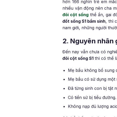
hơn 166 nghìn trẻ em mắc 
nhiều vận động nên cha mẹ 
đôi cột sống
thể ẩn, gai đ
đốt sống S1 bẩm sinh
, thì
nam giới, những người thư
2. Nguyên nhân g
Đến nay vẫn chưa có nghi
đôi cột sống S1
thì có thể 
Mẹ bầu không bổ sung đủ 
Mẹ bầu có sử dụng một số
Đã từng sinh con bị tật 
Có tiền sử bị tiểu đường.
Không nạp đủ lượng acid 