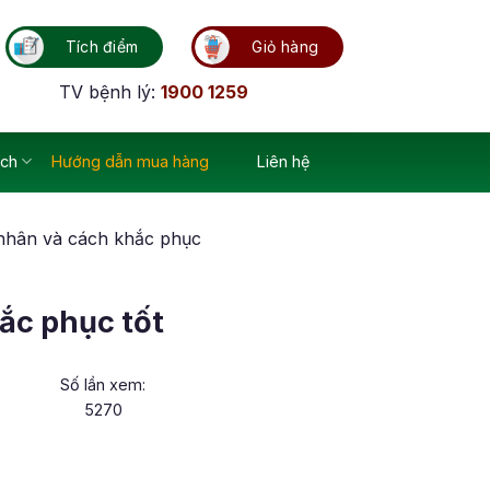
Tích điểm
Giỏ hàng
TV bệnh lý:
1900 1259
ích
Hướng dẫn mua hàng
Liên hệ
 nhân và cách khắc phục
ắc phục tốt
Số lần xem:
5270