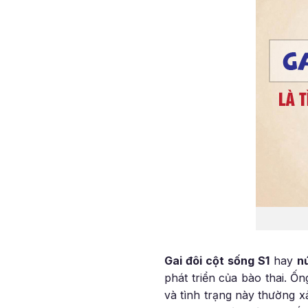
Gai đôi cột sống S1
hay
n
phát triển của bào thai. Ốn
và tình trạng này thường xả