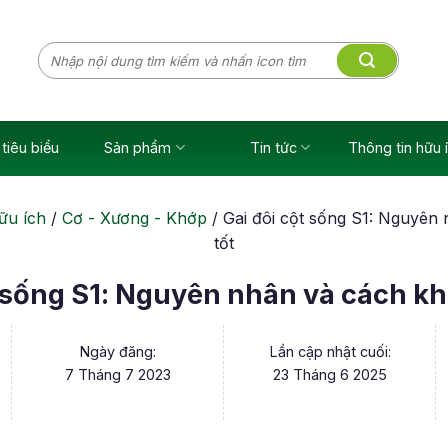
Tìm
kiếm:
tiêu biểu
Sản phẩm
Tin tức
Thông tin hữu 
ữu ích
/
Cơ - Xương - Khớp
/
Gai đôi cột sống S1: Nguyên
tốt
t sống S1: Nguyên nhân và cách kh
Ngày đăng:
Lần cập nhật cuối:
7 Tháng 7 2023
23 Tháng 6 2025