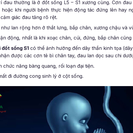
trí đau thường là ở đốt sống L5 – S1 xương cùng. Cơn đau
i hoặc khi người bệnh thực hiện động tác đứng lên hay n
cảm giác đau tăng rõ rệt.
í như lan rộng hơn ở thắt lưng, bắp chân, xương chậu và v
ận động, nhất là khi xoạc chân, cúi, đứng, bắp chân cũng
i đốt sống S1
có thể ảnh hưởng đến dây thần kinh tọa (dây
hận được các cơn tê bì chân tay, đau lan dọc sau chi dưới
oạn chức năng bàng quang, rối loạn đại tiện.
ất đi đường cong sinh lý ở cột sống.