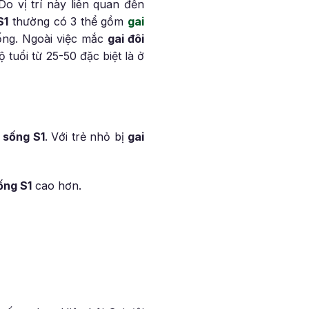
o vị trí này liên quan đến
S1
thường có 3 thể gồm
gai
sống. Ngoài việc mắc
gai đôi
 tuổi từ 25-50 đặc biệt là ở
 sống S1
. Với trẻ nhỏ bị
gai
ống S1
cao hơn.