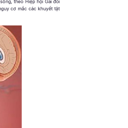
 sống, theo Hiệp hội Gai đôi
nguy cơ mắc các khuyết tật