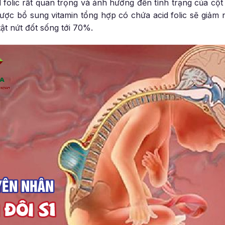
d folic rất quan trọng và ảnh hưởng đến tình trạng của cột
ược bổ sung vitamin tổng hợp có chứa acid folic sẽ giảm 
ật nứt đốt sống tới 70%.