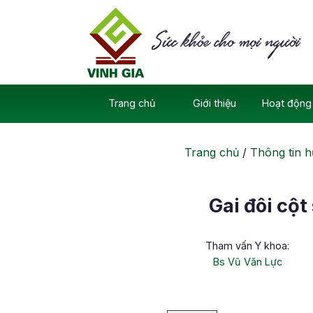
Skip
to
content
Trang chủ
Giới thiệu
Hoạt động 
Trang chủ
/
Thông tin h
Gai đôi cộ
Tham vấn Y khoa:
Bs Vũ Văn Lực