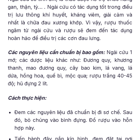
gan, thận, tỳ… . Ngải cứu có tác dụng tốt trong điều
trị lưu thông khí huyết, kháng viêm, giải cảm và
nhất là chữa đau xương khớp. Vì vậy, rượu thuốc
ngâm từ ngải cứu và rượu sẽ đem đến tác dụng
hoàn hảo để điều trị các cơn đau lưng.
Các nguyên liệu cần chuẩn bị bao gồm:
Ngải cứu 1
mớ; các dược liệu khác như: Đương quy, khương
thanh, mao đương quy, cây bao kim, lá vang, lá
dứa, hồng hoa, quế bì, mộc qua; rượu trắng 40-45
độ; hũ đựng 2 lít.
Cách thực hiện:
Đem các nguyên liệu đã chuẩn bị đi sơ chế. Sau
đó, bỏ chúng vào bình đựng. Đổ rượu vào hỗn
hợp này.
Tiến hành đậy nắp kín bình, đem đặt tại nơi