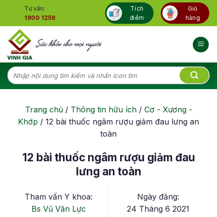
Skip
Tư vấn:
Tích
Giỏ
to
1900 1259
điểm
hàng
content
Tìm
kiếm:
Trang chủ
/
Thông tin hữu ích
/
Cơ - Xương -
Khớp
/
12 bài thuốc ngâm rượu giảm đau lưng an
toàn
12 bài thuốc ngâm rượu giảm đau
lưng an toàn
Tham vấn Y khoa:
Ngày đăng:
Bs Vũ Văn Lực
24 Tháng 6 2021