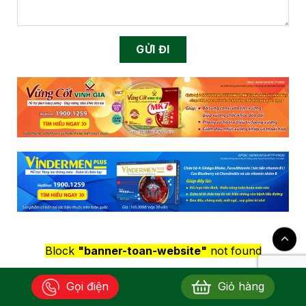
Block
"banner-toan-website"
not found
Gọi điện
Giỏ hàng
Sản phẩm đề xuất