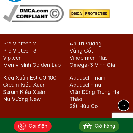
Pre Vipteen 2
An Trĩ Vương
Pre Vipteen 3
Vững Cốt
Vipteen
Vindermen Plus
Men vi sinh Golden Lab
Omega-3 Vinh Gia
Kiều Xuân EstroG 100
Aquaselin nam
Cream Kiều Xuân
Aquaselin nữ
Serum Kiều Xuân
Viên Đông Trùng Hạ
Nữ Vương New
Thảo
Sắt Hữu Cơ
Gọi điện
Giỏ hàng
Copyright 2026 © Dược phẩm Vinh Gia. All rights reserved