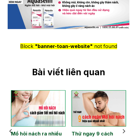
Block
"banner-toan-website"
not found
Bài viết liên quan
Mồ hôi nách ra nhiều
Thử ngay 9 cách