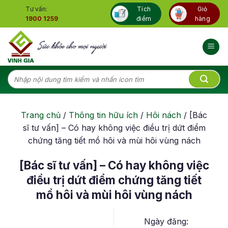
Skip
Tư vấn:
Tích
Giỏ
to
1900 1259
điểm
hàng
content
Tìm
kiếm:
Trang chủ
/
Thông tin hữu ích
/
Hôi nách
/
[Bác
sĩ tư vấn] – Có hay không việc điều trị dứt điểm
chứng tăng tiết mồ hôi và mùi hôi vùng nách
[Bác sĩ tư vấn] – Có hay không việc
điều trị dứt điểm chứng tăng tiết
mồ hôi và mùi hôi vùng nách
Ngày đăng: