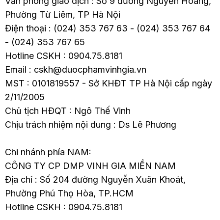
Văn phòng giao dịch : Số 9 đường Nguyễn Hoàng,
Phường Từ Liêm, TP Hà Nội
Điện thoại : (024) 353 767 63 - (024) 353 767 64
- (024) 353 767 65
Hotline CSKH : 0904.75.8181
Email : cskh@duocphamvinhgia.vn
MST : 0101819557 - Sở KHĐT TP Hà Nội cấp ngày
2/11/2005
Chủ tịch HĐQT : Ngô Thế Vinh
Chịu trách nhiệm nội dung : Ds Lê Phương
Chi nhánh phía NAM:
CÔNG TY CP DMP VINH GIA MIỀN NAM
Địa chỉ : Số 204 đường Nguyễn Xuân Khoát,
Phường Phú Thọ Hòa, TP.HCM
Hotline CSKH : 0904.75.8181