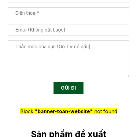
Block
"banner-toan-website"
not found
Sản phẩm đề xuất