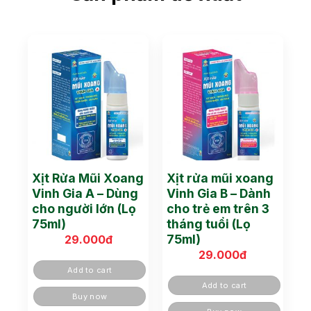
Xịt Rửa Mũi Xoang
Xịt rửa mũi xoang
Vinh Gia A – Dùng
Vinh Gia B – Dành
cho người lớn (Lọ
cho trẻ em trên 3
75ml)
tháng tuổi (Lọ
75ml)
29.000
đ
29.000
đ
Add to cart
Add to cart
Buy now