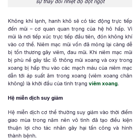
sự thay đổi nhiệt độ đột ngột
Không khí lạnh, hanh khô sẽ có tác động trực tiếp
đến mũi – cơ quan quan trọng của hệ hô hấp. Vì
mũi là nơi tiếp xúc trực tiếp đầu tiên, đón không khí
vào cơ thể. Niêm mạc mũi vốn đã mỏng lại càng dễ
bị tổn thương gây viêm, đau mũi. Khi niêm mạc mũi
bị phù nề gây tắc lỗ thông mũi xoang và oxy trong
xoang bị hấp thu vào các mạch máu của niêm mạc
dẫn tới áp suất âm trong xoang (viêm xoang chân
không) là khởi đầu của tình trạng
viêm xoang
.
Hệ miễn dịch suy giảm
Hệ miễn dịch cơ thể thường suy giảm vào thời điểm
giao mùa trong năm nên vô tình đã tạo điều kiện
thuận lợi cho tác nhân gây hại tấn công và hình
thành bệnh.