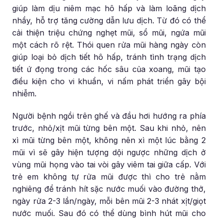
giúp làm dịu niêm mạc hô hấp và làm loãng dịch
nhầy, hỗ trợ tăng cường dẫn lưu dịch. Từ đó có thể
cải thiện triệu chứng nghẹt mũi, sổ mũi, ngứa mũi
một cách rõ rệt. Thói quen rửa mũi hàng ngày còn
giúp loại bỏ dịch tiết hô hấp, tránh tình trạng dịch
tiết ứ đọng trong các hốc sâu của xoang, mũi tạo
điều kiện cho vi khuẩn, vi nấm phát triển gây bội
nhiễm.
Người bệnh ngồi trên ghế và đầu hơi hướng ra phía
trước, nhỏ/xịt mũi từng bên một. Sau khi nhỏ, nên
xì mũi từng bên một, không nên xì một lúc bằng 2
mũi vì sẽ gây hiện tượng dội ngược những dịch ở
vùng mũi họng vào tai vòi gây viêm tai giữa cấp. Với
trẻ em không tự rửa mũi được thì cho trẻ nằm
nghiêng để tránh hít sặc nước muối vào đường thở,
ngày rửa 2-3 lần/ngày, mỗi bên mũi 2-3 nhát xịt/giọt
nước muối. Sau đó có thể dùng bình hút mũi cho