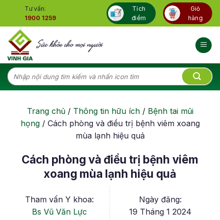
Skip
Tư vấn:
Tích
Giỏ
to
1900 1259
điểm
hàng
content
Tìm
kiếm:
Trang chủ
/
Thông tin hữu ích
/
Bệnh tai mũi
họng
/
Cách phòng và điều trị bệnh viêm xoang
mùa lạnh hiệu quả
Cách phòng và điều trị bệnh viêm
xoang mùa lạnh hiệu quả
Tham vấn Y khoa:
Ngày đăng:
Bs Vũ Văn Lực
19 Tháng 1 2024