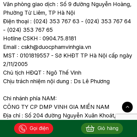
Văn phòng giao dịch : Số 9 đường Nguyễn Hoàng,
Phường Từ Liêm, TP Hà Nội
Điện thoại : (024) 353 767 63 - (024) 353 767 64
- (024) 353 767 65
Hotline CSKH : 0904.75.8181
Email : cskh@duocphamvinhgia.vn
MST : 0101819557 - Sở KHĐT TP Hà Nội cấp ngày
2/11/2005
Chủ tịch HĐQT : Ngô Thế Vinh
Chịu trách nhiệm nội dung : Ds Lê Phương
Chi nhánh phía NAM:
CÔNG TY CP DMP VINH GIA MIỀN NAM
Địa chỉ : Số 204 đường Nguyễn Xuân Khoát,
Phường Phú Thọ Hòa, TP.HCM
Gọi điện
Giỏ hàng
Hotline CSKH : 0904.75.8181