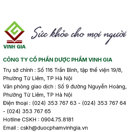
t
nhất2.1. Quy trình đặt
nhất2.1. Quy trình đặt
thuốc viêm cổ tử
thuốc viêm cổ tử
t
cung2.2. Lưu ý khi đặt
cung2.2. Lưu ý khi đặt
áp
thuốc3. Các biện pháp
thuốc3. Các biện pháp
phòng tránh viêm cổ
phòng tránh viêm cổ
ng
tử cung3.1. Tăng cường
tử cung3.1. Tăng cường
bỏ
hệ miễn dịch3.2. Từ bỏ
hệ miễn dịch3.2. Từ bỏ
thói quen hút…
thói quen hút…
CÔNG TY CỔ PHẦN DƯỢC PHẨM VINH GIA
Trụ sở chính : Số 116 Trần Bình, tập thể viện 19/8,
Phường Từ Liêm, TP Hà Nội
Văn phòng giao dịch : Số 9 đường Nguyễn Hoàng,
Phường Từ Liêm, TP Hà Nội
Điện thoại : (024) 353 767 63 - (024) 353 767 64
- (024) 353 767 65
Hotline CSKH : 0904.75.8181
Email : cskh@duocphamvinhgia.vn