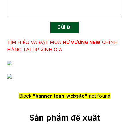
TÌM HIỂU VÀ ĐẶT MUA
NỮ VƯƠNG NEW
CHÍNH
HÃNG TẠI DP VINH GIA
Block
"banner-toan-website"
not found
Sản phẩm đề xuất