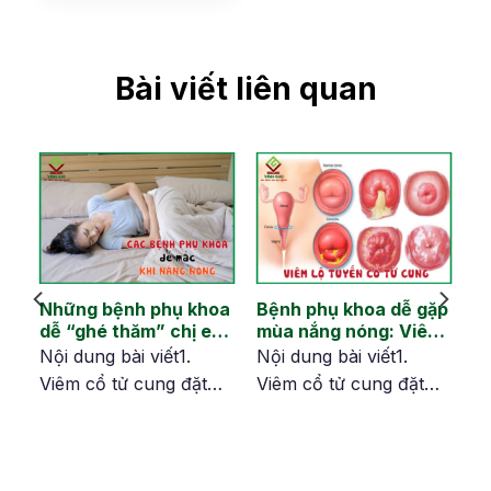
Bài viết liên quan
Những bệnh phụ khoa
Bệnh phụ khoa dễ gặp
dễ “ghé thăm” chị em
mùa nắng nóng: Viêm
ch
vào mùa hè
lộ tuyến cổ tử cung
Nội dung bài viết1.
Nội dung bài viết1.
Viêm cổ tử cung đặt
Viêm cổ tử cung đặt
i?
thuốc bao lâu thì khỏi?
thuốc bao lâu thì khỏi?
êm
2. Cách đặt thuốc viêm
2. Cách đặt thuốc viêm
cổ tử cung chuẩn
cổ tử cung chuẩn