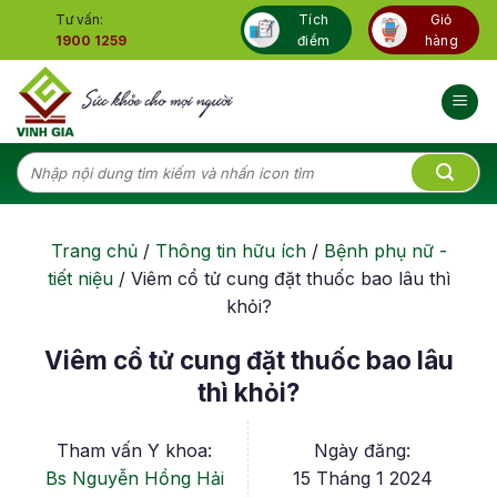
Skip
Tư vấn:
Tích
Giỏ
to
1900 1259
điểm
hàng
content
Tìm
kiếm:
Trang chủ
/
Thông tin hữu ích
/
Bệnh phụ nữ -
tiết niệu
/
Viêm cổ tử cung đặt thuốc bao lâu thì
khỏi?
Viêm cổ tử cung đặt thuốc bao lâu
thì khỏi?
Tham vấn Y khoa:
Ngày đăng:
Bs Nguyễn Hồng Hải
15 Tháng 1 2024