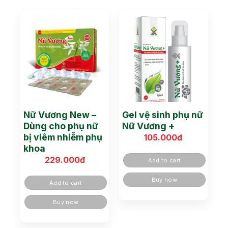
Nữ Vương New –
Gel vệ sinh phụ nữ
Dùng cho phụ nữ
Nữ Vương +
bị viêm nhiễm phụ
105.000
đ
khoa
229.000
đ
Add to cart
Buy now
Add to cart
Buy now