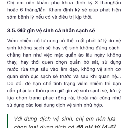
Chị em nên khám phụ khoa định kỳ 3 tháng/lần
hoặc 6 tháng/lần. Khám định kỳ sẽ giúp phát hiện
sớm bệnh lý nếu có và điều trị kịp thời.
3.5. Giữ gìn vệ sinh cá nhân sạch sẽ
Viêm nhiễm cổ tử cung có thể xuất phát từ lý do vệ
sinh không sạch sẽ hay vệ sinh không đúng cách,
chẳng hạn như việc mặc quần áo lâu ngày không
thay, hay thói quen chọn quần bó sát, sử dụng
nước rửa thụt sâu vào âm đạo, không vệ sinh cơ
quan sinh dục sạch sẽ trước và sau khi quan hệ…
Do đó, để hạn chế tình trạng viêm nhiễm thì bạn
cần phải tạo thói quen giữ gìn vệ sinh sạch sẽ, lưu ý
lựa chọn trang phục rộng rãi, thoải mái cũng như
sử dụng các loại dung dịch vệ sinh phù hợp.
Với dung dịch vệ sinh, chị em nên lựa
chọn loại dung dịch có
độ pH từ [4-6]