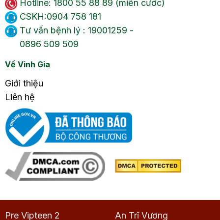
Hotline: 1800 55 88 89 (miễn cước)
CSKH:0904 758 181
Tư vấn bệnh lý : 19001259 -
0896 509 509
Về Vinh Gia
Giới thiệu
Liên hệ
Pre Vipteen 2
An Trĩ Vương