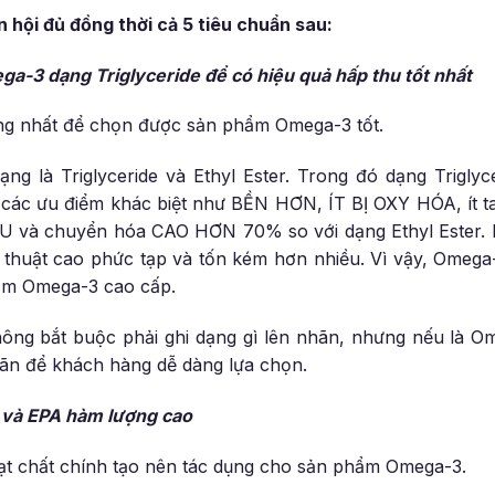
hội đủ đồng thời cả 5 tiêu chuẩn sau:
ga-3
dạng Triglyceride để có hiệu quả hấp thu tốt nhất
ọng nhất để chọn được sản phẩm Omega-3 tốt.
g là Triglyceride và Ethyl Ester. Trong đó dạng Triglyc
ờ các ưu điểm khác biệt như BỀN HƠN, ÍT BỊ OXY HÓA, ít t
U và chuyển hóa CAO HƠN 70% so với dạng Ethyl Ester.
ỹ thuật cao phức tạp và tốn kém hơn nhiều.
Vì vậy, Omega-
hẩm Omega-3 cao cấp.
g bắt buộc phải ghi dạng gì lên nhãn, nhưng nếu là Ome
hãn để khách hàng dễ dàng lựa chọn.
và EPA hàm lượng cao
oạt chất chính tạo nên tác dụng cho sản phẩm Omega-3.