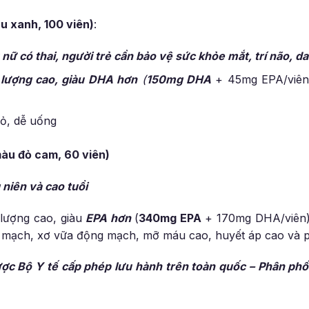
u xanh, 100 viên)
:
nữ có thai, người trẻ cần bảo vệ sức khỏe mắt, trí não, d
lượng cao, giàu DHA hơn
(
150mg DHA
+ 45mg EPA/viên) 
ỏ, dễ uống
àu đỏ cam, 60 viên)
 niên và cao tuổi
ượng cao, giàu
EPA hơn
(
340mg EPA
+ 170mg DHA/viên) 
m mạch, xơ vữa động mạch, mỡ máu cao, huyết áp cao và 
ợc Bộ Y tế cấp phép lưu hành trên toàn quốc – Phân phố