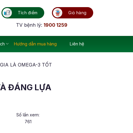
Tích điểm
Giỏ hàng
TV bệnh lý:
1900 1259
ích
Hướng dẫn mua hàng
Liên hệ
 GIA LÀ OMEGA-3 TỐT
VÀ ĐÁNG LỰA
Số lần xem:
761