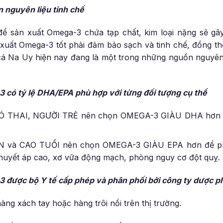
 nguyên liệu tinh chế
để sản xuất Omega-3 chứa tạp chất, kim loại nặng sẽ gâ
 xuất Omega-3 tốt phải đảm bảo sạch và tinh chế, đồng th
 cá Na Uy hiện nay đang là một trong những nguồn nguyên
-3
có tỷ lệ DHA/EPA phù hợp với từng đối tượng cụ thể
Ó THAI, NGƯỜI TRẺ nên chọn OMEGA-3 GIÀU DHA hơn để
 và CAO TUỔI nên chọn OMEGA-3 GIÀU EPA hơn để phòn
huyết áp cao, xơ vữa động mạch, phòng nguy cơ đột quỵ.
-3
được bộ Y tế cấp phép và phân phối bởi công ty dược p
g xách tay hoặc hàng trôi nổi trên thị trường.