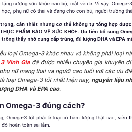
 tăng cường sức khỏe não bộ, mắt và da. Vì vậy, Omega-3 
i học, phụ nữ có thai và đang cho con bú, người trưởng th
trọng, cần thiết nhưng cơ thể không tự tổng hợp được
 THỰC PHẨM BẢO VỆ SỨC KHỎE. Ưu tiên bổ sung Ome
 trông thấy nhờ cung cấp trúng, đủ lượng DHA và EPA mà
iều loại Omega-3 khác nhau và không phải loại nà
3 Vinh Gia
đã được nhiều chuyên gia khuyên dù
, phụ nữ mang thai và người cao tuổi với các ưu đ
là loại Omega-3 tốt nhất hiện nay,
nguyên liệu nh
ượng DHA và EPA cao
.
họn Omega-3 đúng cách?
, Omega-3 tốt phải là loại có hàm lượng thật cao, viên t
 đó hoàn toàn sai lầm.