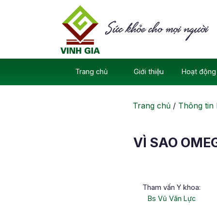
Skip
to
content
Trang chủ
Giới thiệu
Hoạt động 
Trang chủ
/
Thông tin 
VÌ SAO OME
Tham vấn Y khoa:
Bs Vũ Văn Lực