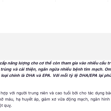
ấp năng lượng cho cơ thể còn tham gia vào nhiều cấu t
h trùng và cải thiện, ngăn ngừa nhiều bệnh tim mạch. 
i loại chính là DHA và EPA. Với mỗi tỷ lệ DHA/EPA lại ph
hợp với người trung niên và cao tuổi bởi cho tác dụng b
ỡ máu, hạ huyết áp, giảm xơ vữa động mạch, ngăn hình 
t quỵ.