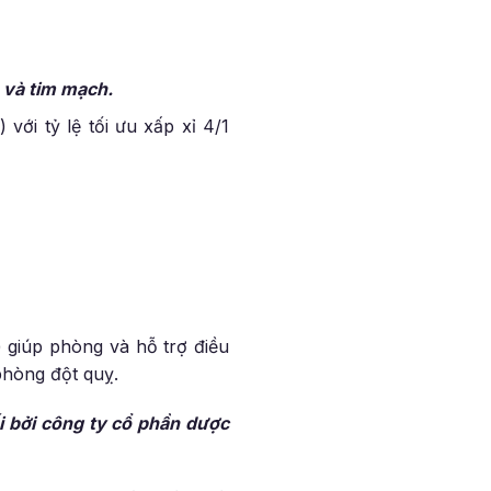
a và tim mạch.
với tỷ lệ tối ưu xấp xỉ 4/1
giúp phòng và hỗ trợ điều
phòng đột quỵ.
i bởi công ty cổ phần dược