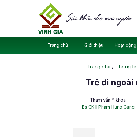
Skip
to
content
Trang chủ
Giới thiệu
Hoạt động 
Trang chủ
/
Thông ti
Trẻ đi ngoà
Tham vấn Y khoa:
Bs CK II Phạm Hưng Củng