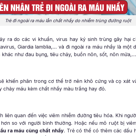
Trẻ đi ngoài ra máu lẫn chất nhầy do nhiễm trùng đường ruột
y ra do các vi khuẩn, virus hay ký sinh trùng gây hại c
tavirus, Giardia lamblia,… và đi ngoài ra máu nhầy là một
n khác như đau bụng, tiêu chảy, buồn nôn, sốt, nôn mửa,…
 sẽ khiến phân trong cơ thể trở nên khô cứng và cọ xát 
y chảy máu kèm chất nhầy màu trắng hay đỏ.
 liên quan đến việc viêm nhiễm đường tiêu hóa. Khi ngườ
 hơn so với người bình thường. Hoặc nếu mô ruột bị viêm
 cầu ra máu cùng chất nhầy
. Trẻ có thể có thêm các dấu 