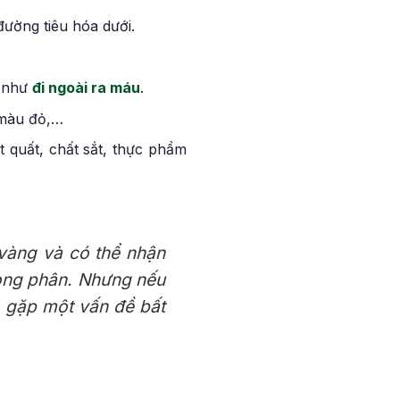
ường tiêu hóa dưới.
g như
đi ngoài ra máu
.
 màu đỏ,…
 quất, chất sắt, thực phẩm
vàng và có thể nhận
trong phân. Nhưng nếu
g gặp một vấn đề bất