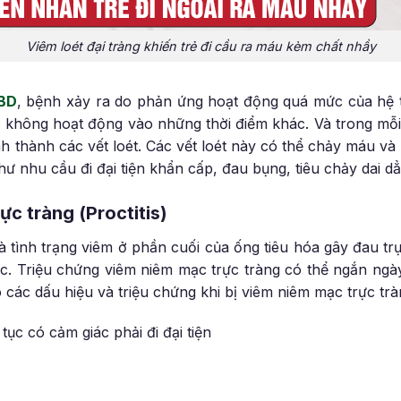
Viêm loét đại tràng khiến trẻ đi cầu ra máu kèm chất nhầy
IBD
, bệnh xảy ra do phản ứng hoạt động quá mức của hệ 
 không hoạt động vào những thời điểm khác. Và trong mỗ
nh thành các vết loét. Các vết loét này có thể chảy máu và 
ư nhu cầu đi đại tiện khẩn cấp, đau bụng, tiêu chảy dai dẳ
ực tràng (Proctitis)
à tình trạng viêm ở phần cuối của ống tiêu hóa gây đau t
 tục. Triệu chứng viêm niêm mạc trực tràng có thể ngắn ngà
 các dấu hiệu và triệu chứng khi bị viêm niêm mạc trực trà
ục có cảm giác phải đi đại tiện