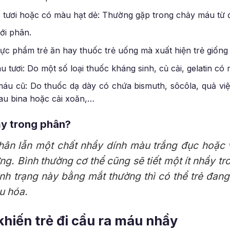
tươi hoặc có màu hạt dẻ: Thường gặp trong chảy máu từ đ
ới phân.
ực phẩm trẻ ăn hay thuốc trẻ uống mà xuất hiện trẻ giốn
tươi: Do một số loại thuốc kháng sinh, củ cải, gelatin có
u cũ: Do thuốc dạ dày có chứa bismuth, sôcôla, quả việt
u bina hoặc cải xoăn,…
ầy trong phân?
hân lẫn một chất nhầy dính màu trắng đục hoặc 
ng. Bình thường cơ thể cũng sẽ tiết một ít nhầy 
ình trạng này bằng mắt thường thì có thể trẻ đan
u hóa.
hiến trẻ đi cầu ra máu nhầy