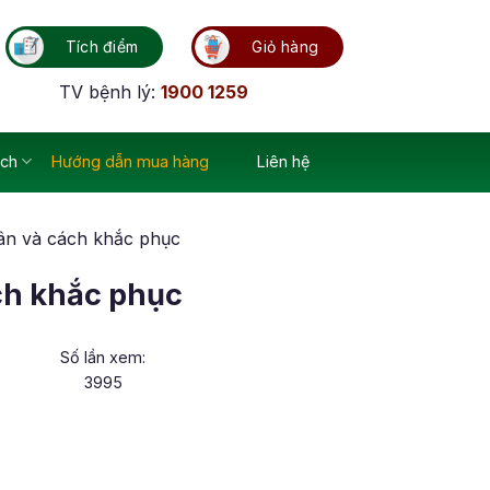
Tích điểm
Giỏ hàng
TV bệnh lý:
1900 1259
ích
Hướng dẫn mua hàng
Liên hệ
ân và cách khắc phục
ch khắc phục
Số lần xem:
3995