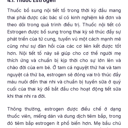
4.1. Thuốc Estrogen
Thuốc bổ sung nội tiết tố trong thời kỳ đầu mang
thai phải được các bác sĩ có kinh nghiệm kê đơn và
theo dõi trong quá trình điều trị. Thuốc nội tiết có
Estrogen được bổ sung trong thai kỳ sẽ thúc đẩy sự
phát triển của tử cung, tuyến vú một cách mạnh mẽ
cũng như sự đàn hồi của các cơ liên kết được tốt
hơn. Nội tiết tố này sẽ giúp cho cơ thể người mẹ
thích ứng và chuẩn bị kịp thời cho sự lớn lên và
chào đời của em bé. Ở tam cá nguyệt thứ hai và tam
nguyệt cá thứ ba, estrogen sẽ đóng vai trò thúc đẩy
máu nuôi đến thai nhi và chuẩn bị tuyến sữa ở quý
cuối của thai kỳ để bắt đầu cho hoạt động tiết sữa
khi thai nhi ra đời.
Thông thường, estrogen được điều chế ở dạng
thuốc viên, miếng dán và dung dịch tiêm bắp, trong
đó tiêm bắp estrogen ít phổ biến hơn. Mẹ bầu chú