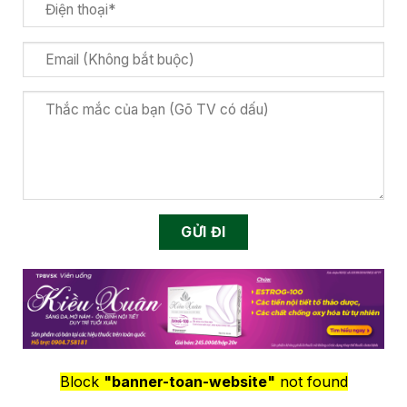
Block
"banner-toan-website"
not found