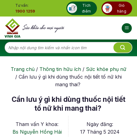
Skip
Tư vấn:
Tích
Giỏ
to
1900 1259
điểm
hàng
content
Tìm
kiếm:
Trang chủ
/
Thông tin hữu ích
/
Sức khỏe phụ nữ
/
Cần lưu ý gì khi dùng thuốc nội tiết tố nữ khi
mang thai?
Cần lưu ý gì khi dùng thuốc nội tiết
tố nữ khi mang thai?
Tham vấn Y khoa:
Ngày đăng:
Bs Nguyễn Hồng Hải
17 Tháng 5 2024