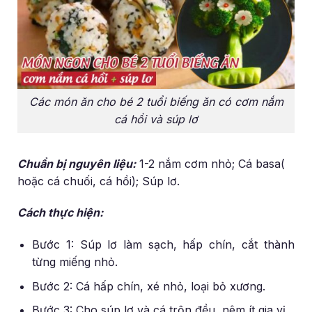
Các món ăn cho bé 2 tuổi biếng ăn có cơm nắm
cá hồi và súp lơ
Chuẩn bị nguyên liệu:
1-2 nắm cơm nhỏ; Cá basa(
hoặc cá chuối, cá hồi); Súp lơ.
Cách thực hiện:
Bước 1: Súp lơ làm sạch, hấp chín, cắt thành
từng miếng nhỏ.
Bước 2: Cá hấp chín, xé nhỏ, loại bỏ xương.
Bước 3: Cho súp lơ và cá trộn đều, nêm ít gia vị.