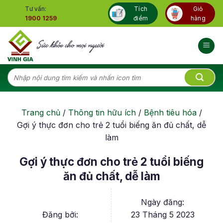
Skip
Tư vấn:
Tích
Giỏ
to
1900 1259
điểm
hàng
content
Tìm
kiếm:
Trang chủ
/
Thông tin hữu ích
/
Bệnh tiêu hóa
/
Gợi ý thực đơn cho trẻ 2 tuổi biếng ăn đủ chất, dễ
làm
Gợi ý thực đơn cho trẻ 2 tuổi biếng
ăn đủ chất, dễ làm
Ngày đăng:
Đăng bởi:
23 Tháng 5 2023