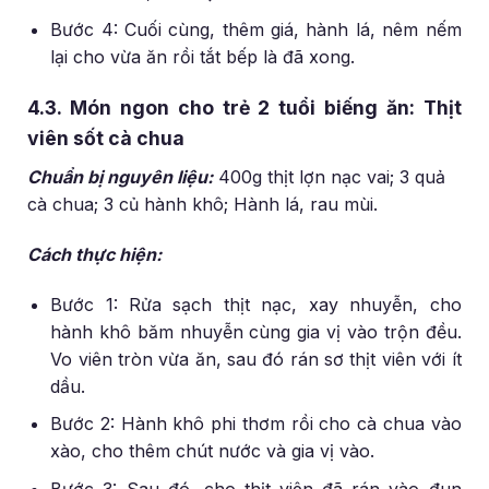
Bước 4: Cuối cùng, thêm giá, hành lá, nêm nếm
lại cho vừa ăn rồi tắt bếp là đã xong.
4.3. Món ngon cho trẻ 2 tuổi biếng ăn: Thịt
viên sốt cà chua
Chuẩn bị nguyên liệu:
400g thịt lợn nạc vai; 3 quả
cà chua; 3 củ hành khô; Hành lá, rau mùi.
Cách thực hiện:
Bước 1: Rửa sạch thịt nạc, xay nhuyễn, cho
hành khô băm nhuyễn cùng gia vị vào trộn đều.
Vo viên tròn vừa ăn, sau đó rán sơ thịt viên với ít
dầu.
Bước 2: Hành khô phi thơm rồi cho cà chua vào
xào, cho thêm chút nước và gia vị vào.
Bước 3: Sau đó, cho thịt viên đã rán vào đun