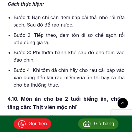
Cách thực hiện:
Bước 1: Bạn chỉ cần đem bắp cải thái nhỏ rồi rửa
sạch. Sau đó để ráo nước.
Bước 2: Tiếp theo, đem tôn đi sơ chế sạch rồi
ướp cùng gia vị.
Bước 3: Phi thơm hành khô sau đó cho tôm vào
đảo chín.
Bước 4: Khi tôm đã chín hãy cho rau cải bắp vào
xào cùng đến khi rau mềm vừa ăn thì bày ra đĩa
cho bé thưởng thức.
4.10. Món ăn cho bé 2 tuổi biếng ăn, chậm
tăng cân: Thịt viên mộc nhĩ
Chuẩn bị nguyên liệu:
Thịt nạc băm, mộc nhĩ, cà
Gọi điện
Giỏ hàng
rốt, hành khô, gia vị.