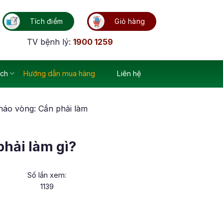
Tích điểm
Giỏ hàng
TV bệnh lý:
1900 1259
ích
Hướng dẫn mua hàng
Liên hệ
tháo vòng: Cần phải làm
phải làm gì?
Số lần xem:
1139