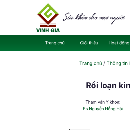
Skip
to
content
Trang chủ
Giới thiệu
Hoạt động 
Trang chủ
/
Thông tin 
Rối loạn ki
Tham vấn Y khoa:
Bs Nguyễn Hồng Hải