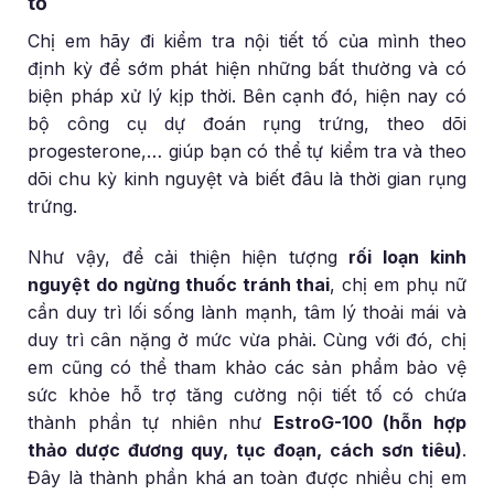
tố
Chị em hãy đi kiểm tra nội tiết tố của mình theo
định kỳ để sớm phát hiện những bất thường và có
biện pháp xử lý kịp thời. Bên cạnh đó, hiện nay có
bộ công cụ dự đoán rụng trứng, theo dõi
progesterone,… giúp bạn có thể tự kiểm tra và theo
dõi chu kỳ kinh nguyệt và biết đâu là thời gian rụng
trứng.
Như vậy, để cải thiện hiện tượng
rối loạn kinh
nguyệt do ngừng thuốc tránh thai
, chị em phụ nữ
cần duy trì lối sống lành mạnh, tâm lý thoải mái và
duy trì cân nặng ở mức vừa phải. Cùng với đó, chị
em cũng có thể tham khảo các sản phẩm bảo vệ
sức khỏe hỗ trợ tăng cường nội tiết tố có chứa
thành phần tự nhiên như
EstroG-100 (hỗn hợp
thảo dược đương quy, tục đoạn, cách sơn tiêu)
.
Đây là thành phần khá an toàn được nhiều chị em