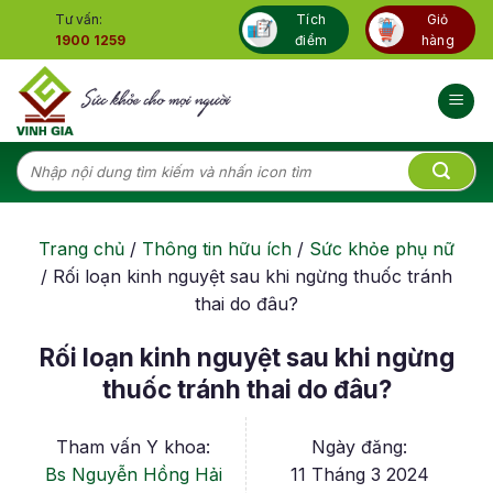
Skip
Tư vấn:
Tích
Giỏ
to
1900 1259
điểm
hàng
content
Tìm
kiếm:
Trang chủ
/
Thông tin hữu ích
/
Sức khỏe phụ nữ
/
Rối loạn kinh nguyệt sau khi ngừng thuốc tránh
thai do đâu?
Rối loạn kinh nguyệt sau khi ngừng
thuốc tránh thai do đâu?
Tham vấn Y khoa:
Ngày đăng:
Bs Nguyễn Hồng Hải
11 Tháng 3 2024