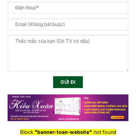
Block
"banner-toan-website"
not found