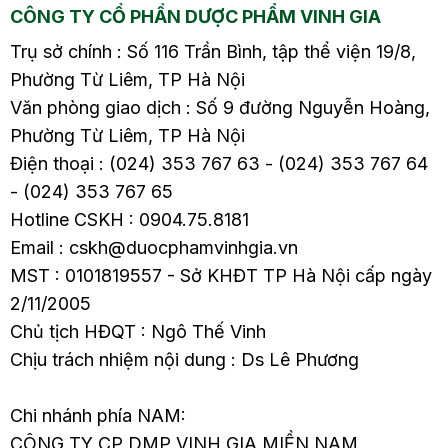
CÔNG TY CỔ PHẦN DƯỢC PHẨM VINH GIA
Trụ sở chính : Số 116 Trần Bình, tập thể viện 19/8,
Phường Từ Liêm, TP Hà Nội
Văn phòng giao dịch : Số 9 đường Nguyễn Hoàng,
Phường Từ Liêm, TP Hà Nội
Điện thoại : (024) 353 767 63 - (024) 353 767 64
- (024) 353 767 65
Hotline CSKH : 0904.75.8181
Email : cskh@duocphamvinhgia.vn
MST : 0101819557 - Sở KHĐT TP Hà Nội cấp ngày
2/11/2005
Chủ tịch HĐQT : Ngô Thế Vinh
Chịu trách nhiệm nội dung : Ds Lê Phương
Chi nhánh phía NAM:
CÔNG TY CP DMP VINH GIA MIỀN NAM