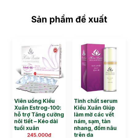
Sản phẩm đề xuất
Viên uống Kiều
Tinh chất serum
Xuân Estrog-100:
Kiều Xuân Giúp
hỗ trợ Tăng cường
làm mờ các vết
nôi tiết – Kéo dài
nám, sạm, tàn
tuổi xuân
nhang, đốm nâu
trên da
245.000
đ