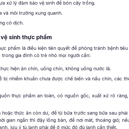
ưa xử lý đảm bảo vệ sinh để bón cây trồng.
a và môi trường xung quanh.
g có dịch.
 vệ sinh thực phẩm
ực phẩm là điều kiện tiên quyết để phòng tránh bệnh tiê
, trong gia đình có trẻ nhỏ mọi người cần:
thực hiện ăn chín, uống chín, không uống nước lã.
ễ bị nhiễm khuẩn chưa được chế biến và nấu chín, các th
uồn thực phẩm an toàn, có nguồn gốc, xuất xứ rõ ràng
 hoặc thức ăn còn dư, để từ bữa trước sang bữa sau phải 
i gian ngắn thì đậy lồng bàn, để nơi mát, thoáng gió; nếu
lạnh, lưu ý tủ lạnh phải để ở mức độ đủ lạnh cần thiết.