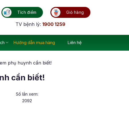
Tích điểm
Giỏ hàng
TV bệnh lý:
1900 1259
ích
Hướng dẫn mua hàng
Liên hệ
 em phụ huynh cần biết!
nh cần biết!
Số lần xem:
2092