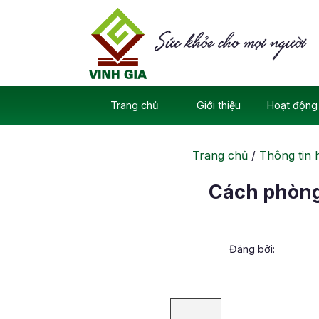
Skip
to
content
Trang chủ
Giới thiệu
Hoạt động 
Trang chủ
/
Thông tin 
Cách phòng 
Đăng bởi: