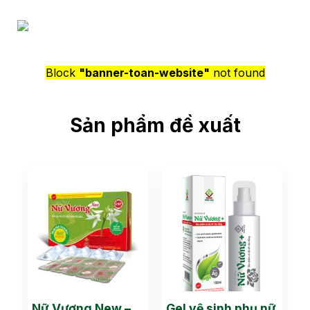
Block
"banner-toan-website"
not found
Sản phẩm đề xuất
Nữ Vương New –
Gel vệ sinh phụ nữ