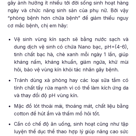
gây ảnh hưởng ít nhiều tới đời sống sinh hoạt hàng
ngày và chức năng sinh sản của phụ nữ. Bởi vậy
“phòng bệnh hơn chữa bệnh” để giảm thiểu nguy
cơ mắc bệnh, chị em hãy:
Vệ sinh vùng kín sạch sẽ bằng nước sạch và
dung dịch vệ sinh có chứa Nano bạc, pH=(4-6),
tinh chất bạc hà, chè xanh mỗi ngày 1 lần, giúp
kháng nấm, kháng khuẩn, giảm ngứa, khử mùi
hôi, bảo vệ vùng kín khỏi tác nhân gây bệnh.
Tránh dùng xà phòng hay các loại sữa tắm có
tính chất tẩy rửa mạnh vì có thể làm kích ứng da
và thay đổi độ pH vùng kín.
Mặc đồ lót thoải mái, thoáng mát, chất liệu bằng
cotton để hút ẩm và thấm mồ hôi tốt.
Cần có chế độ ăn uống, sinh hoạt cũng như tập
luyện thể dục thể thao hợp lý giúp nâng cao sức