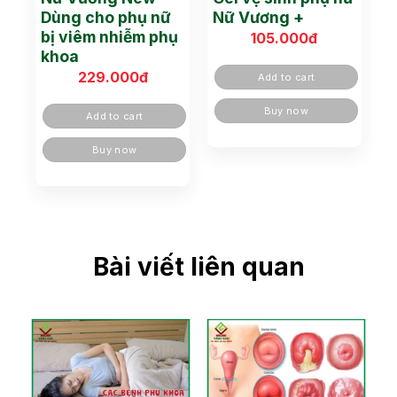
Dùng cho phụ nữ
Nữ Vương +
bị viêm nhiễm phụ
105.000
đ
khoa
229.000
đ
Add to cart
Buy now
Add to cart
Buy now
Bài viết liên quan