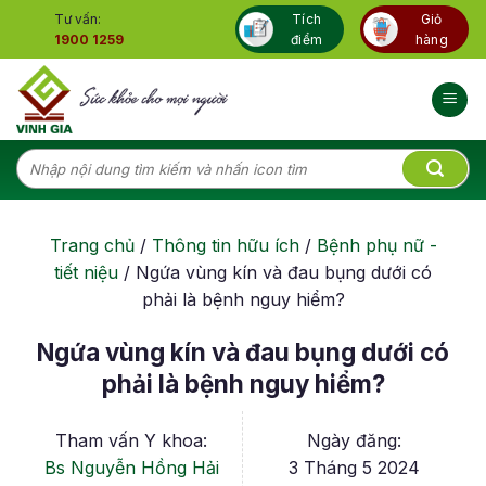
Skip
Tư vấn:
Tích
Giỏ
to
1900 1259
điểm
hàng
content
Tìm
kiếm:
Trang chủ
/
Thông tin hữu ích
/
Bệnh phụ nữ -
tiết niệu
/
Ngứa vùng kín và đau bụng dưới có
phải là bệnh nguy hiểm?
Ngứa vùng kín và đau bụng dưới có
phải là bệnh nguy hiểm?
Tham vấn Y khoa:
Ngày đăng:
Bs Nguyễn Hồng Hải
3 Tháng 5 2024