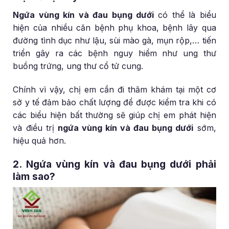
Ngứa vùng kín và đau bụng dưới
có thể là biểu
hiện của nhiều căn bệnh phụ khoa, bệnh lây qua
đường tình dục như lậu, sùi mào gà, mụn rộp,… tiến
triển gây ra các bệnh nguy hiểm như ung thư
buồng trứng, ung thư cổ tử cung.
Chính vì vậy, chị em cần đi thăm khám tại một cơ
sở y tế đảm bảo chất lượng để được kiểm tra khi có
các biểu hiện bất thường sẽ giúp chị em phát hiện
và điều trị
ngứa vùng kín và đau bụng dưới
sớm,
hiệu quả hơn.
2. Ngứa vùng kín và đau bụng dưới phải
làm sao?