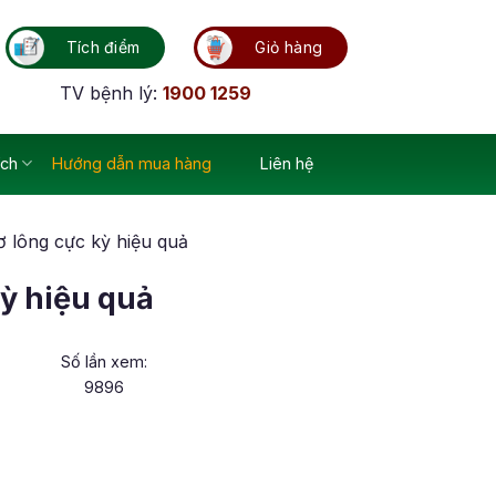
Tích điểm
Giỏ hàng
TV bệnh lý:
1900 1259
ích
Hướng dẫn mua hàng
Liên hệ
ơ lông cực kỳ hiệu quả
ỳ hiệu quả
Số lần xem:
9896