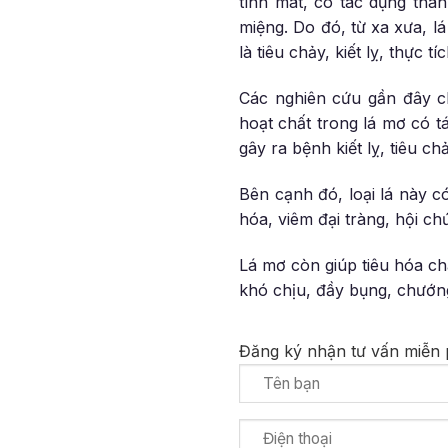
tính mát, có tác dụng than
miệng. Do đó, từ xa xưa, l
là tiêu chảy, kiết lỵ, thực 
Các nghiên cứu gần đây ch
hoạt chất trong lá mơ có t
gây ra bệnh kiết lỵ, tiêu chả
Bên cạnh đó, loại lá này có
hóa, viêm đại tràng, hội ch
Lá mơ còn giúp tiêu hóa ch
khó chịu, đầy bụng, chướng
Đăng ký nhận tư vấn miễn ph