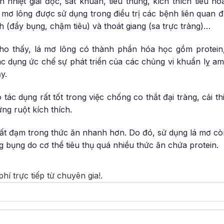
h nhiệt giải độc, sát khuẩn, tiêu thũng, kích thích tiêu h
á mơ lông được sử dụng trong điều trị các bệnh liên quan đ
tích (đầy bụng, chậm tiêu) và thoát giang (sa trực tràng)…
o thấy, lá mơ lông có thành phần hóa học gồm protein,
ác dụng ức chế sự phát triển của các chủng vi khuẩn lỵ a
y.
 tác dụng rất tốt trong việc chống co thắt đại tràng, cải thi
ứng ruột kích thích.
ất đạm trong thức ăn nhanh hơn. Do đó, sử dụng lá mơ cò
 bụng do cơ thể tiêu thụ quá nhiều thức ăn chứa protein.
í trực tiếp từ chuyên gia!.