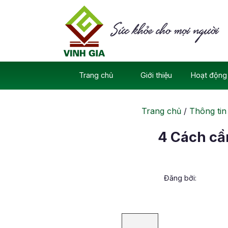
Skip
to
content
Trang chủ
Giới thiệu
Hoạt động 
Trang chủ
/
Thông tin
4 Cách cầ
Đăng bởi: