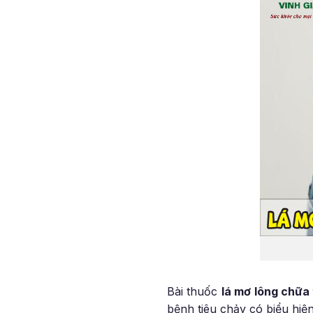
Bài thuốc
lá mơ lông chữa 
bệnh tiêu chảy có biểu hiệ