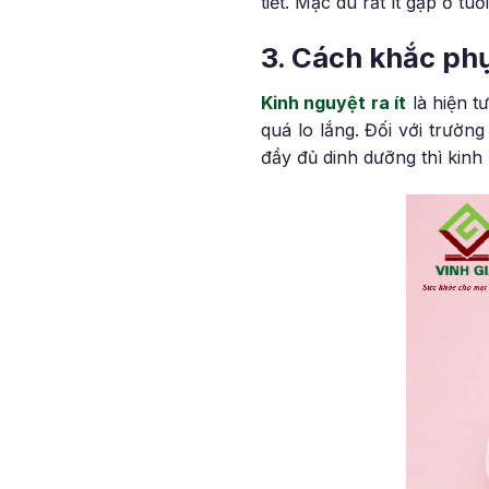
tiết. Mặc dù rất ít gặp ở t
3. Cách khắc phục
Kinh nguyệt ra ít
là hiện t
quá lo lắng. Đối với trườn
đầy đủ dinh dưỡng thì kinh 