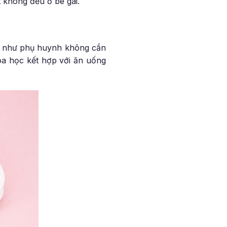
t không đều ở bé gái.
ng như phụ huynh không cần
hoa học kết hợp với ăn uống