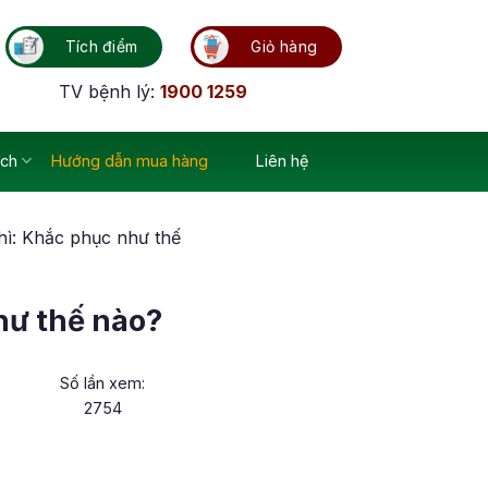
Tích điểm
Giỏ hàng
TV bệnh lý:
1900 1259
ích
Hướng dẫn mua hàng
Liên hệ
thì: Khắc phục như thế
như thế nào?
Số lần xem:
2754