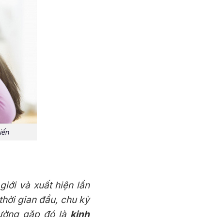
iến
giới và xuất hiện lần
 thời gian đầu, chu kỳ
hường gặp đó là
kinh