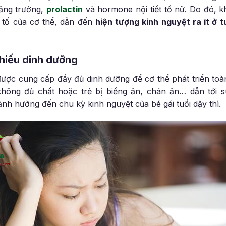
ăng trưởng,
prolactin
và hormone nội tiết tố nữ. Do đó, kh
t tố của cơ thể, dẫn đến
hiện tượng kinh nguyệt ra ít ở t
thiếu dinh dưỡng
 được cung cấp đầy đủ dinh dưỡng để cơ thể phát triển toàn
hông đủ chất hoặc trẻ bị biếng ăn, chán ăn… dẫn tới s
nh hưởng đến chu kỳ kinh nguyệt của bé gái tuổi dậy thì.