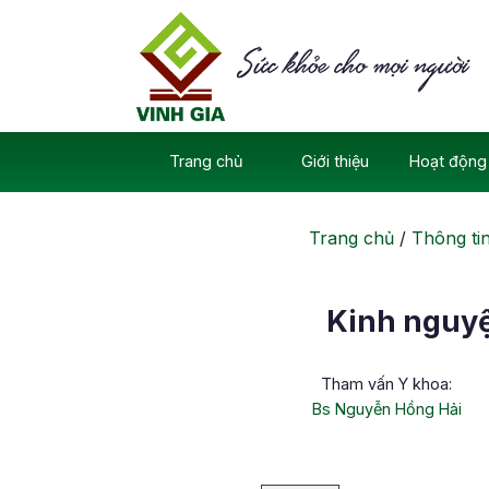
Skip
to
content
Trang chủ
Giới thiệu
Hoạt động 
Trang chủ
/
Thông ti
Kinh nguyệt
Tham vấn Y khoa:
Bs Nguyễn Hồng Hải