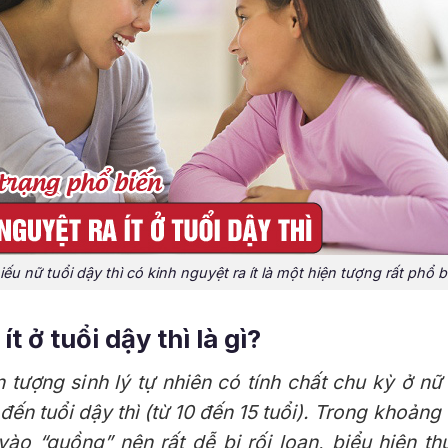
iếu nữ tuổi dậy thì có kinh nguyệt ra ít là một hiện tượng rất phổ b
ít ở tuổi dậy thì là gì?
n tượng sinh lý tự nhiên có tính chất chu kỳ ở nữ 
 đến tuổi dậy thì (từ 10 đến 15 tuổi). Trong khoảng
vào “guồng” nên rất dễ bị rối loạn, biểu hiện t