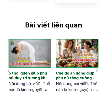
Bài viết liên quan
hi
5 thói quen giúp phụ
Chế độ ăn uống giúp
nữ duy trì xương khớp
phụ nữ tăng cường
dẻo dai sau tuổi 40
xương khớp khỏe
hế
Nội dung bài viết1. Thế
Nội dung bài viết1. Thế
mạnh từ bên trong
ít
nào là kinh nguyệt ra ít
nào là kinh nguyệt ra ít
và kéo dài?2. Kinh
và kéo dài?2. Kinh
éo
nguyệt ra ít nhưng kéo
nguyệt ra ít nhưng kéo