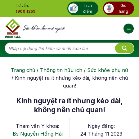
Skip
Tư vấn:
Tích
Giỏ
to
1900 1259
điểm
hàng
content
Tìm
kiếm:
Trang chủ
/
Thông tin hữu ích
/
Sức khỏe phụ nữ
/
Kinh nguyệt ra ít nhưng kéo dài, không nên chủ
quan!
Kinh nguyệt ra ít nhưng kéo dài,
không nên chủ quan!
Tham vấn Y khoa:
Ngày đăng:
Bs Nguyễn Hồng Hải
24 Tháng 11 2023