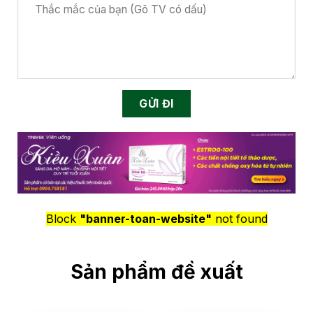
Block
"banner-toan-website"
not found
Sản phẩm đề xuất