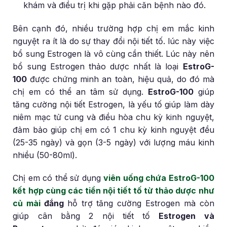
khám và điều trị khi gặp phải căn bệnh nào đó.
Bên cạnh đó, nhiều trường hợp chị em mắc kinh
nguyệt ra ít là do sự thay đổi nội tiết tố. lúc này việc
bổ sung Estrogen là vô cùng cần thiết. Lúc này nên
bổ sung Estrogen thảo dược nhất là loại
EstroG-
100
được chứng minh an toàn, hiệu quả, do đó mà
chị em có thể an tâm sử dụng.
EstroG-100
giúp
tăng cường nội tiết Estrogen, là yếu tố giúp làm dày
niêm mạc tử cung và điều hòa chu kỳ kinh nguyệt,
đảm bảo giúp chị em có 1 chu kỳ kinh nguyệt đều
(25-35 ngày) và gọn (3-5 ngày) với lượng máu kinh
nhiều (50-80ml).
Chị em có thể sử dụng
viên uống chứa EstroG-100
kết hợp cùng các tiền nội tiết tố từ thảo dược như
củ mài
đắng
hỗ trợ tăng cường Estrogen mà còn
giúp cân bằng 2 nội tiết tố
Estrogen và