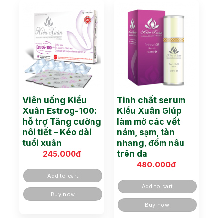
Viên uống Kiều
Tinh chất serum
Xuân Estrog-100:
Kiều Xuân Giúp
hỗ trợ Tăng cường
làm mờ các vết
nôi tiết – Kéo dài
nám, sạm, tàn
tuổi xuân
nhang, đốm nâu
trên da
245.000
đ
480.000
đ
Add to cart
Add to cart
Buy now
Buy now