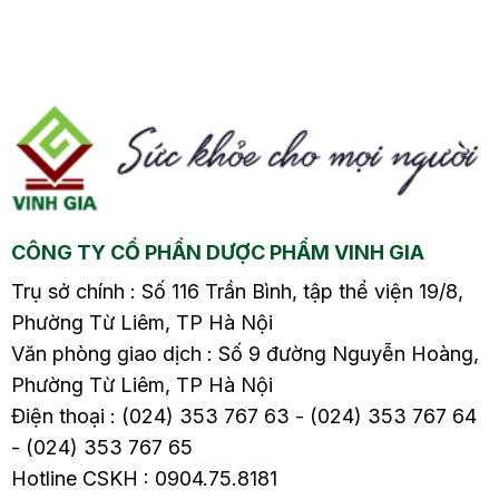
nh
dài là do đâu?2.1. Bệnh
dài là do đâu?2.1. Bệnh
tuyến giáp2.2. Tiền
tuyến giáp2.2. Tiền
mãn kinh2.3. Hội
mãn kinh2.3. Hội
đa
chứng buồng trứng đa
chứng buồng trứng đa
nang (PCOS)2.4. Tác
nang (PCOS)2.4. Tác
dụng phụ từ các biện
dụng phụ từ các biện
pháp tránh thai2.5.
pháp tránh thai2.5.
n
Mang thai2.6. Các vấn
Mang thai2.6. Các vấn
t
đề khác3. Kinh nguyệt
đề khác3. Kinh nguyệt
CÔNG TY CỔ PHẦN DƯỢC PHẨM VINH GIA
ra…
ra…
Trụ sở chính : Số 116 Trần Bình, tập thể viện 19/8,
Phường Từ Liêm, TP Hà Nội
Văn phòng giao dịch : Số 9 đường Nguyễn Hoàng,
Phường Từ Liêm, TP Hà Nội
Điện thoại : (024) 353 767 63 - (024) 353 767 64
- (024) 353 767 65
Hotline CSKH : 0904.75.8181