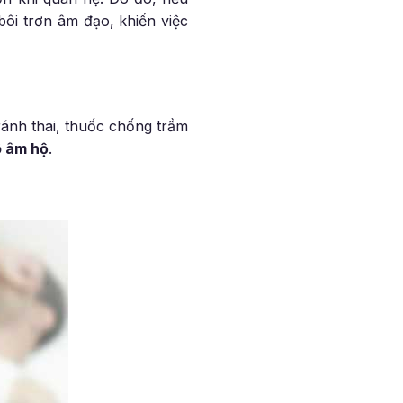
ôi trơn âm đạo, khiến việc
ránh thai, thuốc chống trầm
 âm hộ
.