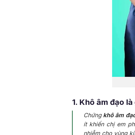
1. Khô âm đạo là 
Chứng
khô âm đạo
ít khiến chị em p
nhiễm cho vùng k