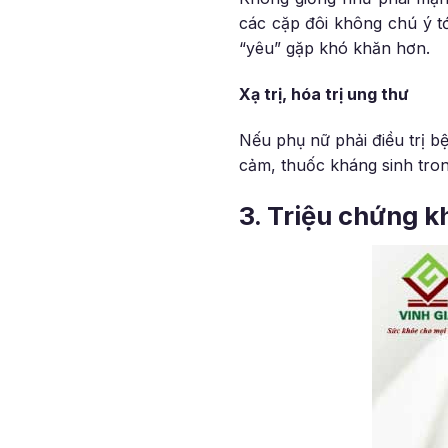
các cặp đôi không chú ý t
“yêu” gặp khó khăn hơn.
Xạ trị, hóa trị ung thư
Nếu phụ nữ phải điều trị b
cảm, thuốc kháng sinh tron
3. Triệu chứng k