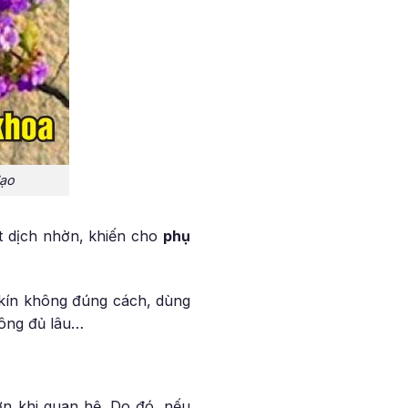
đạo
t dịch nhờn, khiến cho
phụ
ng kín không đúng cách, dùng
ông đủ lâu…
n khi quan hệ. Do đó, nếu