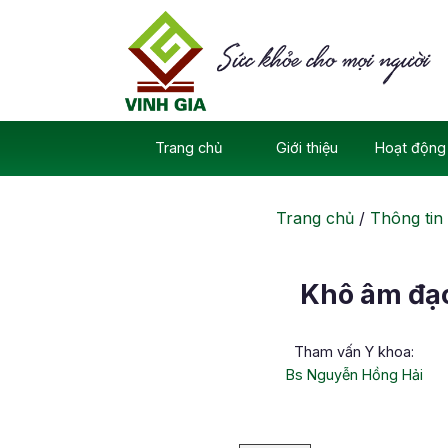
Skip
to
content
Trang chủ
Giới thiệu
Hoạt động 
Trang chủ
/
Thông tin
Khô âm đạo
Tham vấn Y khoa:
Bs Nguyễn Hồng Hải