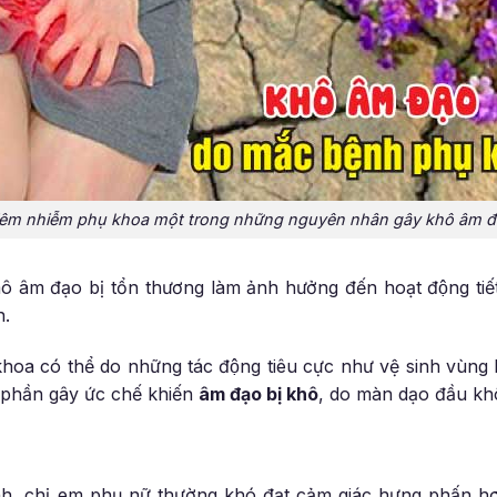
êm nhiễm phụ khoa một trong những nguyên nhân gây khô âm 
 âm đạo bị tổn thương làm ảnh hưởng đến hoạt động tiế
.
khoa có thể do những tác động tiêu cực như vệ sinh vù
 phần gây ức chế khiến
âm đạo bị khô
, do màn dạo đầu kh
h, chị em phụ nữ thường khó đạt cảm giác hưng phấn hơ