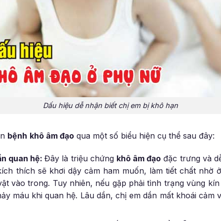
Dấu hiệu dễ nhận biết chị em bị khô hạn
ện
bệnh
khô âm đạo
qua một số biểu hiện cụ thể sau đây:
ần quan hệ:
Đây là triệu chứng
khô âm đạo
đặc trưng và dễ
 kích thích sẽ khơi dậy cảm ham muốn, làm tiết chất nhờ ở
vật vào trong. Tuy nhiên, nếu gặp phải tình trạng vùng kí
chảy máu khi quan hệ. Lâu dần, chị em dần mất khoái cảm 