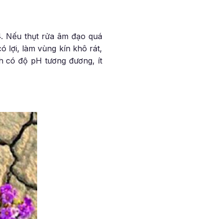
. Nếu thụt rửa âm đạo quá
ó lợi, làm vùng kín khô rát,
h có độ pH tương đương, ít