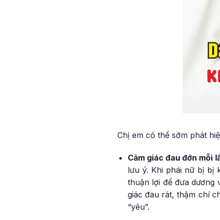
Chị em có thể sớm phát hi
Cảm giác đau đớn mỗi l
lưu ý. Khi phái nữ bị bị
thuận lợi để đưa dương 
giác đau rát, thậm chí 
“yêu”.