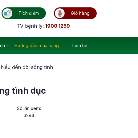
Tích điểm
Giỏ hàng
TV bệnh lý:
1900 1259
ích
Hướng dẫn mua hàng
Liên hệ
hiều đến đời sống tình
ng tình dục
Số lần xem:
3284