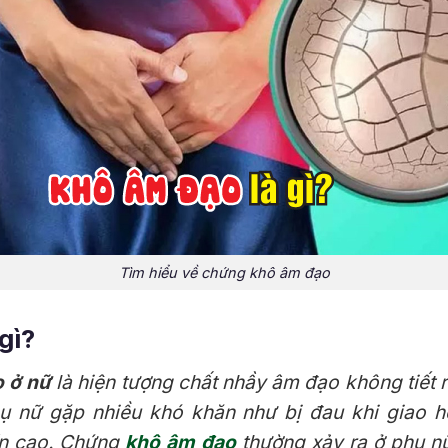
Tìm hiểu về chứng khô âm đạo
gì?
 ở nữ
là hiện tượng chất nhầy âm đạo không tiết ra
hụ nữ gặp nhiều khó khăn như bị đau khi giao 
ín cao. Chứng
khô âm đạo
thường xảy ra ở phụ nữ