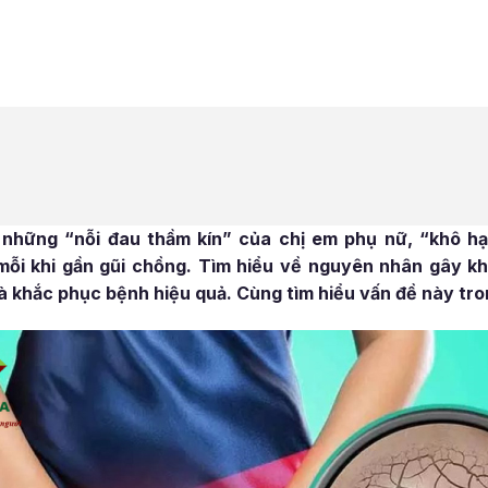
những “nỗi đau thầm kín” của chị em phụ nữ, “khô hạ
 mỗi khi gần gũi chồng. Tìm hiểu về nguyên nhân gây k
à khắc phục bệnh hiệu quả. Cùng tìm hiểu vấn đề này tron