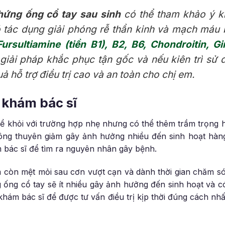
hứng ống cổ tay sau sinh
có thể tham khảo ý ki
tác dụng giải phóng rễ thần kinh và mạch máu b
Fursultiamine (tiền B1), B2, B6, Chondroitin, 
 giải pháp khắc phục tận gốc và nếu kiên trì sử 
ả hỗ trợ điều trị cao và an toàn cho chị em.
i khám bác sĩ
ể khỏi với trường hợp nhẹ nhưng có thể thêm trầm trọng 
hông thuyên giảm gây ảnh hưởng nhiều đến sinh hoạt hàn
 bác sĩ để tìm ra nguyên nhân gây bệnh.
em còn mệt mỏi sau cơn vượt cạn và dành thời gian chăm 
ống cổ tay sẽ ít nhiều gây ảnh hưởng đến sinh hoạt và có 
khám bác sĩ để được tư vấn điều trị kịp thời đúng cách nhấ