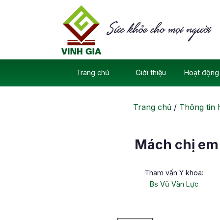
Skip
to
content
Trang chủ
Giới thiệu
Hoạt động 
Trang chủ
/
Thông tin 
Mách chị em 
Tham vấn Y khoa:
Bs Vũ Văn Lực