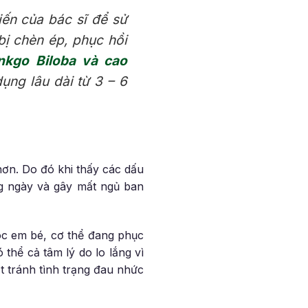
ến của bác sĩ để sử
ị chèn ép, phục hồi
Ginkgo Biloba và cao
dụng lâu dài từ 3 – 6
hơn. Do đó khi thấy các dấu
g ngày và gây mất ngủ ban
sóc em bé, cơ thể đang phục
thể cả tâm lý do lo lắng vì
t tránh tình trạng đau nhức