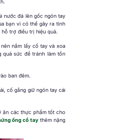
h.
úi nước đá lên gốc ngón tay
ủa bạn vì có thể gây ra tình
hỗ trợ điều trị hiệu quả.
 nên nắm lấy cổ tay và xoa
g quá sức để tránh làm tổn
 vào ban đêm.
i, cố gắng giữ ngón tay cái
ý ăn các thực phẩm tốt cho
chứng ống cổ tay
thêm nặng