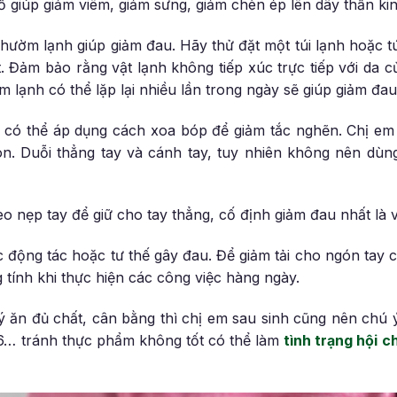
ỗ giúp giảm viêm, giảm sưng, giảm chèn ép lên dây thần kin
chườm lạnh giúp giảm đau. Hãy thử đặt một túi lạnh hoặc t
. Đảm bảo rằng vật lạnh không tiếp xúc trực tiếp với da c
 lạnh có thể lặp lại nhiều lần trong ngày sẽ giúp giảm đau 
 có thể áp dụng cách xoa bóp để giảm tắc nghẽn. Chị em
. Duỗi thẳng tay và cánh tay, tuy nhiên không nên dùn
eo nẹp tay để giữ cho tay thẳng, cố định giảm đau nhất là
 động tác hoặc tư thế gây đau. Để giảm tải cho ngón tay cá
g tính khi thực hiện các công việc hàng ngày.
ý ăn đủ chất, cân bằng thì chị em sau sinh cũng nên chú 
B6… tránh thực phẩm không tốt có thể làm
tình trạng hội 