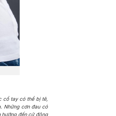
 cổ tay có thể bị tê,
nh. Những cơn đau có
nh hưởng đến cử động