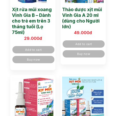
Xịt rửa mũi xoang
Thảo dược xịt mũi
Vinh Gia B – Dành
Vinh Gia A 20 ml
cho trẻ em trên 3
(dùng cho Người
tháng tuổi (Lọ
lớn)
75ml)
49.000
đ
29.000
đ
Add to cart
Add to cart
Buy now
Buy now