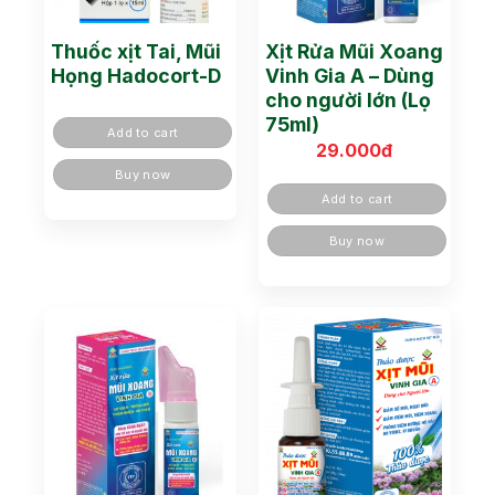
Thuốc xịt Tai, Mũi
Xịt Rửa Mũi Xoang
Họng Hadocort-D
Vinh Gia A – Dùng
cho người lớn (Lọ
75ml)
Add to cart
29.000
đ
Buy now
Add to cart
Buy now