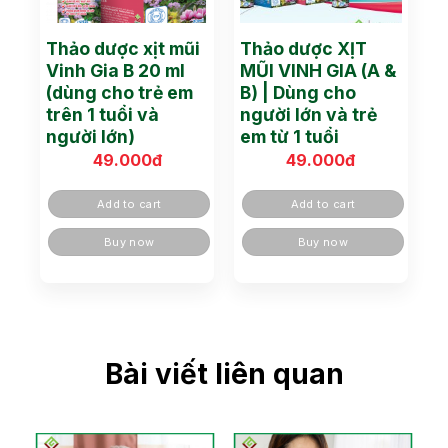
Thảo dược xịt mũi
Thảo dược XỊT
Vinh Gia B 20 ml
MŨI VINH GIA (A &
(dùng cho trẻ em
B) | Dùng cho
trên 1 tuổi và
người lớn và trẻ
người lớn)
em từ 1 tuổi
49.000
đ
49.000
đ
Add to cart
Add to cart
Buy now
Buy now
Bài viết liên quan