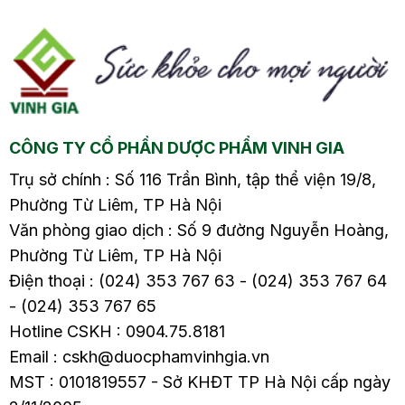
o
nặng Thời tiết…
nặng Cứ vào…
CÔNG TY CỔ PHẦN DƯỢC PHẨM VINH GIA
Trụ sở chính : Số 116 Trần Bình, tập thể viện 19/8,
Phường Từ Liêm, TP Hà Nội
Văn phòng giao dịch : Số 9 đường Nguyễn Hoàng,
Phường Từ Liêm, TP Hà Nội
Điện thoại : (024) 353 767 63 - (024) 353 767 64
- (024) 353 767 65
Hotline CSKH : 0904.75.8181
Email : cskh@duocphamvinhgia.vn
MST : 0101819557 - Sở KHĐT TP Hà Nội cấp ngày