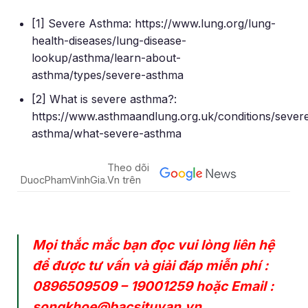
[1] Severe Asthma: https://www.lung.org/lung-
health-diseases/lung-disease-
lookup/asthma/learn-about-
asthma/types/severe-asthma
[2] What is severe asthma?:
https://www.asthmaandlung.org.uk/conditions/sever
asthma/what-severe-asthma
Theo dõi
DuocPhamVinhGia.Vn trên
Mọi thắc mắc bạn đọc vui lòng liên hệ
để được tư vấn và giải đáp miễn phí :
0896509509
–
19001259
hoặc Email :
songkhoe@bacsituvan.vn