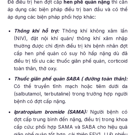
Để điều trị hen đợt cấp
hen phế quản nặng
thì cần
áp dụng các biện pháp điều trị ban đầu và có thể
áp dụng các biện pháp phối hợp khác:
Thông khí hỗ trợ:
Thông khí không xâm lấn
(NIV), đặt nội khí quản/ thông khí xâm nhập
thường được chỉ định điều trị khi bệnh nhân đợt
cấp hen phế quản có suy hô hấp nặng dù đã
điều trị tối ưu các thuốc giãn phế quản, corticoid
toàn thân, thở oxy.
Thuốc giãn phế quản SABA ( đường toàn thân):
Có thể truyền tĩnh mạch hoặc tiêm dưới da
(salbutamol, terbutaline) trong trường hợp người
bệnh có đợt cấp nặng.
Ipratropium bromide (SAMA):
Người bệnh có
đợt cấp trung bình đến nặng, điều trị trong khoa
cấp cứu: phối hợp SAMA và SABA cho hiệu quả
giãn phế quản tốt hơn, cải thiện FEV1, LLĐ nhiều