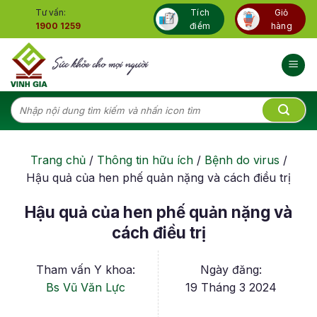
Skip
Tư vấn:
Tích
Giỏ
to
1900 1259
điểm
hàng
content
Tìm
kiếm:
Trang chủ
/
Thông tin hữu ích
/
Bệnh do virus
/
Hậu quả của hen phế quản nặng và cách điều trị
Hậu quả của hen phế quản nặng và
cách điều trị
Tham vấn Y khoa:
Ngày đăng:
Bs Vũ Văn Lực
19 Tháng 3 2024