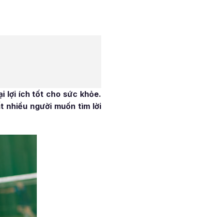
 lợi ích tốt cho sức khỏe.
t nhiều người muốn tìm lời