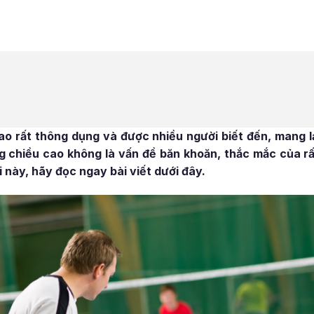
ao rất thông dụng và được nhiều người biết đến, mang lại
g chiều cao không là vấn đề băn khoăn, thắc mắc của rấ
ỏi này, hãy đọc ngay bài viết dưới đây.