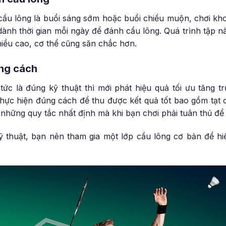
 cầu lông là buổi sáng sớm hoặc buổi chiều muộn, chơi k
 dành thời gian mỗi ngày để đánh cầu lông. Quá trình tập n
chiều cao, cơ thể cũng săn chắc hơn.
úng cách
tức là đúng kỹ thuật thì mới phát hiệu quả tối ưu tăng t
hực hiện đúng cách để thu được kết quả tốt bao gồm tạt 
những quy tắc nhất định mà khi bạn chơi phải tuân thủ để
 thuật, bạn nên tham gia một lớp cầu lông cơ bản để hi