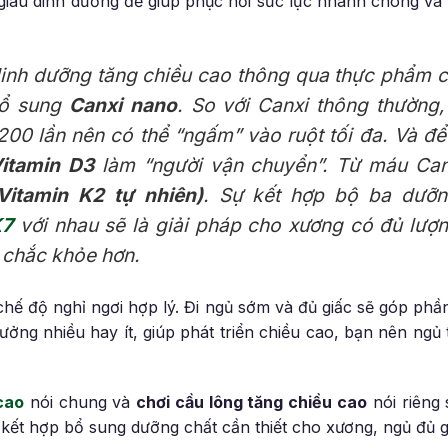
iàu dinh dưỡng để giúp phục hồi sức lực nhanh chóng và h
inh dưỡng tăng chiều cao thông qua thực phẩm c
bổ sung
Canxi nano
. So với Canxi thông thường
00 lần nên có thể “ngấm” vào ruột tối đa. Và để 
itamin D3
làm “người vận chuyển”. Từ máu Can
Vitamin K2 tự nhiên)
. Sự kết hợp bộ ba dưỡ
K7
với nhau sẽ là giải pháp cho xương có đủ lượn
à chắc khỏe hơn.
hế độ nghỉ ngơi hợp lý. Đi ngủ sớm và đủ giấc sẽ góp phầ
rưởng nhiều hay ít, giúp phát triển chiều cao, bạn nên ngủ
cao
nói chung và
chơi cầu lông tăng chiều cao
nói riêng 
 kết hợp bổ sung dưỡng chất cần thiết cho xương, ngủ đủ g