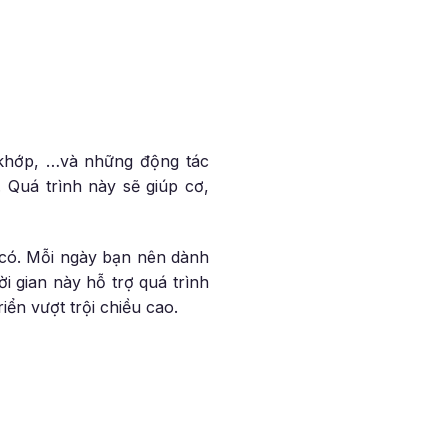
 khớp, …và những động tác
 Quá trình này sẽ giúp cơ,
à có. Mỗi ngày bạn nên dành
i gian này hỗ trợ quá trình
ển vượt trội chiều cao.