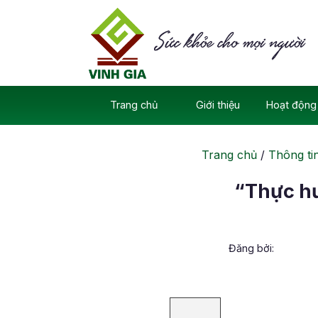
Skip
to
content
Trang chủ
Giới thiệu
Hoạt động 
Trang chủ
/
Thông ti
“Thực hư
Đăng bởi: