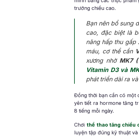
mình bằng các thực phẩm g
trưởng chiều cao.
Bạn nên bổ sung d
cao, đặc biệt là 
năng hấp thu gấp 2
máu, cơ thể cần
V
xương nhờ
MK7 (
Vitamin D3 và M
phát triển dài ra v
Đồng thời bạn cần có một c
yên tiết ra hormone tăng t
8 tiếng mỗi ngày.
Chơi
thể thao tăng chiều 
luyện tập đúng kỹ thuật và