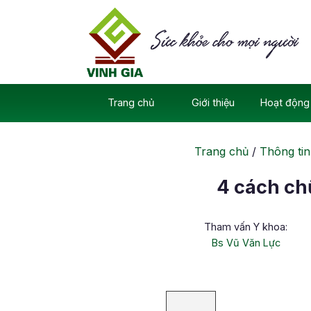
Skip
to
content
Trang chủ
Giới thiệu
Hoạt động 
Trang chủ
/
Thông tin
4 cách ch
Tham vấn Y khoa:
Bs Vũ Văn Lực