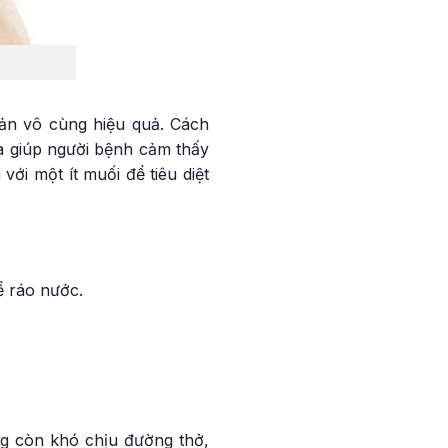
ản vô cùng hiệu quả. Cách
a giúp người bệnh cảm thấy
ới một ít muối để tiêu diệt
ể ráo nước.
ng còn khó chịu đường thở,