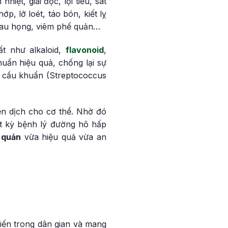
iệt, giải độc, lợi tiểu, sát
, lở loét, táo bón, kiết lỵ
đau họng, viêm phế quản…
ất như alkaloid,
flavonoid
,
uẩn hiệu quả, chống lại sự
ế cầu khuẩn (Streptococcus
ễn dịch cho cơ thể. Nhờ đó
t kỳ bệnh lý đường hô hấp
 quản
vừa hiệu quả vừa an
biến trong dân gian và mang