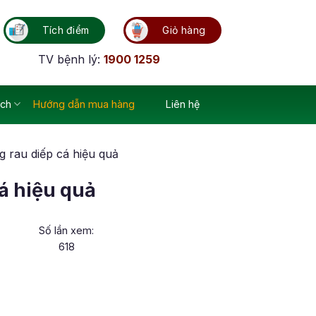
Tích điểm
Giỏ hàng
TV bệnh lý:
1900 1259
ích
Hướng dẫn mua hàng
Liên hệ
 rau diếp cá hiệu quả
á hiệu quả
Số lần xem:
618