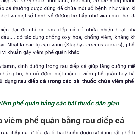
iếp cá có vị chua, mùi tanh, tính hàn, có tác dụng thanh nh
diếp cá thường được dùng để chữa một số bệnh như viêm khớp
 nhọt và một số bệnh về đường hô hấp như viêm mũi, ho, 
iện đại đã chỉ ra, rau diếp cá có chứa nhiều hoạt ch
h dầu,… có tác dụng chống oxy hóa, chống viêm, kháng kh
hại. Nhất là các tụ cầu vàng (Staphylococcus aureus), ph
i vi khuẩn gây viêm phế quản khác.
vitamin, dinh dưỡng trong rau diếp cá giúp tăng cường mi
u chứng ho, ho có đờm, mệt mỏi do viêm phế quản hay bấ
ử dụng rau diếp cá trong các bài thuốc chữa viêm phế
iêm phế quản bằng các bài thuốc dân gian
a viêm phế quản bằng rau diếp cá
rau diếp cá
từ lâu đã là bài thuốc được sử dụng rất phổ 