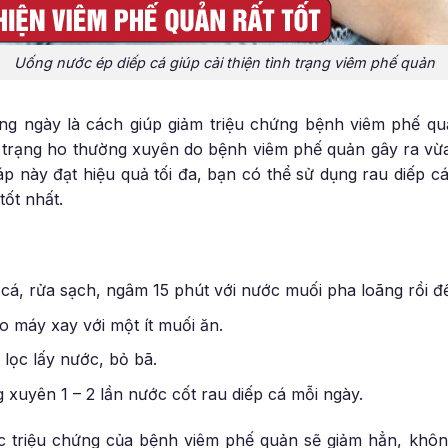
Uống nước ép diếp cá giúp cải thiện tình trạng viêm phế quản
ng ngày là cách giúp giảm triệu chứng bệnh viêm phế qu
h trạng ho thường xuyên do bệnh viêm phế quản gây ra vừ
 này đạt hiệu quả tối đa, bạn có thể sử dụng rau diếp cá v
tốt nhất.
 cá, rửa sạch, ngâm 15 phút với nước muối pha loãng rồi đ
 máy xay với một ít muối ăn.
lọc lấy nước, bỏ bã.
xuyên 1 – 2 lần nước cốt rau diếp cá mỗi ngày.
các triệu chứng của bệnh viêm phế quản sẽ giảm hẳn, khô