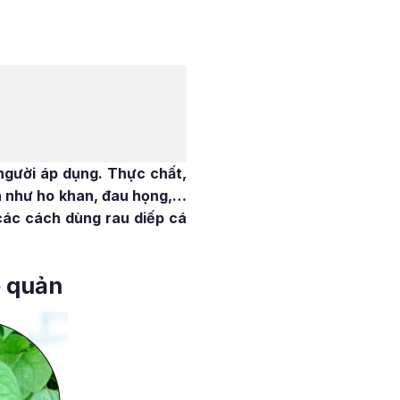
người áp dụng. Thực chất,
nh như ho khan, đau họng,…
 các cách dùng rau diếp cá
ế quản