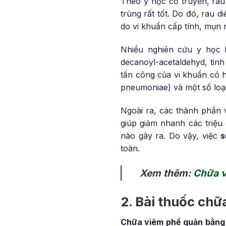
Theo y học cổ truyền, rau d
trùng rất tốt. Do đó, rau 
do vi khuẩn cấp tính, mụn
Nhiều nghiên cứu y học h
decanoyl-acetaldehyd, tin
tấn công của vi khuẩn có 
pneumoniae) và một số loạ
Ngoài ra, các thành phần 
giúp giảm nhanh các triệ
nào gây ra. Do vậy, việc
s
toàn.
Xem thêm:
Chữa v
2. Bài thuốc chữ
Chữa viêm phế quản bằng 