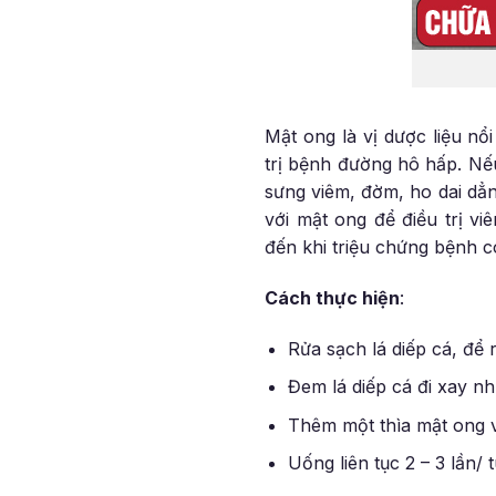
Mật ong là vị dược liệu nổ
trị bệnh đường hô hấp. Nế
sưng viêm, đờm, ho dai dẳn
với mật ong để điều trị v
đến khi triệu chứng bệnh c
Cách thực hiện
:
Rửa sạch lá diếp cá, để 
Đem lá diếp cá đi xay nh
Thêm một thìa mật ong v
Uống liên tục 2 – 3 lần/ 