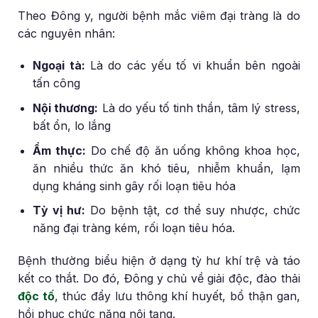
Theo Đông y, người bệnh mắc viêm đại tràng là do
các nguyên nhân:
Ngoại tà:
Là do các yếu tố vi khuẩn bên ngoài
tấn công
Nội thương:
Là do yếu tố tinh thần, tâm lý stress,
bất ổn, lo lắng
Ẩm thực:
Do chế độ ăn uống không khoa học,
ăn nhiều thức ăn khó tiêu, nhiễm khuẩn, lạm
dụng kháng sinh gây rối loạn tiêu hóa
Tỳ vị hư:
Do bệnh tật, cơ thể suy nhược, chức
năng đại tràng kém, rối loạn tiêu hóa.
Bệnh thường biểu hiện ở dạng tỳ hư khí trệ và táo
kết co thắt. Do đó, Đông y chủ về giải độc, đào thải
độc tố
, thúc đẩy lưu thông khí huyết, bổ thận gan,
hồi phục chức năng nội tạng.