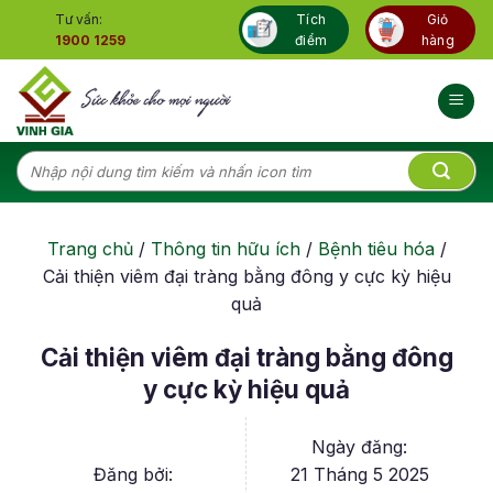
Skip
Tư vấn:
Tích
Giỏ
to
1900 1259
điểm
hàng
content
Tìm
kiếm:
Trang chủ
/
Thông tin hữu ích
/
Bệnh tiêu hóa
/
Cải thiện viêm đại tràng bằng đông y cực kỳ hiệu
quả
Cải thiện viêm đại tràng bằng đông
y cực kỳ hiệu quả
Ngày đăng:
Đăng bởi:
21 Tháng 5 2025