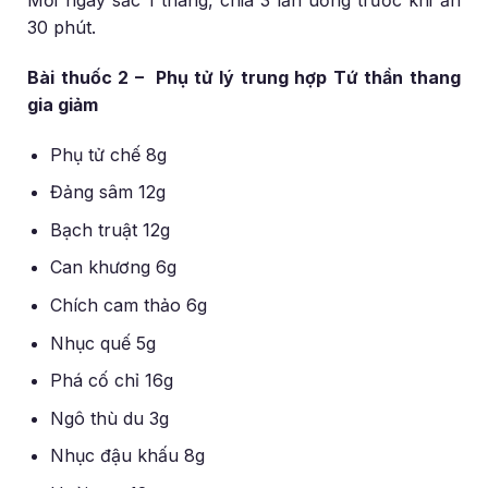
Mỗi ngày sắc 1 thang, chia 3 lần uống trước khi ăn
30 phút.
Bài thuốc 2 – Phụ tử lý trung hợp Tứ thần thang
gia giảm
Phụ tử chế 8g
Đảng sâm 12g
Bạch truật 12g
Can khương 6g
Chích cam thảo 6g
Nhục quế 5g
Phá cố chỉ 16g
Ngô thù du 3g
Nhục đậu khấu 8g