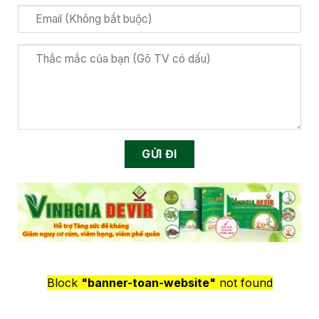
Block
"banner-toan-website"
not found