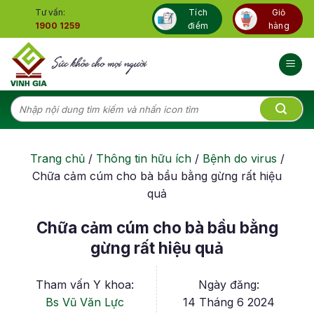
Skip
Tư vấn:
Tích
Giỏ
to
1900 1259
điểm
hàng
content
Tìm
kiếm:
Trang chủ
/
Thông tin hữu ích
/
Bệnh do virus
/
Chữa cảm cúm cho bà bầu bằng gừng rất hiệu
quả
Chữa cảm cúm cho bà bầu bằng
gừng rất hiệu quả
Tham vấn Y khoa:
Ngày đăng:
Bs Vũ Văn Lực
14 Tháng 6 2024