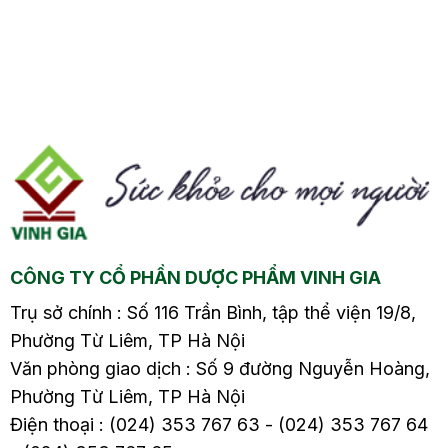
hổ
bầu2. Sử dụng gừng trị
bầu2. Sử dụng gừng trị
n
cảm cúm cho bà bầu
cảm cúm cho bà bầu
có hiệu quả không?3.
có hiệu quả không?3.
ng
Cách chữa cảm cúm
Cách chữa cảm cúm
bị
cho bà bầu bằng
cho bà bầu bằng
ng
gừng3.1. Ngậm gừng
gừng3.1. Ngậm gừng
ừa
tươi3.2. Uống nước
tươi3.2. Uống nước
õi
gừng tươi3.3. Trà gừng
gừng tươi3.3. Trà gừng
y
mật ong3.4. Gừng kết
mật ong3.4. Gừng kết
ả
hợp tía tô4. Phòng
hợp tía tô4. Phòng
o
ngừa cảm cúm cho
ngừa cảm cúm cho
CÔNG TY CỔ PHẦN DƯỢC PHẨM VINH GIA
mẹ…
mẹ…
Trụ sở chính : Số 116 Trần Bình, tập thể viện 19/8,
Phường Từ Liêm, TP Hà Nội
Văn phòng giao dịch : Số 9 đường Nguyễn Hoàng,
Phường Từ Liêm, TP Hà Nội
Điện thoại : (024) 353 767 63 - (024) 353 767 64