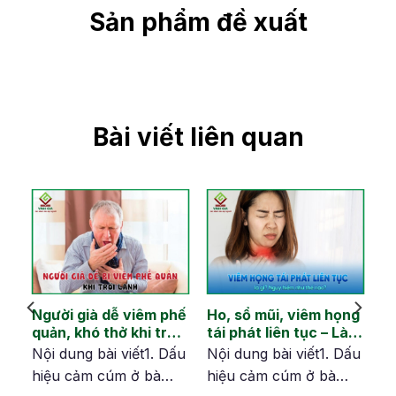
Sản phẩm đề xuất
Bài viết liên quan
Người già dễ viêm phế
Ho, sổ mũi, viêm họng
quản, khó thở khi trời
tái phát liên tục – Làm
lạnh – Làm sao để
sao để chặn từ gốc?
t
Nội dung bài viết1. Dấu
Nội dung bài viết1. Dấu
phòng ngừa hiệu quả?
hiệu cảm cúm ở bà
hiệu cảm cúm ở bà