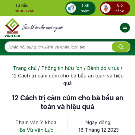
Skip
Tư vấn:
Tích
Giỏ
to
1900 1259
điểm
hàng
content
Tìm
kiếm:
Trang chủ
/
Thông tin hữu ích
/
Bệnh do virus
/
12 Cách trị cảm cúm cho bà bầu an toàn và hiệu
quả
12 Cách trị cảm cúm cho bà bầu an
toàn và hiệu quả
Tham vấn Y khoa:
Ngày đăng:
Bs Vũ Văn Lực
18 Tháng 12 2023