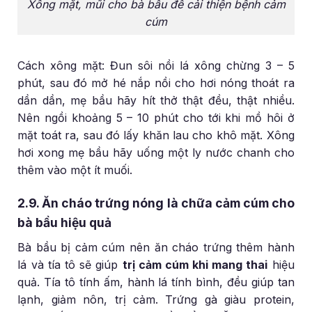
Xông mặt, mũi cho bà bầu để cải thiện bệnh cảm
cúm
Cách xông mặt: Đun sôi nồi lá xông chừng 3 – 5
phút, sau đó mở hé nắp nồi cho hơi nóng thoát ra
dần dần, mẹ bầu hãy hít thở thật đều, thật nhiều.
Nên ngồi khoảng 5 – 10 phút cho tới khi mồ hôi ở
mặt toát ra, sau đó lấy khăn lau cho khô mặt. Xông
hơi xong mẹ bầu hãy uống một ly nước chanh cho
thêm vào một ít muối.
2.9. Ăn cháo trứng nóng là chữa cảm cúm cho
bà bầu hiệu quả
Bà bầu bị cảm cúm nên ăn cháo trứng thêm hành
lá và tía tô sẽ giúp
trị cảm cúm khi mang thai
hiệu
quả. Tía tô tính ấm, hành lá tính bình, đều giúp tan
lạnh, giảm nôn, trị cảm. Trứng gà giàu protein,