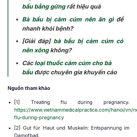
bầu bằng gừng
rất hiệu quả
Bà bầu bị cảm cúm nên ăn gì
để
nhanh khỏi bệnh?
[Giải đáp]
bà bầu bị cảm cúm có
nên xông
không?
Các
loại thuốc cảm cúm cho bà
bầu
được chuyên gia khuyến cáo
Nguồn tham khảo
[1] Treating flu during pregnancy.
https://www.vietnammedicalpractice.com/hanoi/vn/n
flu-during-pregnancy
[2] Gut für Haut und Muskeln: Entspannung im
Dampfbad.