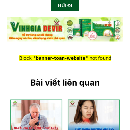
Block
"banner-toan-website"
not found
Bài viết liên quan