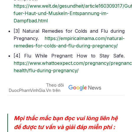
https://www.welt.de/gesundheit/article160309317/Gu
fuer-Haut-und-Muskeln-Entspannung-im-
Dampfbad.html
[3] Natural Remedies for Colds and Flu during
Pregnancy.
https://empiricalmama.com/natural-
remedies-for-colds-and-flu-during-pregnancy/
[4] Flu While Pregnant: How to Stay Safe.
https://www.whattoexpect.com/pregnancy/pregnanc
health/flu-during-pregnancy/
Theo dõi
DuocPhamVinhGia.Vn trên
Mọi thắc mắc bạn đọc vui lòng liên hệ
để được tư vấn và giải đáp miễn phí :