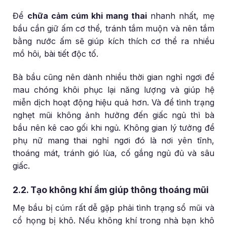
Để
chữa cảm cúm khi mang thai
nhanh nhất, mẹ
bầu cần giữ ấm cơ thể, tránh tắm muộn và nên tắm
bằng nước ấm sẽ giúp kích thích cơ thể ra nhiều
mồ hôi, bài tiết độc tố.
Bà bầu cũng nên dành nhiều thời gian nghỉ ngơi để
mau chóng khôi phục lại năng lượng và giúp hệ
miễn dịch hoạt động hiệu quả hơn. Và để tình trạng
nghẹt mũi không ảnh hưởng đến giấc ngủ thì bà
bầu nên kê cao gối khi ngủ. Không gian lý tưởng để
phụ nữ mang thai nghỉ ngơi đó là nơi yên tĩnh,
thoáng mát, tránh gió lùa, cố gắng ngủ đủ và sâu
giấc.
2.2. Tạo không khí ẩm giúp thông thoáng mũi
Mẹ bầu bị cúm rất dễ gặp phải tình trạng sổ mũi và
cổ họng bị khô. Nếu không khí trong nhà bạn khô