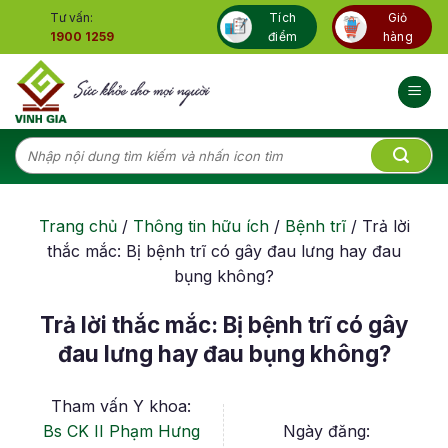
Skip
Tư vấn:
Tích
Giỏ
to
1900 1259
điểm
hàng
content
Tìm
kiếm:
Trang chủ
/
Thông tin hữu ích
/
Bệnh trĩ
/
Trả lời
thắc mắc: Bị bệnh trĩ có gây đau lưng hay đau
bụng không?
Trả lời thắc mắc: Bị bệnh trĩ có gây
đau lưng hay đau bụng không?
Tham vấn Y khoa:
Bs CK II Phạm Hưng
Ngày đăng: