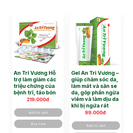
An Tri Vương Hỗ
Gel An Tri Vương –
trợ làm giảm các
giúp chăm sóc da,
triệu chứng của
làm mát và săn se
bệnh trĩ, táo bón
da, góp phần ngừa
viêm và làm dịu da
219.000
đ
khi bị ngứa rát
99.000
đ
Add to cart
Buy now
Add to cart