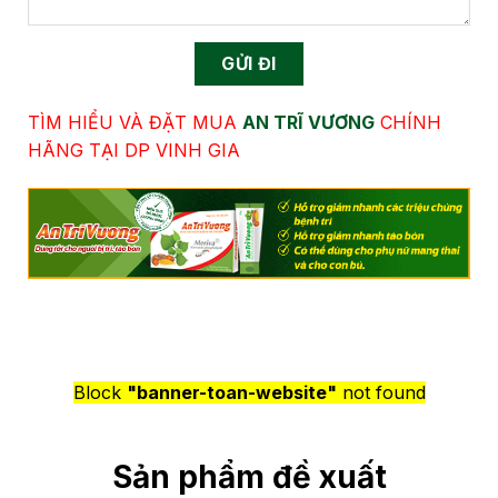
TÌM HIỂU VÀ ĐẶT MUA
AN TRĨ VƯƠNG
CHÍNH
HÃNG TẠI DP VINH GIA
Block
"banner-toan-website"
not found
Sản phẩm đề xuất