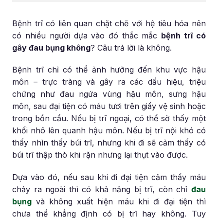
Bệnh trĩ có liên quan chặt chẽ với hệ tiêu hóa nên
có nhiều người dựa vào đó thắc mắc
bệnh trĩ có
gây đau bụng không
? Câu trả lời là không.
Bệnh trĩ chỉ có thể ảnh hưởng đến khu vực hậu
môn – trực tràng và gây ra các dấu hiệu, triệu
chứng như đau ngứa vùng hậu môn, sưng hậu
môn, sau đại tiện có máu tươi trên giấy vệ sinh hoặc
trong bồn cầu. Nếu bị trĩ ngoại, có thể sờ thấy một
khối nhô lên quanh hậu môn. Nếu bị trĩ nội khó có
thấy nhìn thấy búi trĩ, nhưng khi đi sẽ cảm thấy có
búi trĩ thập thò khi rặn nhưng lại thụt vào được.
Dựa vào đó, nếu sau khi đi đại tiện cảm thấy máu
chảy ra ngoài thì có khả năng bị trĩ, còn chỉ
đau
bụng
và không xuất hiện máu khi đi đại tiện thì
chưa thể khẳng định có bị trĩ hay không. Tuy