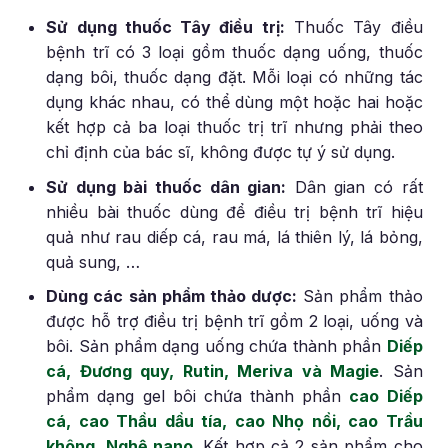
Sử dụng thuốc Tây điều trị:
Thuốc Tây điều
bệnh trĩ có 3 loại gồm thuốc dạng uống, thuốc
dạng bôi, thuốc dạng đặt. Mỗi loại có những tác
dụng khác nhau, có thể dùng một hoặc hai hoặc
kết hợp cả ba loại thuốc trị trĩ nhưng phải theo
chỉ định của bác sĩ, không được tự ý sử dụng.
Sử dụng bài thuốc dân gian:
Dân gian có rất
nhiều bài thuốc dùng để điều trị bệnh trĩ hiệu
quả như rau diếp cá, rau má, lá thiên lý, lá bỏng,
quả sung, …
Dùng các sản phẩm thảo dược:
Sản phẩm thảo
được hỗ trợ điều trị bệnh trĩ gồm 2 loại, uống và
bôi. Sản phẩm dạng uống chứa thành phần
Diếp
cá, Đương quy, Rutin, Meriva và Magie
. Sản
phẩm dạng gel bôi chứa thành phần
cao Diếp
cá, cao Thầu dầu tía, cao Nhọ nồi, cao Trầu
không, Nghệ nano
. Kết hợp cả 2 sản phẩm cho