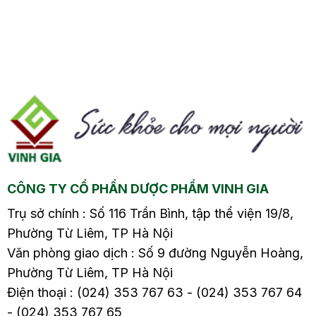
viêm phế quản, đau
trĩ có gây đau lưng
nhức xương khớp,…
không?3. Đau lưng,
Đặc biệt dùng lá mơ
đau bụng là dấu hiệu
lông chữa bệnh trĩ
của bệnh gì?3.1. Các
ội
được nhiều người tin
bệnh phụ khoa3.2. Hội
tưởng và áp dụng vì nó
chứng tiền kinh
có tác dụng như một vị
nguyệt3.3. Dấu hiệu
thuốc kháng khuẩn,
mang thai ngoài tử
tiêu viêm và thúc đẩy
cung3.4. Có khối u
nhanh quá trình phục
trong bụng3.5. Bệnh
CÔNG TY CỔ PHẦN DƯỢC PHẨM VINH GIA
hồi vết thương.
viêm loét dạ dày, tá…
Trụ sở chính : Số 116 Trần Bình, tập thể viện 19/8,
Phường Từ Liêm, TP Hà Nội
Văn phòng giao dịch : Số 9 đường Nguyễn Hoàng,
Phường Từ Liêm, TP Hà Nội
Điện thoại : (024) 353 767 63 - (024) 353 767 64
- (024) 353 767 65