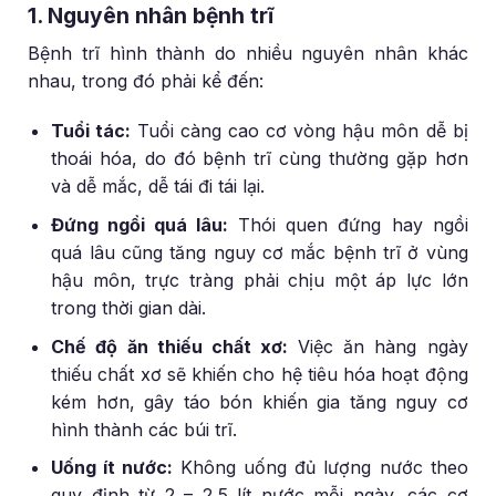
1. Nguyên nhân bệnh trĩ
Bệnh trĩ hình thành do nhiều nguyên nhân khác
nhau, trong đó phải kể đến:
Tuổi tác:
Tuổi càng cao cơ vòng hậu môn dễ bị
thoái hóa, do đó bệnh trĩ cùng thường gặp hơn
và dễ mắc, dễ tái đi tái lại.
Đứng ngồi quá lâu:
Thói quen đứng hay ngồi
quá lâu cũng tăng nguy cơ mắc bệnh trĩ ở vùng
hậu môn, trực tràng phải chịu một áp lực lớn
trong thời gian dài.
Chế độ ăn thiếu chất xơ:
Việc ăn hàng ngày
thiếu chất xơ sẽ khiến cho hệ tiêu hóa hoạt động
kém hơn, gây táo bón khiến gia tăng nguy cơ
hình thành các búi trĩ.
Uống ít nước:
Không uống đủ lượng nước theo
quy định từ 2 – 2,5 lít nước mỗi ngày, các cơ