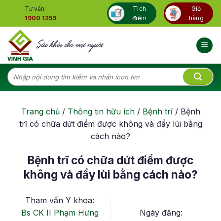
Skip
Tư vấn:
Tích
Giỏ
to
1900 1259
điểm
hàng
content
Tìm
kiếm:
Trang chủ
/
Thông tin hữu ích
/
Bệnh trĩ
/
Bệnh
trĩ có chữa dứt điểm được không và đẩy lùi bằng
cách nào?
Bệnh trĩ có chữa dứt điểm được
không và đẩy lùi bằng cách nào?
Tham vấn Y khoa:
Bs CK II Phạm Hưng
Ngày đăng: