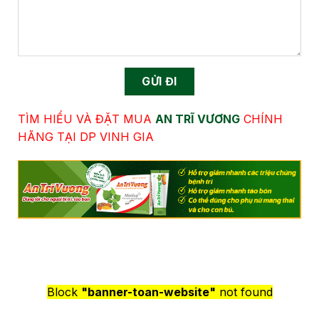
TÌM HIỂU VÀ ĐẶT MUA
AN TRĨ VƯƠNG
CHÍNH
HÃNG TẠI DP VINH GIA
Block
"banner-toan-website"
not found