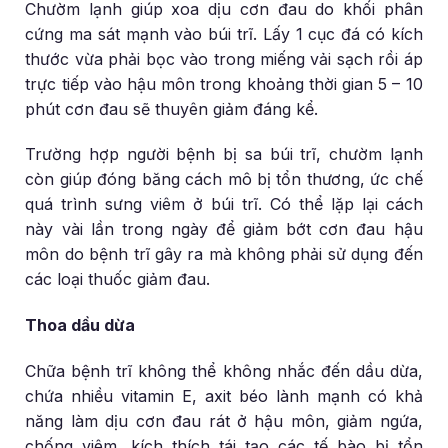
Chườm lạnh giúp xoa dịu cơn đau do khối phân
cứng ma sát mạnh vào búi trĩ. Lấy 1 cục đá có kích
thước vừa phải bọc vào trong miếng vải sạch rồi áp
trực tiếp vào hậu môn trong khoảng thời gian 5 – 10
phút cơn đau sẽ thuyên giảm đáng kể.
Trường hợp người bệnh bị sa búi trĩ, chườm lạnh
còn giúp đóng băng cách mô bị tổn thương, ức chế
quá trình sưng viêm ở búi trĩ. Có thể lặp lại cách
này vài lần trong ngày để giảm bớt cơn đau hậu
môn do bệnh trĩ gây ra mà không phải sử dụng đến
các loại thuốc giảm đau.
Thoa dầu dừa
Chữa bệnh trĩ không thể không nhắc đến dầu dừa,
chứa nhiều vitamin E, axit béo lành mạnh có khả
năng làm dịu cơn đau rát ở hậu môn, giảm ngứa,
chống viêm, kích thích tái tạo các tế bào bị tổn