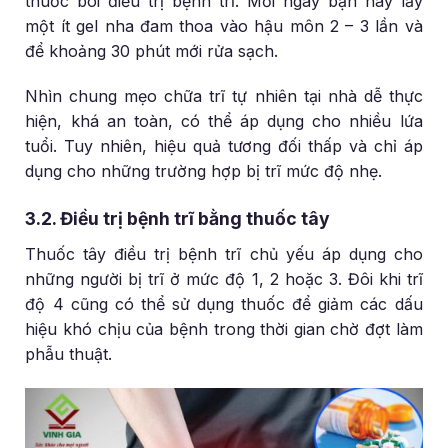
thuốc bôi điều trị bệnh trĩ. Mỗi ngày bạn hãy lấy
một ít gel nha đam thoa vào hậu môn 2 – 3 lần và
để khoảng 30 phút mới rửa sạch.
Nhìn chung mẹo chữa trĩ tự nhiên tại nhà dễ thực
hiện, khá an toàn, có thể áp dụng cho nhiều lứa
tuổi. Tuy nhiên, hiệu quả tương đối thấp và chỉ áp
dụng cho những trường hợp bị trĩ mức độ nhẹ.
3.2. Điều trị bệnh trĩ bằng thuốc tây
Thuốc tây điều trị bệnh trĩ chủ yếu áp dụng cho
những người bị trĩ ở mức độ 1, 2 hoặc 3. Đôi khi trĩ
độ 4 cũng có thể sử dụng thuốc để giảm các dấu
hiệu khó chịu của bệnh trong thời gian chờ đợt làm
phẫu thuật.