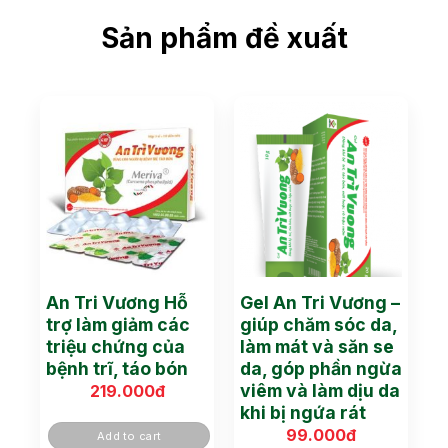
Sản phẩm đề xuất
An Tri Vương Hỗ
Gel An Tri Vương –
trợ làm giảm các
giúp chăm sóc da,
triệu chứng của
làm mát và săn se
bệnh trĩ, táo bón
da, góp phần ngừa
viêm và làm dịu da
219.000
đ
khi bị ngứa rát
99.000
đ
Add to cart