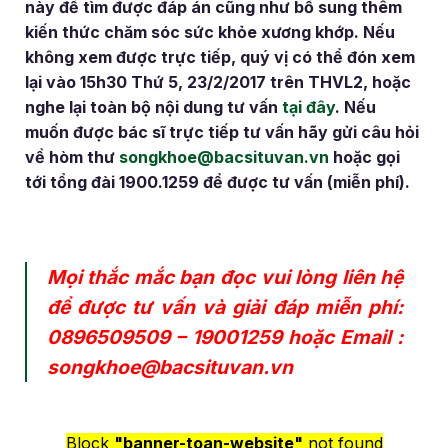
này để tìm được đáp án cũng như bổ sung thêm
kiến thức chăm sóc sức khỏe xương khớp. Nếu
không xem được trực tiếp, quý vị có thể đón xem
lại vào 15h30 Thứ 5, 23/2/2017 trên THVL2, hoặc
nghe lại toàn bộ nội dung tư vấn
tại đây
. Nếu
muốn được bác sĩ trực tiếp tư vấn hãy gửi câu hỏi
về hòm thư
songkhoe@bacsituvan.vn
hoặc gọi
tới tổng đài 1900.1259 để được tư vấn (miễn phí).
Mọi thắc mắc bạn đọc vui lòng liên hệ
để được tư vấn và giải đáp miễn phí:
0896509509
–
19001259
hoặc Email :
songkhoe@bacsituvan.vn
Block
"banner-toan-website"
not found