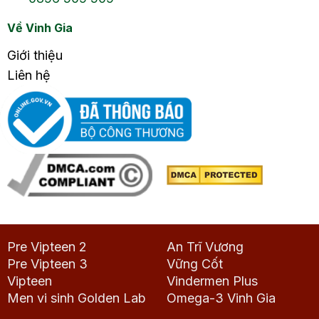
Về Vinh Gia
Giới thiệu
Liên hệ
Pre Vipteen 2
An Trĩ Vương
Pre Vipteen 3
Vững Cốt
Vipteen
Vindermen Plus
Men vi sinh Golden Lab
Omega-3 Vinh Gia