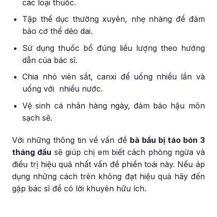
các loại thuốc.
Tập thể dục thường xuyên, nhẹ nhàng để đảm
bảo cơ thể dẻo dai.
Sử dụng thuốc bổ đúng liều lượng theo hướng
dẫn của bác sĩ.
Chia nhỏ viên sắt, canxi để uống nhiều lần và
uống với nhiều nước.
Vệ sinh cá nhân hàng ngày, đảm bảo hậu môn
sạch sẽ.
Với những thông tin về vấn đề
bà bầu bị táo bón 3
tháng đầu
sẽ giúp chị em biết cách phòng ngừa và
điều trị hiệu quả nhất vấn đề phiền toái này. Nếu áp
dụng những cách trên không đạt hiệu quả hãy đến
gặp bác sĩ để có lời khuyên hữu ích.