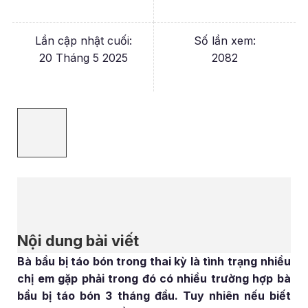
Lần cập nhật cuối:
Số lần xem:
20 Tháng 5 2025
2082
Nội dung bài viết
Bà bầu bị táo bón trong thai kỳ là tình trạng nhiều
chị em gặp phải trong đó có nhiều trường hợp bà
bầu bị táo bón 3 tháng đầu. Tuy nhiên nếu biết