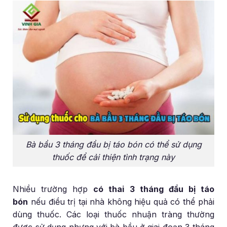
Bà bầu 3 tháng đầu bị táo bón có thể sử dụng
thuốc để cải thiện tình trạng này
Nhiều trường hợp
có thai 3 tháng đầu bị táo
bón
nếu điều trị tại nhà không hiệu quả có thể phải
dùng thuốc. Các loại thuốc nhuận tràng thường
được sử dụng nhưng với bà bầu ở giai đoạn 3 tháng