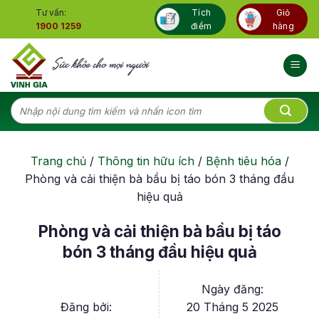
Skip
Tư vấn:
Tích
Giỏ
to
1900 1259
điểm
hàng
content
Tìm
kiếm:
Trang chủ
/
Thông tin hữu ích
/
Bệnh tiêu hóa
/
Phòng và cải thiện bà bầu bị táo bón 3 tháng đầu
hiệu quả
Phòng và cải thiện bà bầu bị táo
bón 3 tháng đầu hiệu quả
Ngày đăng:
Đăng bởi:
20 Tháng 5 2025