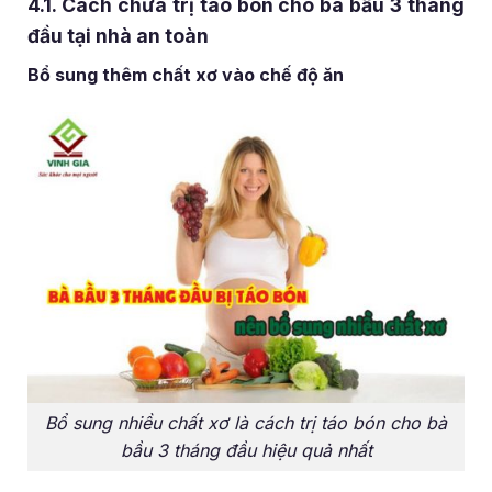
4.1. Cách chữa trị tá
o bón cho bà bầu 3 tháng
đầu tại nhà an toàn
Bổ sung thêm chất xơ vào chế độ ăn
Bổ sung nhiều chất xơ là cách trị táo bón cho bà
bầu 3 tháng đầu hiệu quả nhất