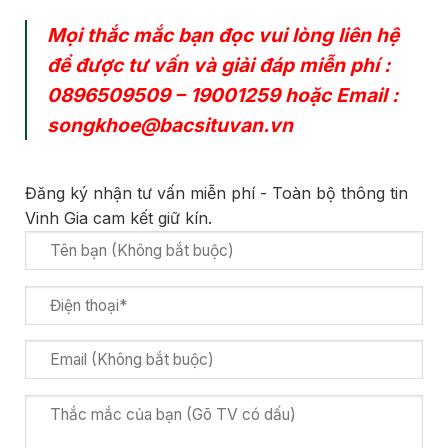
Mọi thắc mắc bạn đọc vui lòng liên hệ
để được tư vấn và giải đáp miễn phí :
0896509509
–
19001259
hoặc Email :
songkhoe@bacsituvan.vn
Đăng ký nhận tư vấn miễn phí - Toàn bộ thông tin
Vinh Gia cam kết giữ kín.