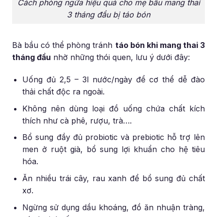
Cách phòng ngừa hiệu quả cho mẹ bầu mang thai
3 tháng đầu bị táo bón
Bà bầu có thể phòng tránh
táo bón khi mang thai 3
tháng đầu
nhờ những thói quen, lưu ý dưới đây:
Uống đủ 2,5 – 3l nước/ngày để cơ thể dễ đào
thải chất độc ra ngoài.
Không nên dùng loại đồ uống chứa chất kích
thích như cà phê, rượu, trà….
Bổ sung đầy đủ probiotic và prebiotic hỗ trợ lên
men ở ruột già, bổ sung lợi khuẩn cho hệ tiêu
hóa.
Ăn nhiều trái cây, rau xanh để bổ sung đủ chất
xơ.
Ngừng sử dụng dầu khoáng, đồ ăn nhuận tràng,