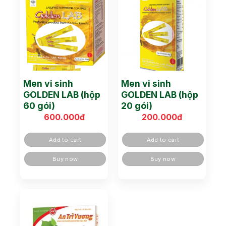
Men vi sinh
Men vi sinh
GOLDEN LAB (hộp
GOLDEN LAB (hộp
60 gói)
20 gói)
600.000
đ
200.000
đ
Add to cart
Add to cart
Buy now
Buy now