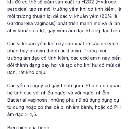
khi đó cơ thể sẽ giảm sản xuất ra H2O2 (Hydroge
peroxide) tạo ra môi trường yếm khí có tính kiềm, là
môi trường thuận lợi để các vi khuẩn yếm (80% là
Gardnerella vaginosis) phát triển mạnh mẽ và là lấn
át vi khuẩn có lợi, gây viêm âm đạo không đặc hiệu.
Các vi khuẩn yếm khí này sản xuất ra các enzyme
phân hủy protein thành acid amin. Trong môi
trường âm đạo có tính kiềm, các acid amin này biến
đổi thành dạng bay hơi và tạo cho khí hư có mùi cá
ươn, rất khó chịu.
Các yếu tố nguy cơ gây bệnh gồm: Phụ nữ có quan
hệ tình dục với nhiều người và với người nhiễm
Bacterial vaginosis, những phụ nữ sử dụng dụng cụ
tử cung hoặc có thai dễ bị nhiễm bệnh, hoặc có PH
âm đạo ≥ 4,5.
Biểu hiện của bệnh: