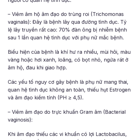
– Viêm âm hộ âm đạo do trùng roi (Trichomonas
vaginalis): Đây là bệnh lây qua đường tình dục. Tỷ
lệ lây truyền rất cao: 70% đàn ông bị nhiễm bệnh
sau 1 lần quan hệ tình dục với phụ nữ mắc bệnh.
Biểu hiện của bệnh là khí hư ra nhiều, mùi hôi, màu
vàng hoặc hơi xanh, loãng, có bọt nhỏ, ngứa rát ở
âm hộ, đau khi giao hợp.
Các yếu tố nguy cơ gây bệnh là phụ nữ mang thai,
quan hệ tình dục không an toàn, thiếu hụt Estrogen
và âm đạo kiềm tính (PH ≥ 4,5).
– Viêm âm đạo do trực khuẩn Gram âm (Bacterial
vaginosis):
Khi âm đạo thiếu các vi khuẩn có lợi Lactobacilus,