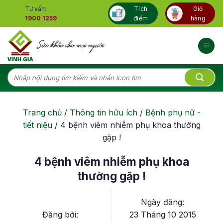
Skip
Tư vấn:
Tích
Giỏ
to
1900 1259
điểm
hàng
content
Tìm
kiếm:
Trang chủ
/
Thông tin hữu ích
/
Bệnh phụ nữ -
tiết niệu
/
4 bệnh viêm nhiễm phụ khoa thường
gặp !
4 bệnh viêm nhiễm phụ khoa
thường gặp !
Ngày đăng:
Đăng bởi:
23 Tháng 10 2015