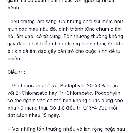
giảm mà có quan hệ tình dục với người bị nhiễm
bệnh.
Triệu chứng lâm sàng: Có những chồi sùi mềm như
mụn cóc màu nâu đỏ, dính thành từng chum ở âm
hộ, âm đạo, cổ tử cung. Tổn thương thường không
gây đau, phát triển nhanh trong lúc có thai, đôi khi
bịt kín cả âm đạo gây cản trở cho cuộc sinh đẻ tự
nhiên.
Điều trị:
+ Bôi thuốc tại chỗ với Podophylin 20-50% hoặc
với Bi-Chloracetic hay Tri-Chloracetic. Podophylin
có thể ngấm vào cơ thể nên không được dùng cho
phụ nữ mang thai. Có thể điều trị từ 3-4 đợt, mỗi
đợt cách nhau 15 ngày.
+ Với những tổn thương nhiều và lan rộng hoặc sau