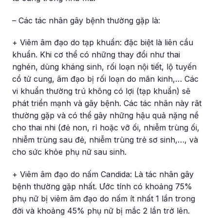
– Các tác nhân gây bệnh thường gặp là:
+ Viêm âm đạo do tạp khuẩn: đặc biệt là liên cầu
khuẩn. Khi cơ thể có những thay đổi như thai
nghén, dùng kháng sinh, rối loạn nội tiết, lộ tuyến
cổ tử cung, âm đạo bị rối loạn do mãn kinh,… Các
vi khuẩn thường trú không có lợi (tạp khuẩn) sẽ
phát triển mạnh và gây bệnh. Các tác nhân này rât
thường gặp và có thể gây những hậu quả nặng nề
cho thai nhi (đẻ non, rỉ hoặc vỡ ối, nhiễm trùng ối,
nhiễm trùng sau đẻ, nhiễm trùng trẻ sơ sinh,…, và
cho sức khỏe phụ nữ sau sinh.
+ Viêm âm đạo do nấm Candida: Là tác nhân gây
bệnh thường gặp nhất. Ước tính có khoảng 75%
phụ nữ bị viêm âm đạo do nấm ít nhất 1 lần trong
đời và khoảng 45% phụ nữ bị mắc 2 lần trở lên.