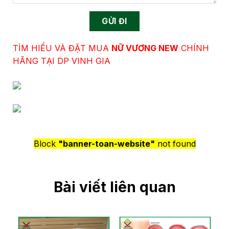
TÌM HIỂU VÀ ĐẶT MUA
NỮ VƯƠNG NEW
CHÍNH
HÃNG TẠI DP VINH GIA
Block
"banner-toan-website"
not found
Bài viết liên quan