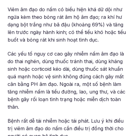
Viêm âm đạo do nấm có biểu hiện khá dữ dội như
ngứa kèm theo bỏng rát âm hộ âm đạo; ra khí hư
dạng bột trắng như bã đậu (khoảng 69%) và tăng
lên trước ngày hành kinh; có thể tiểu khó hoặc tiểu
buốt và bỏng rát khi sinh hoạt tình dục.
Các yếu tố nguy cơ cao gây nhiễm nấm âm đạo là
do thai nghén, dùng thuốc tránh thai, dùng kháng
sinh hoặc corticoid kéo dài, dùng thuốc sát khuẩn
quá mạnh hoặc vệ sinh không đúng cách gây mất
cân bằng PH âm đạo. Ngoài ra, một số bệnh làm
tăng nhiễm nấm là tiểu đường, lao, ung thư, và các
bệnh gây rối loạn tình trạng hoặc miễn dịch toàn
thân.
Bệnh rất dễ tái nhiễm hoặc tái phát. Lưu ý khi điều
trị viêm âm đạo do nấm cần điều trị đồng thời cho
người có quan hệ tình dục.