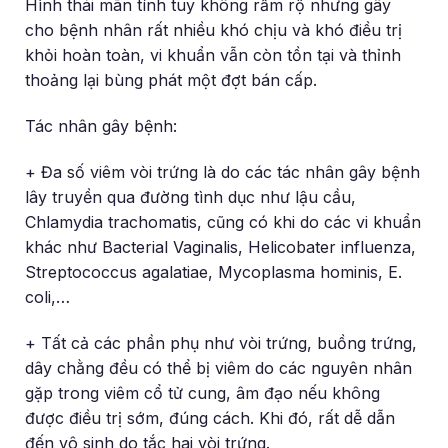
Hình thái mãn tính tuy không rầm rộ nhưng gây
cho bệnh nhân rất nhiều khó chịu và khó điều trị
khỏi hoàn toàn, vi khuẩn vẫn còn tồn tại và thỉnh
thoảng lại bùng phát một đợt bán cấp.
Tác nhân gây bệnh:
+ Đa số viêm vòi trứng là do các tác nhân gây bệnh
lây truyền qua đường tình dục như lậu cầu,
Chlamydia trachomatis, cũng có khi do các vi khuẩn
khác như Bacterial Vaginalis, Helicobater influenza,
Streptococcus agalatiae, Mycoplasma hominis, E.
coli,…
+ Tất cả các phần phụ như vòi trứng, buồng trứng,
dây chằng đều có thể bị viêm do các nguyên nhân
gặp trong viêm cổ tử cung, âm đạo nếu không
được điều trị sớm, đúng cách. Khi đó, rất dễ dẫn
đến vô sinh do tắc hai vòi trứng.