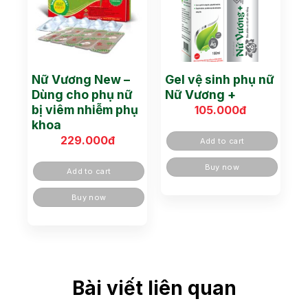
Nữ Vương New –
Gel vệ sinh phụ nữ
Dùng cho phụ nữ
Nữ Vương +
bị viêm nhiễm phụ
105.000
đ
khoa
229.000
đ
Add to cart
Buy now
Add to cart
Buy now
Bài viết liên quan