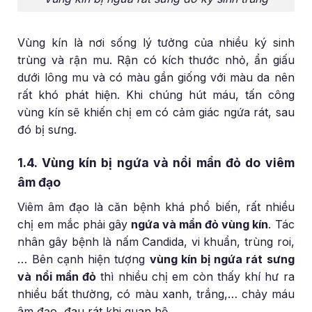
Vùng kín là nơi sống lý tưởng của nhiều ký sinh
trùng và rận mu. Rận có kích thước nhỏ, ẩn giấu
dưới lông mu và có màu gần giống với màu da nên
rất khó phát hiện. Khi chúng hút máu, tấn công
vùng kín sẽ khiến chị em có cảm giác ngứa rát, sau
đó bị sưng.
1.4. Vùng kín bị ngứa và nổi mẩn đỏ do viêm
âm đạo
Viêm âm đạo là căn bệnh khá phổ biến, rất nhiều
chị em mắc phải gây
ngứa và mẩn đỏ vùng kín
. Tác
nhân gây bệnh là nấm Candida, vi khuẩn, trùng roi,
… Bên cạnh hiện tượng
vùng kín bị ngứa rát sưng
và nổi mẩn đỏ
thì nhiều chị em còn thấy khí hư ra
nhiều bất thường, có màu xanh, trắng,… chảy máu
âm đạo, đau rát khi quan hệ.