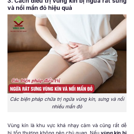
3. Cách điều trị vùng kín bị ngứa rát sưng
và nổi mẩn đỏ hiệu quả
Các biện pháp chữa trị ngứa vùng kín, sưng và nổi
nhiều mẩn đỏ
Vùng kín là khu vực khá nhạy cảm và cũng rất dễ
bị tổn thương không nên chủ quan. Nếu
vùng kín bị