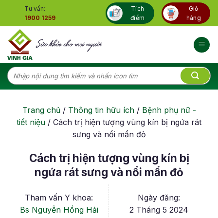
Skip
Tư vấn:
Tích
Giỏ
to
1900 1259
điểm
hàng
content
Tìm
kiếm:
Trang chủ
/
Thông tin hữu ích
/
Bệnh phụ nữ -
tiết niệu
/
Cách trị hiện tượng vùng kín bị ngứa rát
sưng và nổi mẩn đỏ
Cách trị hiện tượng vùng kín bị
ngứa rát sưng và nổi mẩn đỏ
Tham vấn Y khoa:
Ngày đăng:
Bs Nguyễn Hồng Hải
2 Tháng 5 2024