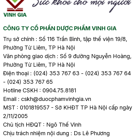
do
ngứa và nổi mẩn đỏ do
ngứa và nổi mẩn đỏ do
g
viêm âm đạo1.5. Vùng
viêm âm đạo1.5. Vùng
kín bị…
kín bị…
CÔNG TY CỔ PHẦN DƯỢC PHẨM VINH GIA
Trụ sở chính : Số 116 Trần Bình, tập thể viện 19/8,
Phường Từ Liêm, TP Hà Nội
Văn phòng giao dịch : Số 9 đường Nguyễn Hoàng,
Phường Từ Liêm, TP Hà Nội
Điện thoại : (024) 353 767 63 - (024) 353 767 64
- (024) 353 767 65
Hotline CSKH : 0904.75.8181
Email : cskh@duocphamvinhgia.vn
MST : 0101819557 - Sở KHĐT TP Hà Nội cấp ngày
2/11/2005
Chủ tịch HĐQT : Ngô Thế Vinh
Chịu trách nhiệm nội dung : Ds Lê Phương