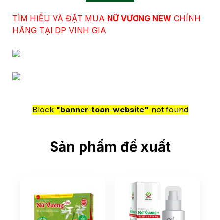
TÌM HIỂU VÀ ĐẶT MUA
NỮ VƯƠNG NEW
CHÍNH
HÃNG TẠI DP VINH GIA
Block
"banner-toan-website"
not found
Sản phẩm đề xuất