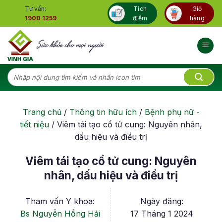
Skip
Tư vấn:
Tích
Giỏ
to
1900 1259
điểm
hàng
content
Tìm
kiếm:
Trang chủ
/
Thông tin hữu ích
/
Bệnh phụ nữ -
tiết niệu
/
Viêm tái tạo cổ tử cung: Nguyên nhân,
dấu hiệu và điều trị
Viêm tái tạo cổ tử cung: Nguyên
nhân, dấu hiệu và điều trị
Tham vấn Y khoa:
Ngày đăng:
Bs Nguyễn Hồng Hải
17 Tháng 1 2024