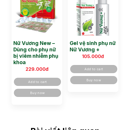
Nữ Vương New –
Gel vệ sinh phụ nữ
Dùng cho phụ nữ
Nữ Vương +
bị viêm nhiễm phụ
105.000
đ
khoa
229.000
đ
Add to cart
Buy now
Add to cart
Buy now