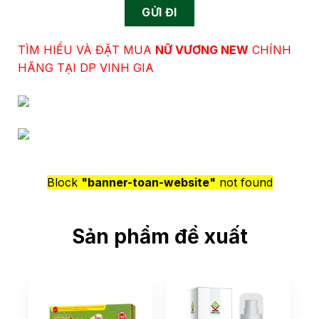
TÌM HIỂU VÀ ĐẶT MUA
NỮ VƯƠNG NEW
CHÍNH
HÃNG TẠI DP VINH GIA
Block
"banner-toan-website"
not found
Sản phẩm đề xuất