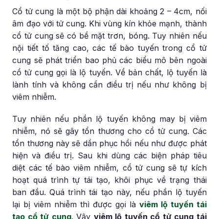
Cổ tử cung là một bộ phận dài khoảng 2 – 4cm, nối
âm đạo với tử cung. Khi vùng kín khỏe mạnh, thành
cổ tử cung sẽ có bề mặt trơn, bóng. Tuy nhiên nếu
nội tiết tố tăng cao, các tế bào tuyến trong cổ tử
cung sẽ phát triển bao phủ các biểu mô bên ngoài
cổ tử cung gọi là lộ tuyến. Về bản chất, lộ tuyến là
lành tính và không cần điều trị nếu như không bị
viêm nhiễm.
Tuy nhiên nếu phần lộ tuyến không may bị viêm
nhiễm, nó sẽ gây tổn thương cho cổ tử cung. Các
tổn thương này sẽ dần phục hồi nếu như được phát
hiện và điều trị. Sau khi dùng các biện pháp tiêu
diệt các tế bào viêm nhiễm, cổ tử cung sẽ tự kích
hoạt quá trình tự tái tạo, khôi phục về trạng thái
ban đầu. Quá trình tái tạo này, nếu phần lộ tuyến
lại bị viêm nhiễm thì được gọi là
viêm lộ tuyến tái
tạo cổ tử cung
. Vậy
viêm lộ tuyến cổ tử cung tái