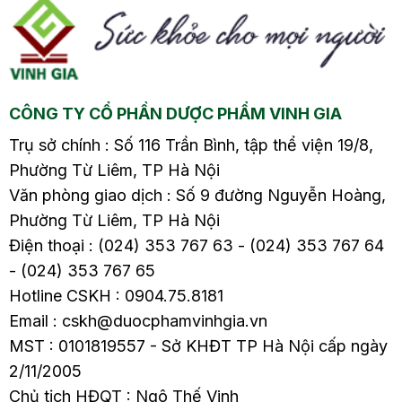
cung5. Bị viêm cổ tử
cung5. Bị viêm cổ tử
cung tái tạo có nguy
cung tái tạo có nguy
hiểm không?6. Khi bị
hiểm không?6. Khi bị
viêm cổ tử…
viêm cổ tử…
CÔNG TY CỔ PHẦN DƯỢC PHẨM VINH GIA
Trụ sở chính : Số 116 Trần Bình, tập thể viện 19/8,
Phường Từ Liêm, TP Hà Nội
Văn phòng giao dịch : Số 9 đường Nguyễn Hoàng,
Phường Từ Liêm, TP Hà Nội
Điện thoại : (024) 353 767 63 - (024) 353 767 64
- (024) 353 767 65
Hotline CSKH : 0904.75.8181
Email : cskh@duocphamvinhgia.vn
MST : 0101819557 - Sở KHĐT TP Hà Nội cấp ngày
2/11/2005
Chủ tịch HĐQT : Ngô Thế Vinh