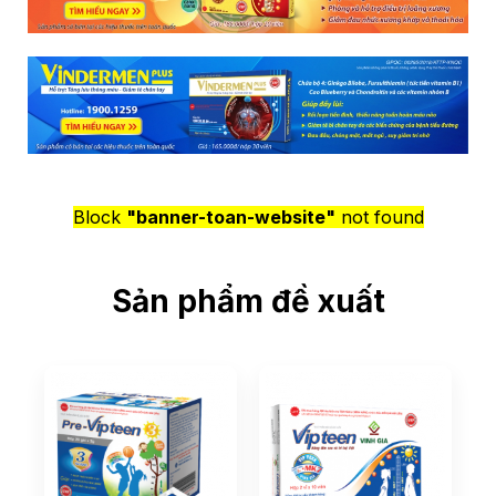
Block
"banner-toan-website"
not found
Sản phẩm đề xuất