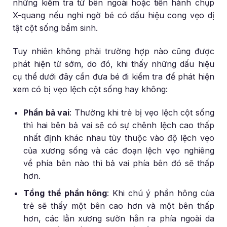
những kiểm tra từ bên ngoài hoặc tiến hành chụp
X-quang nếu nghi ngờ bé có dấu hiệu cong vẹo dị
tật cột sống bẩm sinh.
Tuy nhiên không phải trường hợp nào cũng được
phát hiện từ sớm, do đó, khi thấy những dấu hiệu
cụ thể dưới đây cần đưa bé đi kiểm tra để phát hiện
xem có bị vẹo lệch cột sống hay không:
Phần bả vai
:
Thường khi trẻ bị vẹo lệch cột sống
thì hai bên bả vai sẽ có sự chênh lệch cao thấp
nhất định khác nhau tùy thuộc vào độ lệch vẹo
của xương sống và các đoạn lệch vẹo nghiêng
về phía bên nào thì bả vai phía bên đó sẽ thấp
hơn.
Tổng thể phần hông
:
Khi chú ý phần hông của
trẻ sẽ thấy một bên cao hơn và một bên thấp
hơn, các lằn xương sườn hằn ra phía ngoài da