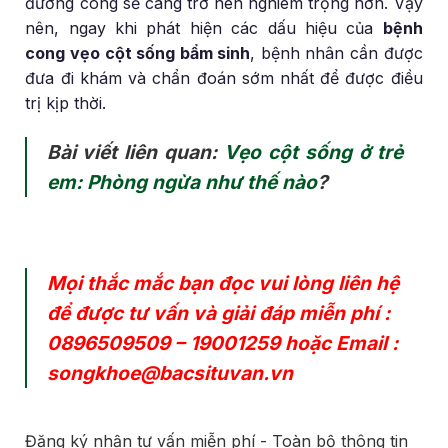
đường cong sẽ càng trở nên nghiêm trọng hơn. Vậy
nên, ngay khi phát hiện các dấu hiệu của
bệnh
cong vẹo cột sống bẩm sinh
, bệnh nhân cần được
đưa đi khám và chẩn đoán sớm nhất để được điều
trị kịp thời.
Bài viết liên quan:
Vẹo cột sống ở trẻ
em: Phòng ngừa như thế nào
?
Mọi thắc mắc bạn đọc vui lòng liên hệ
để được tư vấn và giải đáp miễn phí :
0896509509
–
19001259
hoặc Email :
songkhoe@bacsituvan.vn
Đăng ký nhận tư vấn miễn phí - Toàn bộ thông tin