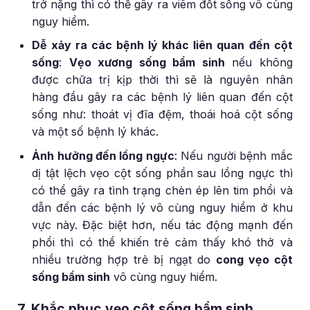
trở nặng thì có thể gây ra viêm đốt sống vô cùng
nguy hiểm.
Dễ xảy ra các bệnh lý khác liên quan đến cột
sống
:
Vẹo xương sống bẩm sinh
nếu không
được chữa trị kịp thời thì sẽ là nguyên nhân
hàng đầu gây ra các bệnh lý liên quan đến cột
sống như: thoát vị đĩa đệm, thoái hoá cột sống
và một số bệnh lý khác.
Ảnh hưởng đến lồng ngực
:
Nếu người bệnh mắc
dị tật lệch vẹo cột sống phần sau lồng ngực thì
có thể gây ra tình trạng chèn ép lên tim phổi và
dẫn đến các bệnh lý vô cùng nguy hiểm ở khu
vực này. Đặc biệt hơn, nếu tác động mạnh đến
phổi thì có thể khiến trẻ cảm thấy khó thở và
nhiều trường hợp trẻ bị ngạt do
cong vẹo cột
sống bẩm sinh
vô cùng nguy hiểm.
7. Khắc phục vẹo cột sống bẩm sinh