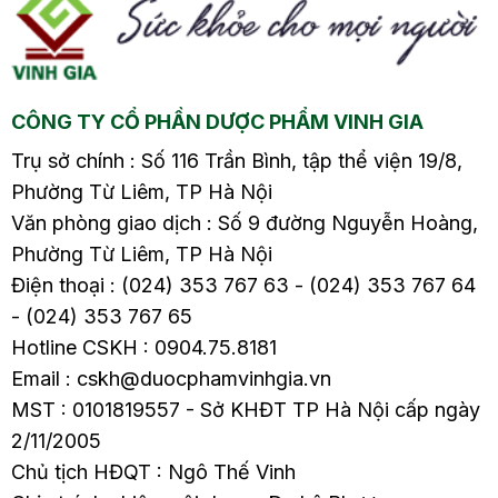
giữa tật nửa đốt sống
giữa tật nửa đốt sống
và dính đốt sống2.4.
và dính đốt sống2.4.
Các đường cong bù
Các đường cong bù
trừ3. Nguyên nhân
trừ3. Nguyên nhân
CÔNG TY CỔ PHẦN DƯỢC PHẨM VINH GIA
gây…
gây…
Trụ sở chính : Số 116 Trần Bình, tập thể viện 19/8,
Phường Từ Liêm, TP Hà Nội
Văn phòng giao dịch : Số 9 đường Nguyễn Hoàng,
Phường Từ Liêm, TP Hà Nội
Điện thoại : (024) 353 767 63 - (024) 353 767 64
- (024) 353 767 65
Hotline CSKH : 0904.75.8181
Email : cskh@duocphamvinhgia.vn
MST : 0101819557 - Sở KHĐT TP Hà Nội cấp ngày
2/11/2005
Chủ tịch HĐQT : Ngô Thế Vinh