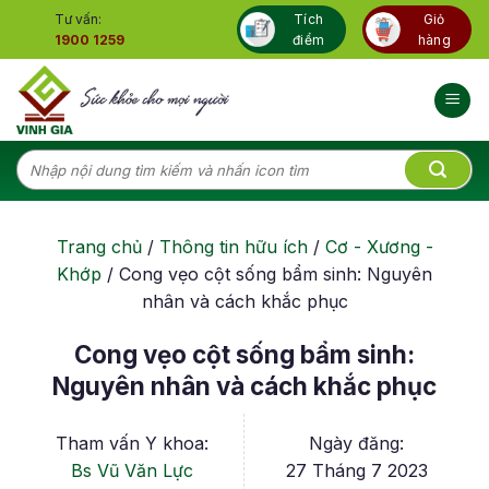
Skip
Tư vấn:
Tích
Giỏ
to
1900 1259
điểm
hàng
content
Tìm
kiếm:
Trang chủ
/
Thông tin hữu ích
/
Cơ - Xương -
Khớp
/
Cong vẹo cột sống bẩm sinh: Nguyên
nhân và cách khắc phục
Cong vẹo cột sống bẩm sinh:
Nguyên nhân và cách khắc phục
Tham vấn Y khoa:
Ngày đăng:
Bs Vũ Văn Lực
27 Tháng 7 2023