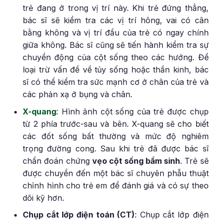
trẻ đang ở trong vị trí này.
Khi trẻ đứng thẳng,
bác sĩ sẽ kiểm tra các vị trí hông, vai có cân
bằng không và vị trí đầu của trẻ có ngay chính
giữa không. Bác sĩ cũng sẽ tiến hành kiểm tra sự
chuyển động của cột sống theo các hướng.
Để
loại trừ vấn đề về tủy sống hoặc thần kinh, bác
sĩ có thể kiểm tra sức mạnh cơ ở chân của trẻ và
các phản xạ ở bụng và chân.
X-quang
:
Hình ảnh cột sống của trẻ được chụp
từ 2 phía trước-sau và bên. X-quang sẽ cho biết
các đốt sống bất thường và mức độ nghiêm
trọng đường cong.
Sau khi trẻ đã được bác sĩ
chẩn đoán chứng
vẹo cột sống bẩm sinh
. Trẻ sẽ
được chuyển đến một bác sĩ chuyên phẫu thuật
chỉnh hình cho trẻ em để đánh giá và có sự theo
dõi kỹ hơn.
Chụp cắt lớp điện toán (CT)
:
Chụp cắt lớp điện