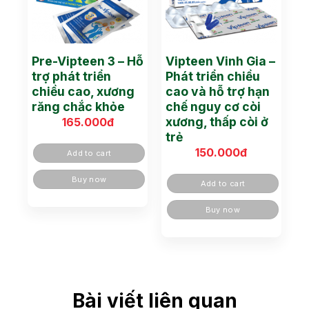
Pre-Vipteen 3 – Hỗ
Vipteen Vinh Gia –
trợ phát triển
Phát triển chiều
chiều cao, xương
cao và hỗ trợ hạn
răng chắc khỏe
chế nguy cơ còi
xương, thấp còi ở
165.000
đ
trẻ
150.000
đ
Add to cart
Buy now
Add to cart
Buy now
Bài viết liên quan