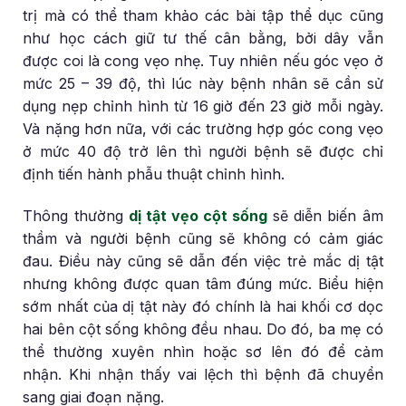
trị mà có thể tham khảo các bài tập thể dục cũng
như học cách giữ tư thế cân bằng, bởi dây vẫn
được coi là cong vẹo nhẹ. Tuy nhiên nếu góc vẹo ở
mức 25 – 39 độ, thì lúc này bệnh nhân sẽ cần sử
dụng nẹp chỉnh hình từ 16 giờ đến 23 giờ mỗi ngày.
Và nặng hơn nữa, với các trường hợp góc cong vẹo
ở mức 40 độ trở lên thì người bệnh sẽ được chỉ
định tiến hành phẫu thuật chỉnh hình.
Thông thường
dị tật vẹo cột sống
sẽ diễn biến âm
thầm và người bệnh cũng sẽ không có cảm giác
đau. Điều này cũng sẽ dẫn đến việc trẻ mắc dị tật
nhưng không được quan tâm đúng mức. Biểu hiện
sớm nhất của dị tật này đó chính là hai khối cơ dọc
hai bên cột sống không đều nhau. Do đó, ba mẹ có
thể thường xuyên nhìn hoặc sơ lên đó để cảm
nhận. Khi nhận thấy vai lệch thì bệnh đã chuyển
sang giai đoạn nặng.