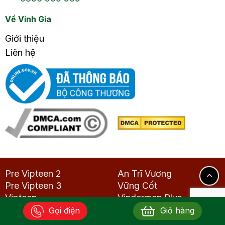
Về Vinh Gia
Giới thiệu
Liên hệ
Pre Vipteen 2
An Trĩ Vương
Pre Vipteen 3
Vững Cốt
Vipteen
Vindermen Plus
Men vi sinh Golden Lab
Omega-3 Vinh Gia
Gọi điện
Giỏ hàng