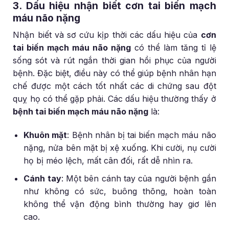
3. Dấu hiệu nhận biết cơn tai biến mạch
máu não nặng
Nhận biết và sơ cứu kịp thời các dấu hiệu của
cơn
tai biến mạch máu não nặng
có thể làm tăng tỉ lệ
sống sót và rút ngắn thời gian hồi phục của người
bệnh. Đặc biệt, điều này có thể giúp bệnh nhân hạn
chế được một cách tốt nhất các di chứng sau đột
quỵ họ có thể gặp phải. Các dấu hiệu thường thấy ở
bệnh tai biến mạch máu não nặng
là:
Khuôn mặt
: Bệnh nhân bị tai biến mạch máu não
nặng, nửa bên mặt bị xệ xuống. Khi cười, nụ cười
họ bị méo lệch, mất cân đối, rất dễ nhìn ra.
Cánh tay
: Một bên cánh tay của người bệnh gần
như không có sức, buông thõng, hoàn toàn
không thể vận động bình thường hay giơ lên
cao.