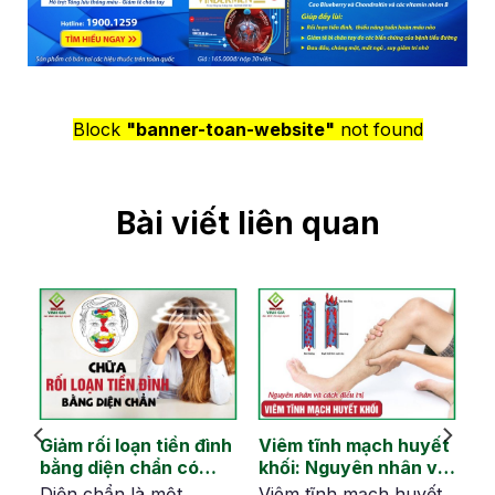
Block
"banner-toan-website"
not found
Bài viết liên quan
Giảm rối loạn tiền đình
Viêm tĩnh mạch huyết
bằng diện chẩn có
khối: Nguyên nhân và
hiệu quả không?
tránh biến chứng
i
Diện chẩn là một
Viêm tĩnh mạch huyết