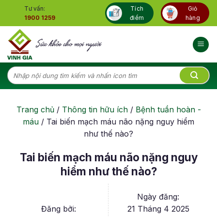
Skip
Tư vấn:
Tích
Giỏ
to
1900 1259
điểm
hàng
content
Tìm
kiếm:
Trang chủ
/
Thông tin hữu ích
/
Bệnh tuần hoàn -
máu
/
Tai biến mạch máu não nặng nguy hiểm
như thế nào?
Tai biến mạch máu não nặng nguy
hiểm như thế nào?
Ngày đăng:
Đăng bởi:
21 Tháng 4 2025