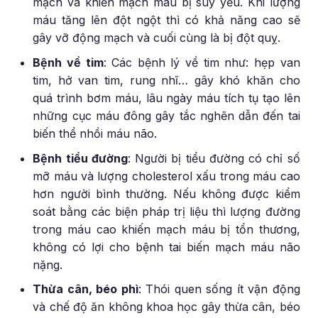
mạch và khiến mạch máu bị suy yếu. Khi lượng
máu tăng lên đột ngột thì có khả năng cao sẽ
gây vỡ động mạch và cuối cùng là bị đột quỵ.
Bệnh về tim
: Các bệnh lý về tim như: hẹp van
tim, hở van tim, rung nhĩ… gây khó khăn cho
quá trình bơm máu, lâu ngày máu tích tụ tạo lên
những cục máu đông gây tắc nghẽn dẫn đến tai
biến thể nhồi máu não.
Bệnh tiểu đường
: Người bị tiểu đường có chỉ số
mỡ máu và lượng cholesterol xấu trong máu cao
hơn người bình thường. Nếu không được kiểm
soát bằng các biện pháp trị liệu thì lượng đường
trong máu cao khiến mạch máu bị tổn thương,
không có lợi cho bệnh tai biến mạch máu não
nặng.
Thừa cân, béo phì
: Thói quen sống ít vận động
và chế độ ăn không khoa học gây thừa cân, béo