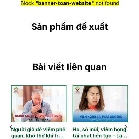
Block
"banner-toan-website"
not found
Sản phẩm đề xuất
Bài viết liên quan
Người già dễ viêm phế
Ho, sổ mũi, viêm họng
quản, khó thở khi trời
tái phát liên tục – Làm