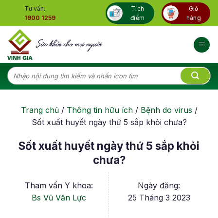
Skip
Tư vấn:
Tích
Giỏ
to
1900 1259
điểm
hàng
content
Tìm
kiếm:
Trang chủ
/
Thông tin hữu ích
/
Bệnh do virus
/
Sốt xuất huyết ngày thứ 5 sắp khỏi chưa?
Sốt xuất huyết ngày thứ 5 sắp khỏi
chưa?
Tham vấn Y khoa:
Ngày đăng:
Bs Vũ Văn Lực
25 Tháng 3 2023