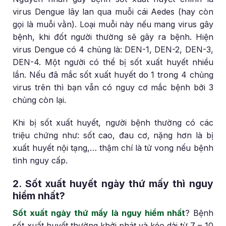
virus Dengue lây lan qua muỗi cái Aedes (hay còn
gọi là muỗi vằn). Loại muỗi này nếu mang virus gây
bệnh, khi đốt người thường sẽ gây ra bệnh. Hiện
virus Dengue có 4 chủng là: DEN-1, DEN-2, DEN-3,
DEN-4. Một người có thể bị sốt xuất huyết nhiều
lần. Nếu đã mắc sốt xuất huyết do 1 trong 4 chủng
virus trên thì bạn vẫn có nguy cơ mắc bệnh bởi 3
chủng còn lại.
Khi bị sốt xuất huyết, người bệnh thường có các
triệu chứng như: sốt cao, đau cơ, nặng hơn là bị
xuất huyết nội tạng,… thậm chí là tử vong nếu bệnh
tình nguy cấp.
2. Sốt xuất huyết ngày thứ mấy thì nguy
hiểm nhất?
Sốt xuất ngày thứ mấy là nguy hiểm nhất
? Bệnh
sốt xuất huyết thường khởi phát và kéo dài từ 7 – 10