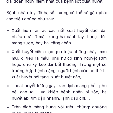
giai đoạn nguy hiểm nhất của bệnh sốt xuất huyết.
Bệnh nhân tuy đã hạ sốt, xong có thể sẽ gặp phải
các triệu chứng như sau:
Xuất hiện rải rác các nốt xuất huyết dưới da,
nhiều nhất ở mặt trong hai cánh tay, bụng, đùi,
mạng sườn, hay hai cẳng chân.
Xuất huyết niêm mạc qua triệu chứng chảy máu
mũi, đi tiểu ra máu, phụ nữ có kinh nguyệt sớm
hoặc chu kỳ kéo dài bất thường. Trong một số
trường hợp bệnh nặng, người bệnh còn có thể bị
xuất huyết nội tạng, xuất huyết não,…
Thoát huyết tương gây tràn dịch màng phổi, phù
nề, gan to,… và khiến bệnh nhân bị sốc, hạ
huyết áp, tim đập nhanh, lạnh đầu chi,…
Tràn dịch màng bụng với triệu chứng: chướng