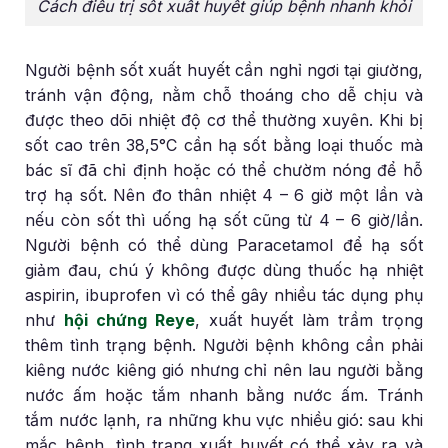
Cách điều trị sốt xuất huyết giúp bệnh nhanh khỏi
Người bệnh sốt xuất huyết cần nghỉ ngơi tại giường,
tránh vận động, nằm chỗ thoáng cho dễ chịu và
được theo dõi nhiệt độ cơ thể thường xuyên. Khi bị
sốt cao trên 38,5°C cần hạ sốt bằng loại thuốc mà
bác sĩ đã chỉ định hoặc có thể chườm nóng để hỗ
trợ hạ sốt. Nên đo thân nhiệt 4 – 6 giờ một lần và
nếu còn sốt thì uống hạ sốt cũng từ 4 – 6 giờ/lần.
Người bệnh có thể dùng Paracetamol để hạ sốt
giảm đau, chú ý không được dùng thuốc hạ nhiệt
aspirin, ibuprofen vì có thể gây nhiều tác dụng phụ
như
hội chứng Reye
, xuất huyết làm trầm trọng
thêm tình trạng bệnh. Người bệnh không cần phải
kiêng nước kiêng gió nhưng chỉ nên lau người bằng
nước ấm hoặc tắm nhanh bằng nước ấm. Tránh
tắm nước lạnh, ra những khu vực nhiều gió: sau khi
mắc bệnh, tình trạng xuất huyết có thể xảy ra và