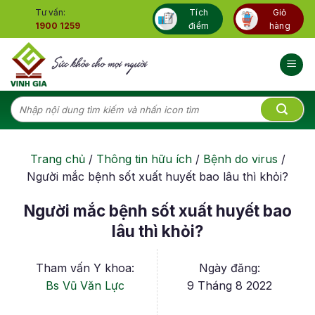
Skip
Tư vấn:
Tích
Giỏ
to
1900 1259
điểm
hàng
content
Tìm
kiếm:
Trang chủ
/
Thông tin hữu ích
/
Bệnh do virus
/
Người mắc bệnh sốt xuất huyết bao lâu thì khỏi?
Người mắc bệnh sốt xuất huyết bao
lâu thì khỏi?
Tham vấn Y khoa:
Ngày đăng:
Bs Vũ Văn Lực
9 Tháng 8 2022