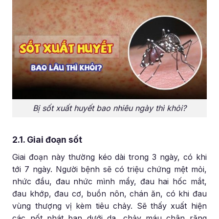
Bị sốt xuất huyết bao nhiêu ngày thì khỏi?
2.1. Giai đoạn sốt
Giai đoạn này thường kéo dài trong 3 ngày, có khi
tới 7 ngày. Người bệnh sẽ có triệu chứng mệt mỏi,
nhức đầu, đau nhức mình mẩy, đau hai hốc mắt,
đau khớp, đau cơ, buồn nôn, chán ăn, có khi đau
vùng thượng vị kèm tiêu chảy. Sẽ thấy xuất hiện
các nốt phát ban dưới da, chảy máu chân răng