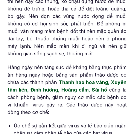
thì nên đậy các thùng, xô chậu đựng nước để muỗi
không đẻ trứng, hoặc thả cá để diệt loăng quăng,
bọ gậy. Nên dọn các vũng nước đọng để muỗi
không có cơ hội sinh sôi, phát triển. Để phòng bị
muỗi vằn mang mầm bệnh đốt thì nên mặc quần áo
dài tay, bôi thuốc chống muỗi hoặc nên ở phòng
máy lạnh. Nên mắc màn khi đi ngủ và nên giữ
không gian sống sạch sẽ, thoáng mát.
Hàng ngày nên tăng sức đề kháng bằng thực phẩm
ăn hàng ngày hoặc bằng sản phẩm thảo dược có
chứa các thành phần
Thanh hao hoa vàng, Xuyên
tâm liên, Đinh hương, Hoàng cầm, Sài hồ
cũng là
cách phòng bệnh, giảm nguy cơ mắc các bệnh do
vi khuẩn, virus gây ra. Các thảo dược này hoạt
động theo cơ chế:
Ức chế sự gắn kết giữa virus và tế bào giúp ngăn
chặn sự xâm nhập tế bào của các hạt virus.