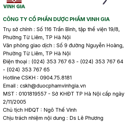
ả
Phòng tránh sốt xuất
Phòng tránh sốt xuất
o
huyết Thời tiết lạnh và
huyết Cứ vào mùa
CÔNG TY CỔ PHẦN DƯỢC PHẨM VINH GIA
khô hanh…
lạnh, ai cũng…
Trụ sở chính : Số 116 Trần Bình, tập thể viện 19/8,
Phường Từ Liêm, TP Hà Nội
Văn phòng giao dịch : Số 9 đường Nguyễn Hoàng,
Phường Từ Liêm, TP Hà Nội
Điện thoại : (024) 353 767 63 - (024) 353 767 64
- (024) 353 767 65
Hotline CSKH : 0904.75.8181
Email : cskh@duocphamvinhgia.vn
MST : 0101819557 - Sở KHĐT TP Hà Nội cấp ngày
2/11/2005
Chủ tịch HĐQT : Ngô Thế Vinh
Chịu trách nhiệm nội dung : Ds Lê Phương