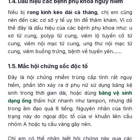
1.4. Dấu hiệu các bệnh phụ khoa nguy hiểm
Nếu bị
rong kinh kéo dài cả tháng
, chị em cũng
nên đến các cơ sở y tế uy tín để thăm khám. Vì có
thể đây là dấu hiệu của các bệnh phụ khoa như: u
xơ tử cung, polyp tử cung, viêm lộ tuyến cổ tử
cung, viêm nội mạc tử cung, ung thư nội mạc tử
cung, viêm buồng trứng, bệnh về tuyến yên……
1.5. Mắc hội chứng sốc độc tố
Đây là hội chứng nhiễm trùng cấp tính rất nguy
hiểm, phần lớn xảy ra ở phụ nữ sử dụng băng kệ
sinh trong thời gian dài, hoặc dùng
băng vệ sinh
dạng ống
thấm hút nhanh như tampon, nhưng để
trong âm đạo quá 8 tiếng. Nguyên nhân của tình
trạng này do ngoại độc tố của vi khuẩn liên cầu
nhóm A hoặc tụ cầu vàng gây nên.
Chị em có thể nhận biết hội chứng này qua các