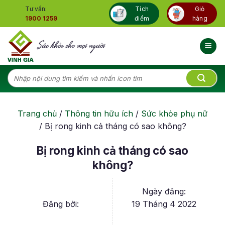
Skip
Tư vấn:
Tích
Giỏ
to
1900 1259
điểm
hàng
content
Tìm
kiếm:
Trang chủ
/
Thông tin hữu ích
/
Sức khỏe phụ nữ
/
Bị rong kinh cả tháng có sao không?
Bị rong kinh cả tháng có sao
không?
Ngày đăng:
Đăng bởi:
19 Tháng 4 2022