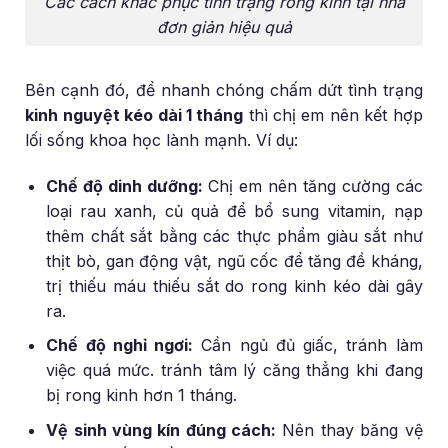
Các cách khắc phục tình trạng rong kinh tại nhà
đơn giản hiệu quả
Bên cạnh đó, để nhanh chóng chấm dứt tình trạng
kinh nguyệt kéo dài 1 tháng
thì chị em nên kết hợp
lối sống khoa học lành mạnh. Ví dụ:
Chế độ dinh dưỡng:
Chị em nên tăng cường các
loại rau xanh, củ quả để bổ sung vitamin, nạp
thêm chất sắt bằng các thực phẩm giàu sắt như
thịt bò, gan động vật, ngũ cốc để tăng đề kháng,
trị thiếu máu thiếu sắt do rong kinh kéo dài gây
ra.
Chế độ nghỉ ngơi:
Cần ngủ đủ giấc, tránh làm
việc quá mức. tránh tâm lý căng thẳng khi đang
bị rong kinh hơn 1 tháng.
Vệ sinh vùng kín đúng cách:
Nên thay băng vệ