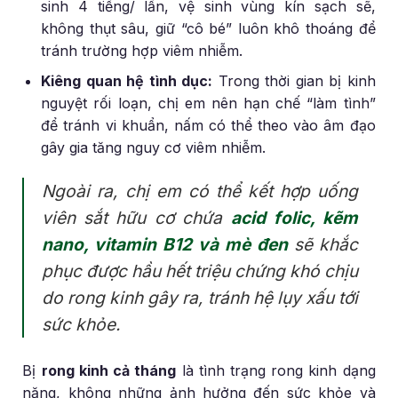
sinh 4 tiếng/ lần, vệ sinh vùng kín sạch sẽ,
không thụt sâu, giữ “cô bé” luôn khô thoáng để
tránh trường hợp viêm nhiễm.
Kiêng quan hệ tình dục:
Trong thời gian bị kinh
nguyệt rối loạn, chị em nên hạn chế “làm tình”
để tránh vi khuẩn, nấm có thể theo vào âm đạo
gây gia tăng nguy cơ viêm nhiễm.
Ngoài ra, chị em có thể kết hợp uống
viên sắt hữu cơ chứa
acid folic, kẽm
nano, vitamin B12 và mè đen
sẽ khắc
phục được hầu hết triệu chứng khó chịu
do rong kinh gây ra, tránh hệ lụy xấu tới
sức khỏe.
Bị
rong kinh cả tháng
là tình trạng rong kinh dạng
nặng, không những ảnh hưởng đến sức khỏe và