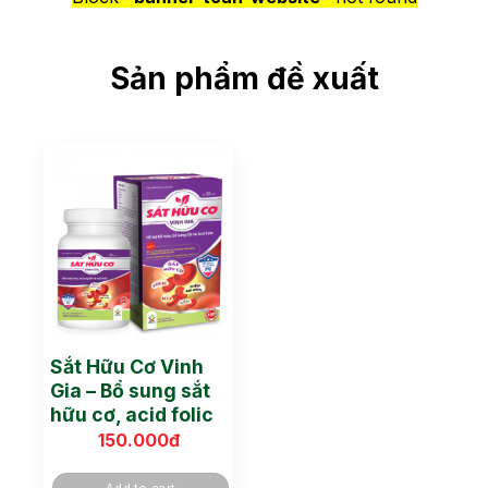
Sản phẩm đề xuất
Sắt Hữu Cơ Vinh
Gia – Bổ sung sắt
hữu cơ, acid folic
150.000
đ