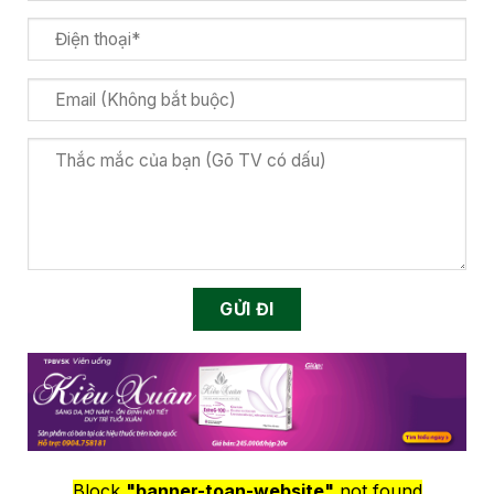
Block
"banner-toan-website"
not found