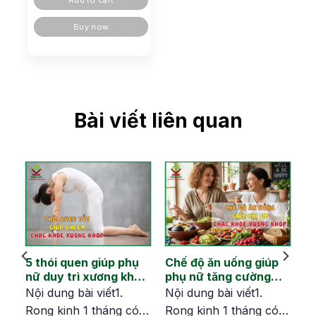
Add to cart
Buy now
Bài viết liên quan
hi
5 thói quen giúp phụ
Chế độ ăn uống giúp
nữ duy trì xương khớp
phụ nữ tăng cường
dẻo dai sau tuổi 40
xương khớp khỏe
Nội dung bài viết1.
Nội dung bài viết1.
mạnh từ bên trong
Rong kinh 1 tháng có
Rong kinh 1 tháng có