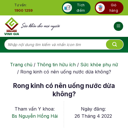
Skip
Tư vấn:
Tích
Giỏ
to
1900 1259
điểm
hàng
content
Tìm
kiếm:
Trang chủ
/
Thông tin hữu ích
/
Sức khỏe phụ nữ
/
Rong kinh có nên uống nước dừa không?
Rong kinh có nên uống nước dừa
không?
Tham vấn Y khoa:
Ngày đăng:
Bs Nguyễn Hồng Hải
26 Tháng 4 2022