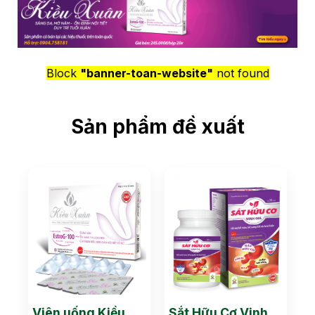
Block
"banner-toan-website"
not found
Sản phẩm đề xuất
Viên uống Kiều
Sắt Hữu Cơ Vinh