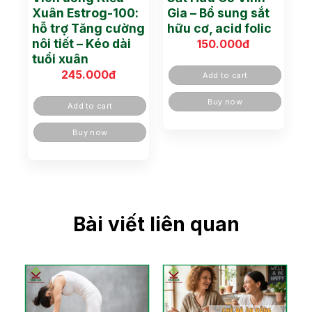
Xuân Estrog-100:
Gia – Bổ sung sắt
hỗ trợ Tăng cường
hữu cơ, acid folic
nôi tiết – Kéo dài
150.000
đ
tuổi xuân
245.000
đ
Add to cart
Buy now
Add to cart
Buy now
Bài viết liên quan