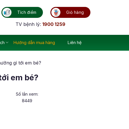
Tích điểm
Giỏ hàng
TV bệnh lý:
1900 1259
ích
Hướng dẫn mua hàng
Liên hệ
ưởng gì tới em bé?
tới em bé?
Số lần xem:
8449