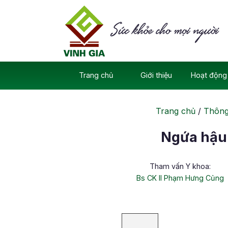
Skip
to
content
Trang chủ
Giới thiệu
Hoạt động 
Trang chủ
/
Thông 
Ngứa hậu 
Tham vấn Y khoa:
Bs CK II Phạm Hưng Củng