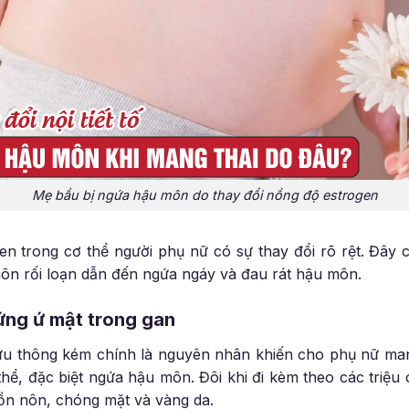
Mẹ bầu bị ngứa hậu môn do thay đổi nồng độ estrogen
ogen trong cơ thể người phụ nữ có sự thay đổi rõ rệt. Đây
ôn rối loạn dẫn đến ngứa ngáy và đau rát hậu môn.
ứng ứ mật trong gan
ưu thông kém chính là nguyên nhân khiến cho phụ nữ mang 
hể, đặc biệt ngứa hậu môn. Đôi khi đi kèm theo các triệ
n nôn, chóng mặt và vàng da.