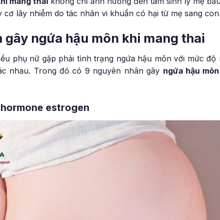
hi mang thai
không chỉ ảnh hưởng đến tâm sinh lý mẹ bầ
uy cơ lây nhiễm do tác nhân vi khuẩn có hại từ mẹ sang con
n gây ngứa hậu môn khi mang thai
iều phụ nữ gặp phải tình trạng ngứa hậu môn với mức độ 
ác nhau. Trong đó có 9 nguyên nhân gây
ngứa hậu môn 
ộ hormone estrogen