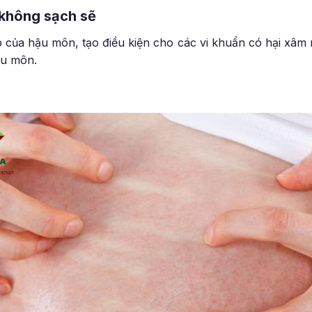
 không sạch sẽ
của hậu môn, tạo điều kiện cho các vi khuẩn có hại xâm 
ậu môn.