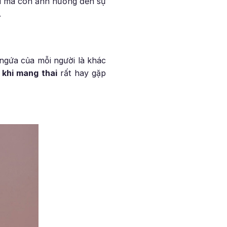
u mà còn ảnh hưởng đến sự
.
ngứa của mỗi người là khác
khi mang thai
rất hay gặp