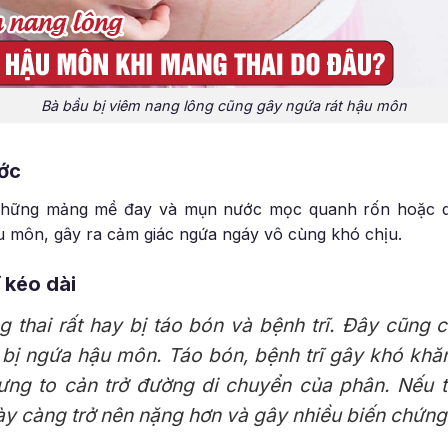
Bà bầu bị viêm nang lông cũng gây ngứa rát hậu môn
ước
 những mảng mề đay và mụn nước mọc quanh rốn hoặc q
ậu môn, gây ra cảm giác ngứa ngáy vô cùng khó chịu.
 kéo dài
 thai rất hay bị táo bón và bệnh trĩ. Đây cũng 
 bị ngứa hậu môn. Táo bón, bệnh trĩ gây khó khă
 sưng to cản trở đường di chuyển của phân. Nếu 
ày càng trở nên nặng hơn và gây nhiều biến chứng