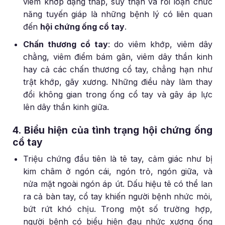
viêm khớp dạng thấp, suy thận và rối loạn chức
năng tuyến giáp là những bệnh lý có liên quan
đến
hội chứng ống cổ tay
.
Chấn thương cổ tay
: do viêm khớp, viêm dây
chằng, viêm điểm bám gân, viêm dây thần kinh
hay cả các chấn thương cổ tay, chẳng hạn như
trật khớp, gãy xương. Những điều này làm thay
đổi không gian trong ống cổ tay và gây áp lực
lên dây thần kinh giữa.
4. Biểu hiện của tình trạng hội chứng ống
cổ tay
Triệu chứng đầu tiên là tê tay, cảm giác như bị
kim châm ở ngón cái, ngón trỏ, ngón giữa, và
nửa mặt ngoài ngón áp út. Dấu hiệu tê có thể lan
ra cả bàn tay, cổ tay khiến người bệnh nhức mỏi,
bứt rứt khó chịu. Trong một số trường hợp,
người bệnh có biểu hiện đau nhức xương ống