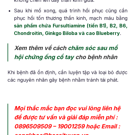
không chèn lên dây thần kinh giữa.
Sau khi mổ xong, quá trình hồi phục cũng cần
phục hồi tổn thương thần kinh, mạch máu bằng
sản phẩm chứa Fursultiamine (tiền B1), B2, B6,
Chondroitin, Ginkgo Biloba và cao Blueberry
.
Xem thêm về cách
chăm sóc sau mổ
hội chứng ống cổ tay
cho bệnh nhân
Khi bệnh đã ổn định, cần luyện tập và loại bỏ được
các nguyên nhân gây bệnh nhằm tránh tái phát.
Mọi thắc mắc bạn đọc vui lòng liên hệ
để được tư vấn và giải đáp miễn phí :
0896509509
–
19001259
hoặc Email :