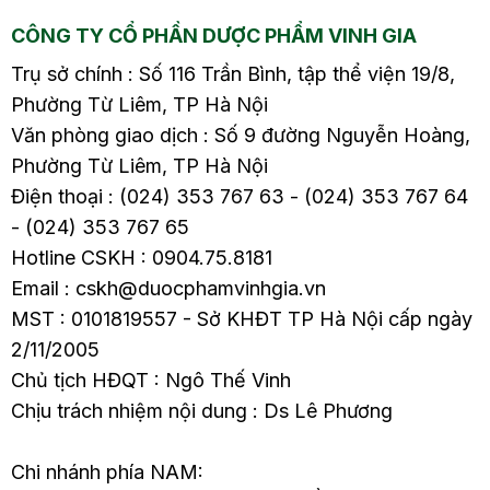
tìm hiểu chi tiết về
cũng như phòng bệnh
CÔNG TY CỔ PHẦN DƯỢC PHẨM VINH GIA
cách chữa rối loạn tiền
từ sớm trong bài viết
đình bằng diện chẩn
sau nhé.
Trụ sở chính : Số 116 Trần Bình, tập thể viện 19/8,
trong bài viết này.
Phường Từ Liêm, TP Hà Nội
Văn phòng giao dịch : Số 9 đường Nguyễn Hoàng,
Phường Từ Liêm, TP Hà Nội
Điện thoại : (024) 353 767 63 - (024) 353 767 64
- (024) 353 767 65
Hotline CSKH : 0904.75.8181
Email : cskh@duocphamvinhgia.vn
MST : 0101819557 - Sở KHĐT TP Hà Nội cấp ngày
2/11/2005
Chủ tịch HĐQT : Ngô Thế Vinh
Chịu trách nhiệm nội dung : Ds Lê Phương
Chi nhánh phía NAM: