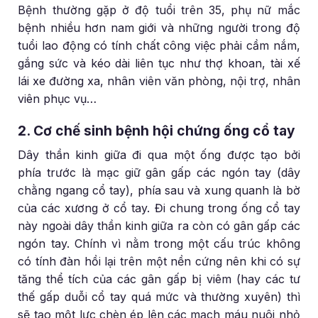
Bệnh thường gặp ở độ tuổi trên 35, phụ nữ mắc
bệnh nhiều hơn nam giới và những người trong độ
tuổi lao động có tính chất công việc phải cầm nắm,
gắng sức và kéo dài liên tục như thợ khoan, tài xế
lái xe đường xa, nhân viên văn phòng, nội trợ, nhân
viên phục vụ…
2. Cơ chế sinh bệnh hội chứng ống cổ tay
Dây thần kinh giữa đi qua một ống được tạo bởi
phía trước là mạc giữ gân gấp các ngón tay (dây
chằng ngang cổ tay), phía sau và xung quanh là bờ
của các xương ở cổ tay. Đi chung trong ống cổ tay
này ngoài dây thần kinh giữa ra còn có gân gấp các
ngón tay. Chính vì nằm trong một cấu trúc không
có tính đàn hồi lại trên một nền cứng nên khi có sự
tăng thể tích của các gân gấp bị viêm (hay các tư
thế gấp duỗi cổ tay quá mức và thường xuyên) thì
sẽ tạo một lực chèn ép lên các mạch máu nuôi nhỏ