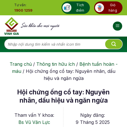
Skip
Tư vấn:
Tích
Giỏ
to
1900 1259
điểm
hàng
content
Tìm
kiếm:
Trang chủ
/
Thông tin hữu ích
/
Bệnh tuần hoàn -
máu
/
Hội chứng ống cổ tay: Nguyên nhân, dấu
hiệu và ngăn ngừa
Hội chứng ống cổ tay: Nguyên
nhân, dấu hiệu và ngăn ngừa
Tham vấn Y khoa:
Ngày đăng:
Bs Vũ Văn Lực
9 Tháng 5 2025