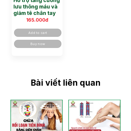
Hỗ trợ tăng cường
lưu thông máu và
giảm tê chân tay
165.000
đ
Add to cart
Buy now
Bài viết liên quan