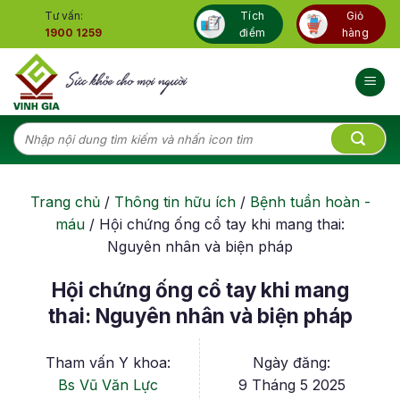
Skip
Tư vấn:
Tích
Giỏ
to
1900 1259
điểm
hàng
content
Tìm
kiếm:
Trang chủ
/
Thông tin hữu ích
/
Bệnh tuần hoàn -
máu
/
Hội chứng ống cổ tay khi mang thai:
Nguyên nhân và biện pháp
Hội chứng ống cổ tay khi mang
thai: Nguyên nhân và biện pháp
Tham vấn Y khoa:
Ngày đăng:
Bs Vũ Văn Lực
9 Tháng 5 2025