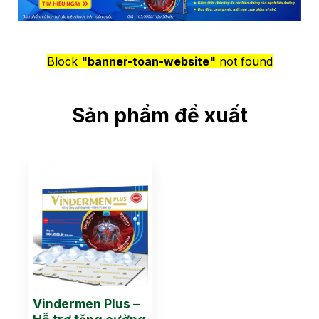
Block
"banner-toan-website"
not found
Sản phẩm đề xuất
Vindermen Plus –